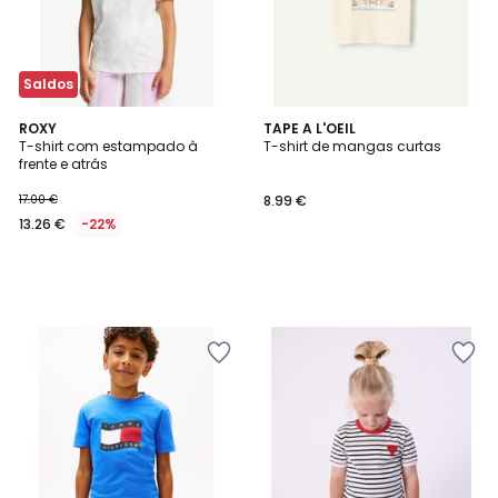
Saldos
ROXY
TAPE A L'OEIL
T-shirt com estampado à
T-shirt de mangas curtas
frente e atrás
17.00 €
8.99 €
13.26 €
-22%