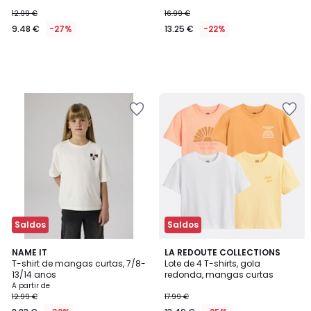
12.99 €
16.99 €
9.48 €
-27%
13.25 €
-22%
Saldos
Saldos
3,5
2
NAME IT
LA REDOUTE COLLECTIONS
/ 5
T-shirt de mangas curtas, 7/8-
Lote de 4 T-shirts, gola
Cores
13/14 anos
redonda, mangas curtas
A partir de
12.99 €
17.99 €