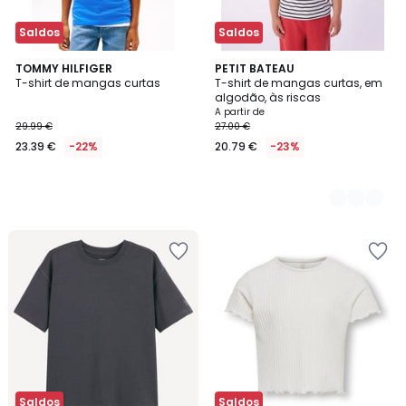
Saldos
Saldos
TOMMY HILFIGER
2
PETIT BATEAU
T-shirt de mangas curtas
T-shirt de mangas curtas, em
Cores
algodão, às riscas
A partir de
29.99 €
27.00 €
23.39 €
-22%
20.79 €
-23%
Saldos
Saldos