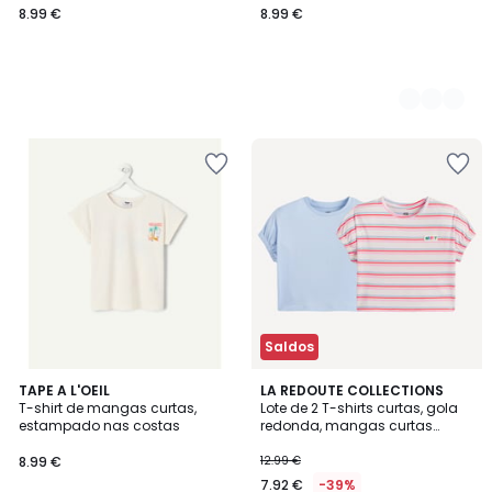
8.99 €
8.99 €
Saldos
TAPE A L'OEIL
LA REDOUTE COLLECTIONS
T-shirt de mangas curtas,
Lote de 2 T-shirts curtas, gola
estampado nas costas
redonda, mangas curtas
elásticas
8.99 €
12.99 €
7.92 €
-39%