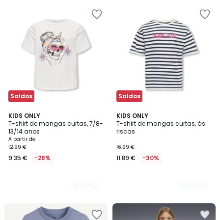
Saldos
Saldos
2
KIDS ONLY
2
KIDS ONLY
T-shirt de mangas curtas, 7/8-
T-shirt de mangas curtas, às
Cores
Cores
13/14 anos
riscas
A partir de
12.99 €
16.99 €
9.35 €
-28%
11.89 €
-30%