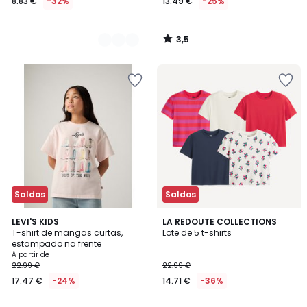
8.83 €
-32%
13.49 €
-25%
3,5
/
5
Saldos
Saldos
4
5
LEVI'S KIDS
LA REDOUTE COLLECTIONS
/
/
T-shirt de mangas curtas,
Lote de 5 t-shirts
5
5
estampado na frente
A partir de
22.99 €
22.99 €
17.47 €
-24%
14.71 €
-36%