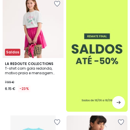
-50%
Saldos
LA REDOUTE COLLECTIONS
T-shirt com gola redonda,
motivo praia e mensagem
estampados
7.99 €
6.15 €
-23%