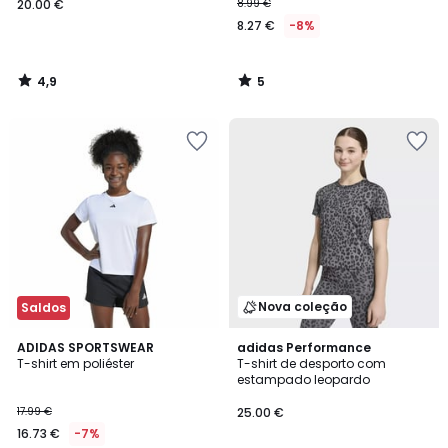
20.00 €
8.99 €
8.27 €
-8%
4,9
5
/
/
5
5
Nova coleção
Saldos
4,9
ADIDAS SPORTSWEAR
adidas Performance
/ 5
T-shirt em poliéster
T-shirt de desporto com
estampado leopardo
17.99 €
25.00 €
16.73 €
-7%