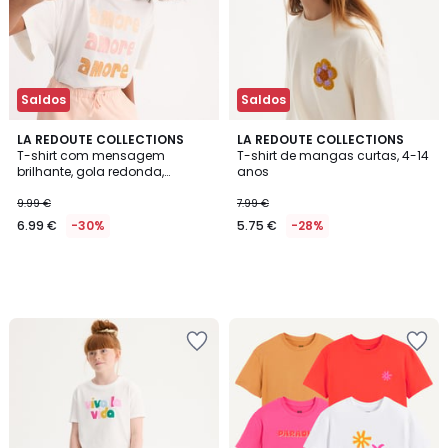
Saldos
Saldos
LA REDOUTE COLLECTIONS
LA REDOUTE COLLECTIONS
T-shirt com mensagem
T-shirt de mangas curtas, 4-14
brilhante, gola redonda,
anos
mangas curtas
9.99 €
7.99 €
6.99 €
-30%
5.75 €
-28%