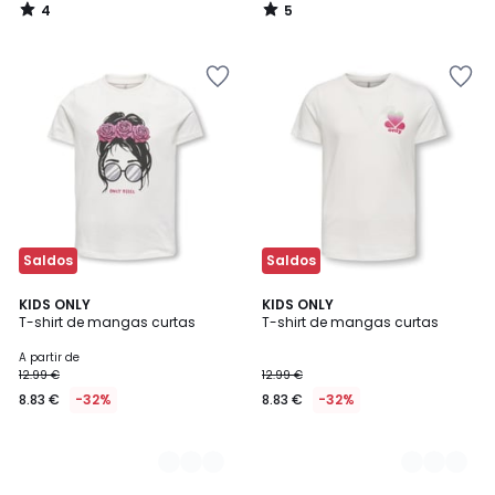
4
5
/
/
5
5
Saldos
Saldos
2
KIDS ONLY
2
KIDS ONLY
T-shirt de mangas curtas
T-shirt de mangas curtas
Cores
Cores
A partir de
12.99 €
12.99 €
8.83 €
-32%
8.83 €
-32%