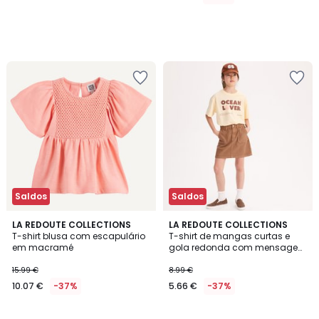
Saldos
Saldos
4
5
LA REDOUTE COLLECTIONS
LA REDOUTE COLLECTIONS
/
/
T-shirt blusa com escapulário
T-shirt de mangas curtas e
5
5
em macramé
gola redonda com mensagem
estampada à frente
15.99 €
8.99 €
10.07 €
-37%
5.66 €
-37%