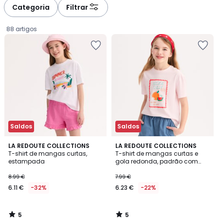
Categoria
Filtrar
88 artigos
Saldos
Saldos
5
5
LA REDOUTE COLLECTIONS
LA REDOUTE COLLECTIONS
/
/
T-shirt de mangas curtas,
T-shirt de mangas curtas e
5
5
estampada
gola redonda, padrão com
6.11
fruta e mensagem estampada
na frente
8.99 €
7.99 €
€
6.11 €
-32%
6.23 €
-22%
em
vez
de
5
5