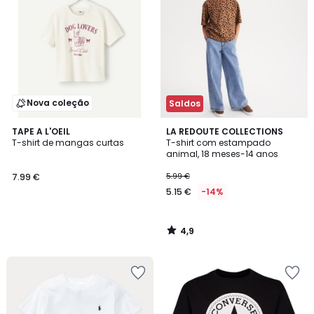
Nova coleção
Saldos
4,9
TAPE A L'OEIL
LA REDOUTE COLLECTIONS
/ 5
T-shirt de mangas curtas
T-shirt com estampado
animal, 18 meses-14 anos
7.99 €
5.99 €
5.15 €
-14%
4,9
/
5