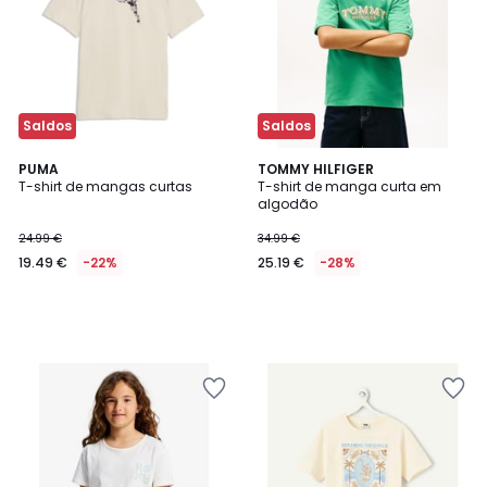
Saldos
Saldos
PUMA
TOMMY HILFIGER
T-shirt de mangas curtas
T-shirt de manga curta em
algodão
24.99 €
34.99 €
19.49 €
-22%
25.19 €
-28%