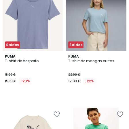
Saldos
Saldos
PUMA
PUMA
T-shirt de desporto
T-shirt de mangas curtas
18.99 €
22.99 €
15.19 €
-20%
17.93 €
-22%