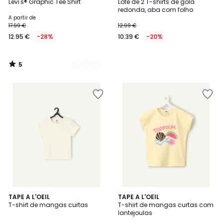
/
Levi's® Graphic Tee Shirt
Lote de 2 T-shirts de gola
Cores
5
redonda, aba com folho
A partir de
17.99 €
12.99 €
12.95 €
-28%
10.39 €
-20%
5
/
5
TAPE A L'OEIL
3
TAPE A L'OEIL
T-shirt de mangas curtas
T-shirt de mangas curtas com
Cores
lantejoulas