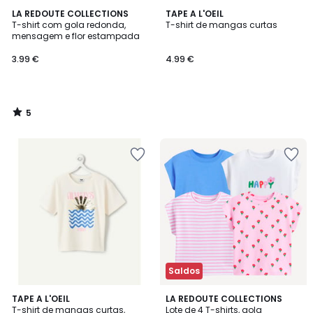
5
LA REDOUTE COLLECTIONS
TAPE A L'OEIL
/
T-shirt com gola redonda,
T-shirt de mangas curtas
5
mensagem e flor estampada
3.99 €
4.99 €
5
/
5
Saldos
3
TAPE A L'OEIL
LA REDOUTE COLLECTIONS
T-shirt de mangas curtas,
Lote de 4 T-shirts, gola