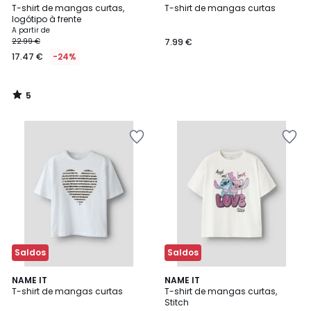
/
T-shirt de mangas curtas,
T-shirt de mangas curtas
5
logótipo à frente
A partir de
22.99 €
7.99 €
17.47 €
-24%
5
/
5
Saldos
Saldos
NAME IT
NAME IT
T-shirt de mangas curtas
T-shirt de mangas curtas,
Stitch