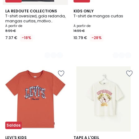
4
LA REDOUTE COLLECTIONS
3
KIDS ONLY
T-shirt oversized, gola redonda,
T-shirt de mangas curtas
Cores
Cores
mangas curtas, motivo
bordado, em jersey pesado
A partir de
A partir de
8.99 €
14.99 €
7.37 €
-18%
10.79 €
-28%
Saldos
5
LEVI'S KIDS
TAPE A L'OEIL