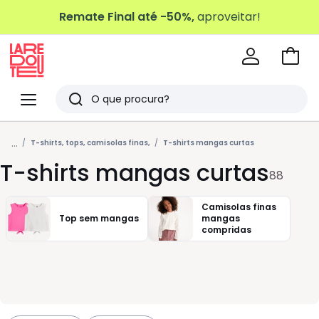
Remate Final até -50%,
aproveitar!
Ir
para
La
o
Redoute
Menu
Pesquisar
carri
Últimos
...
artigos
T-shirts, tops, camisolas finas,
T-shirts mangas curtas
T-shirts mangas curtas
vistos
88
Camisolas finas
Top sem mangas
mangas
compridas