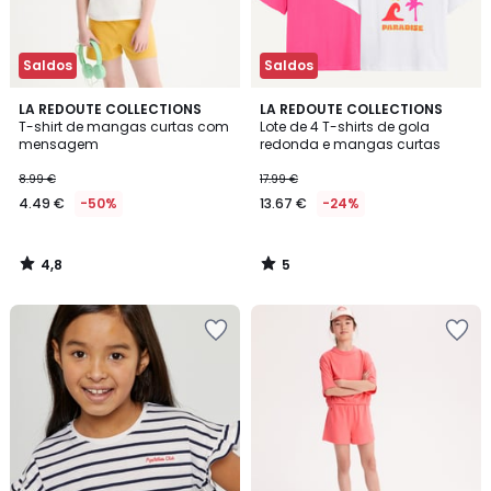
Saldos
Saldos
4,8
5
LA REDOUTE COLLECTIONS
LA REDOUTE COLLECTIONS
/ 5
/
T-shirt de mangas curtas com
Lote de 4 T-shirts de gola
5
mensagem
redonda e mangas curtas
8.99 €
17.99 €
4.49 €
-50%
13.67 €
-24%
4,8
5
/
/
5
5