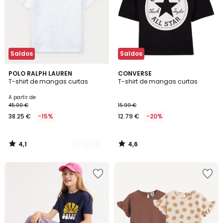
Saldos
Saldos
4,1
4,6
7
POLO RALPH LAUREN
CONVERSE
/ 5
/ 5
T-shirt de mangas curtas
T-shirt de mangas curtas
Cores
A partir de
45.00 €
15.99 €
38.25 €
-15%
12.79 €
-20%
4,1
4,6
/
/
5
5