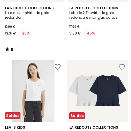
5
LA REDOUTE COLLECTIONS
LA REDOUTE COLLECTIONS
/
Lote de 4 t-shirts de gola
Lote de 2 T-shirts de gola
5
redonda
redonda e mangas curtas
17.99 €
17.99 €
13.31 €
-26%
9.89 €
-45%
5
/
5
Saldos
Saldos
5
2
LEVI'S KIDS
LA REDOUTE COLLECTIONS