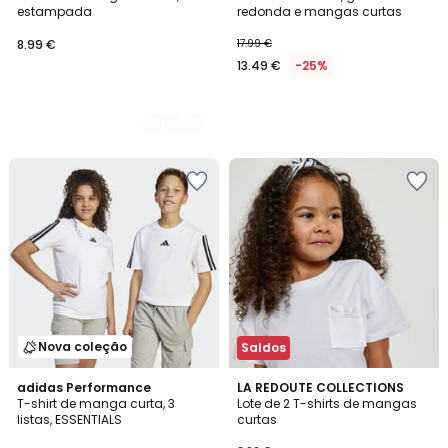
Cores
estampada
redonda e mangas curtas
8.99 €
17.99 €
13.49 €
-25%
Nova coleção
Saldos
4,9
5
adidas Performance
LA REDOUTE COLLECTIONS
/ 5
/
T-shirt de manga curta, 3
Lote de 2 T-shirts de mangas
5
listas, ESSENTIALS
curtas