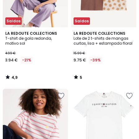
Saldos
Saldos
4,9
5
LA REDOUTE COLLECTIONS
LA REDOUTE COLLECTIONS
/ 5
/
T-shirt de gola redonda,
Lote de 2 t-shirts de mangas
5
motivo sol
curtas, lisa + estampado floral
4.99 €
15.99 €
3.94 €
-21%
9.75 €
-39%
4,9
5
/
/
5
5