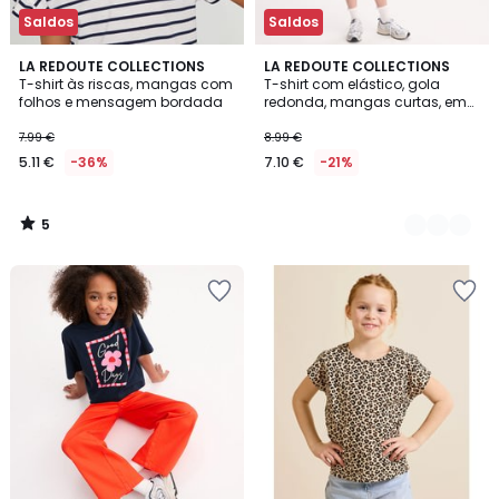
Saldos
Saldos
5
LA REDOUTE COLLECTIONS
3
LA REDOUTE COLLECTIONS
/
T-shirt às riscas, mangas com
T-shirt com elástico, gola
Cores
5
folhos e mensagem bordada
redonda, mangas curtas, em
jersey pesado
7.99 €
8.99 €
5.11 €
-36%
7.10 €
-21%
5
/
5