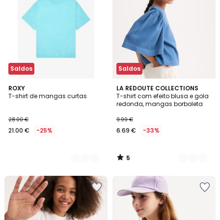
Saldos
Saldos
5
2
ROXY
2
LA REDOUTE COLLECTIONS
/
T-shirt de mangas curtas
T-shirt com efeito blusa e gola
Cores
Cores
5
redonda, mangas borboleta
28.00 €
9.99 €
21.00 €
-25%
6.69 €
-33%
5
/
5