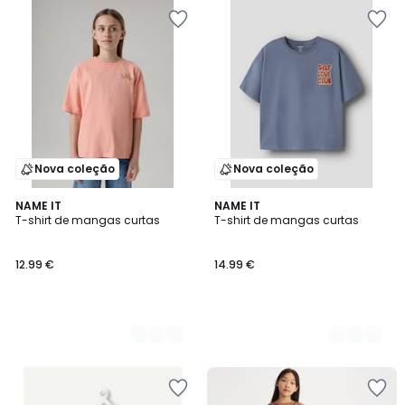
Nova coleção
Nova coleção
2
NAME IT
2
NAME IT
T-shirt de mangas curtas
T-shirt de mangas curtas
Cores
Cores
12.99 €
14.99 €