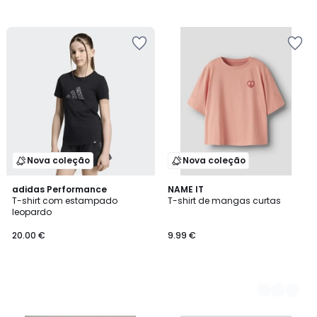
Nova coleção
Nova coleção
adidas Performance
2
NAME IT
T-shirt com estampado
T-shirt de mangas curtas
Cores
leopardo
20.00 €
9.99 €