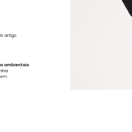
o artigo
cas ambientais
hina
gem.