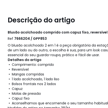
Descrição do artigo
Blusão acolchoado comprido com capuz fixo, reversíve
Ref
7666204 / GPP853
O blusão acolchoado 2 em 1 é a peça obrigatória da estaçã
de um lado ou do outro, a escolha é sua, para um look cas
essencial do seu guarda-roupa, prático e fácil de usar.
Detalhes do artigo
• Comprimento: comprido
• Reversível
• Mangas compridas
• 1 lado acolchoado, 1 lado liso
• Bolsos frontais nos 2 lados
• Capuz
• Molas de pressão
• Capuz fixo
• Aconselhamos que encomende o seu tamanho habitual