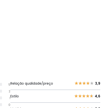
Relação qualidade/preço
3,9
5
2
Estilo
4,6
1
0