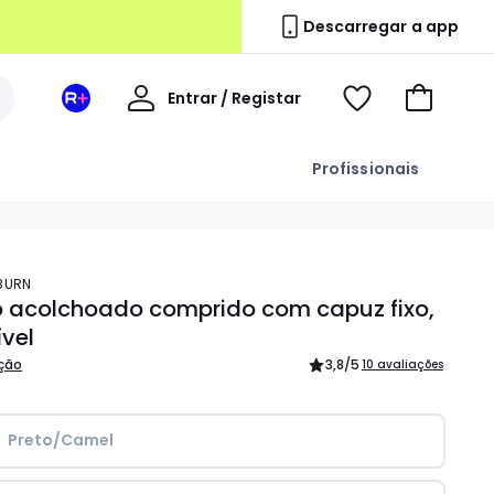
Descarregar a app
A
Entrar / Registar
Espaço
Voir
Ir
minha
La
ma
para
conta
Redoute
wishlist
o
Profissionais
+
carrinho
YBURN
o acolchoado comprido com capuz fixo,
ível
ição
3,8
/5
10 avaliações
Preto/Camel