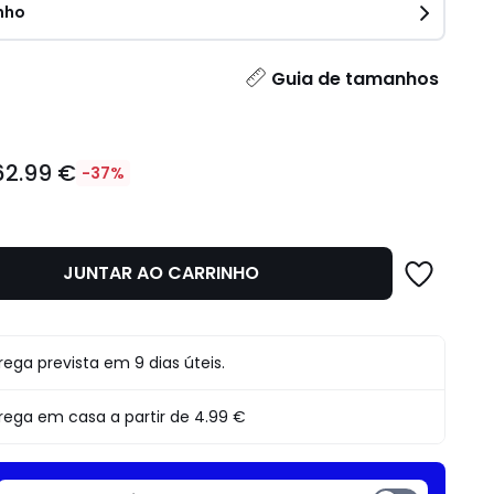
nho
idade
Guia de tamanhos
62.99 €
-37%
JUNTAR AO CARRINHO
o
rega prevista em 9 dias úteis.
rega em casa a partir de
4.99 €