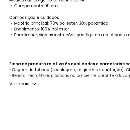
Medidas do artigo no tamanho 38/M
• Comprimento 99 cm
Composição e cuidados
• Matéria principal: 70% poliéster, 30% poliamida
• Enchimento: 100% poliéster
• Para limpar, siga as instruções que figuram na etiqueta d
Ficha de produto relativa às qualidades e característi
• Origem do fabrico (tecelagem, tingimento, confeção): C
• Rejeita microfibras plásticas no ambiente durante a lava
Última atualização da informação: 11/03/2026
Ver mais
Cores
Preto/Camel
Tamanhos
S, M, L, XL, 2XL