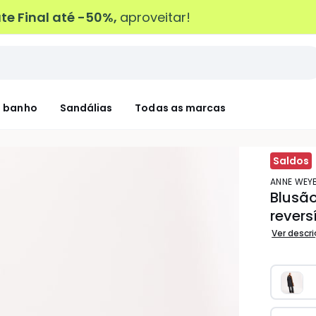
e Final até -50%,
aproveitar!
 banho
Sandálias
Todas as marcas
Saldos
ANNE WE
Blusã
revers
Ver descr