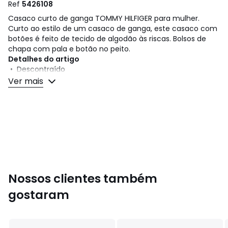
Ref
5426108
Casaco curto de ganga TOMMY HILFIGER para mulher.
Curto ao estilo de um casaco de ganga, este casaco com
botões é feito de tecido de algodão às riscas. Bolsos de
chapa com pala e botão no peito.
Detalhes do artigo
• Descontraído
• Corte direito
Ver mais
• Comprimento: curto
• Colarinho
• Às riscas
Composição e cuidados
• 100% algodão
• Para limpar, siga as instruções que figuram na etiqueta
do artigo
Nossos clientes também
gostaram
Cores
Riscas azuis
Tamanhos
36, 38, 40