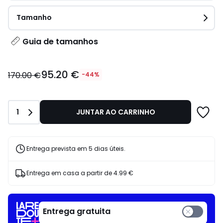
Tamanho
Guia de tamanhos
95.20
95.20 €
€
170.00 €
-44%
em
vez
de
Quantidade
1
JUNTAR AO CARRINHO
170.00
€
44%
de
Entrega prevista em 5 dias úteis.
desconto
aplicado.
Entrega em casa a partir de
4.99 €
Entrega gratuita