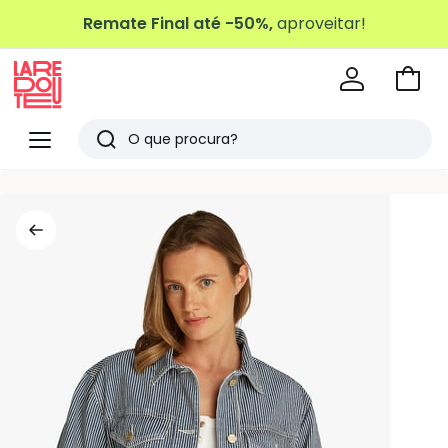
Remate Final até -50%,
aproveitar!
Ir
para
La
o
Redoute
Menu
Pesquisar
carri
Últimos
artigos
vistos