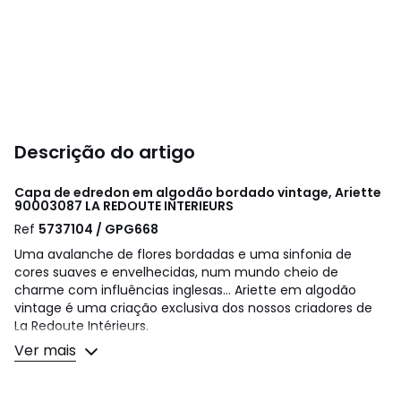
Descrição do artigo
Capa de edredon em algodão bordado vintage, Ariette
90003087
LA REDOUTE INTERIEURS
Ref
5737104 / GPG668
Uma avalanche de flores bordadas e uma sinfonia de
cores suaves e envelhecidas, num mundo cheio de
charme com influências inglesas... Ariette em algodão
vintage é uma criação exclusiva dos nossos criadores de
La Redoute Intérieurs.
O algodão vintage tem uma qualidade e um toque únicos,
Ver mais
graças às suas fibras cruas, longas e resistentes. Moderno,
graças ao aspeto ligeiramente enrugado, não necessita de
o passar a ferro.