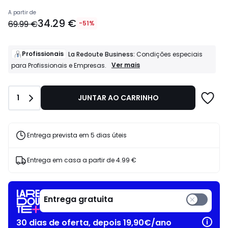
Preço
A partir de
34.29 €
a
69.99 €
-51%
partir
de
34.29
Profissionais
La Redoute Business:
Condições especiais
€
Profissionais
Ver mais
para Profissionais e Empresas.
La
em
Redoute
vez
Business:
de
Quantidade
1
JUNTAR AO CARRINHO
Condições
69.99
especiais
€
para
51%
Profissionais
e
de
Entrega prevista em 5 dias úteis
Empresas.
desconto
aplicado.
Entrega em casa a partir de
4.99 €
Entrega gratuita
30 dias de oferta, depois 19,90€/ano