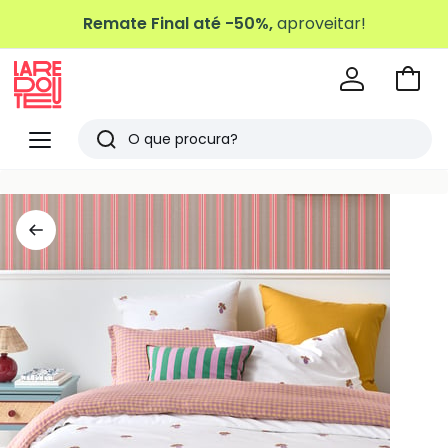
Remate Final até -50%,
aproveitar!
Ir
para
La
o
Redoute
Menu
Pesquisar
carri
Últimos
artigos
vistos