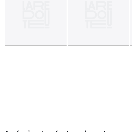
Cores
90003087
Tamanhos
140 x 200 cm (Cama 90/100 cm), 200 x 200
cm (Cama 140 cm), 240 x 220 cm (Cama 140/160 cm),
260 x 240 cm (Cama 160/180 cm)