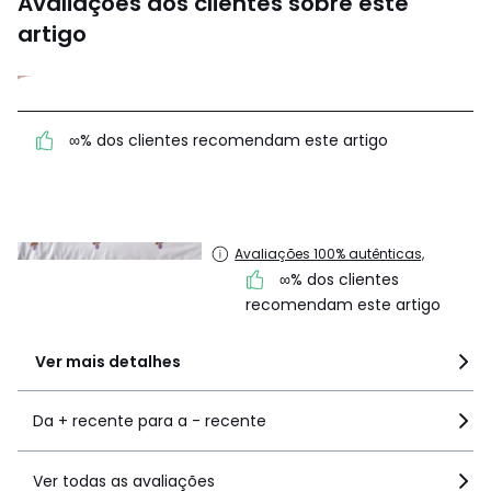
Avaliações dos clientes sobre este
artigo
5
(3)
∞% dos clientes recomendam este artigo
média de
avaliações em
todos os idiomas
Avaliações 100% autênticas,
∞% dos clientes
recomendam este artigo
Ver mais detalhes
Da + recente para a - recente
Ver todas as avaliações