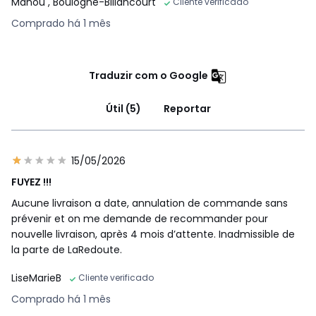
Manou
, Boulogne-Billancourt
Cliente verificado
• L228 x A81 x P93 cm, 68 kg
Comprado há 1 mês
Cores
Bege, Bronze, Verde eucalipto, Azul-Noite, Cru,
Castanho-esquilo, Tijolo-rosado, Toupeira, Verde
Tamanhos
2 lugares, 3 lugares, 4 lugares, 5 lugares
Traduzir com o Google
Útil (5)
Reportar
15/05/2026
FUYEZ !!!
Aucune livraison a date, annulation de commande sans
prévenir et on me demande de recommander pour
nouvelle livraison, après 4 mois d’attente. Inadmissible de
la parte de LaRedoute.
LiseMarieB
Cliente verificado
Comprado há 1 mês