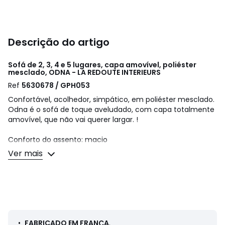
Descrição do artigo
Sofá de 2, 3, 4 e 5 lugares, capa amovível, poliéster
mesclado, ODNA - LA REDOUTE INTERIEURS
Ref
5630678 / GPH053
Confortável, acolhedor, simpático, em poliéster mesclado.
Odna é o sofá de toque aveludado, com capa totalmente
amovível, que não vai querer largar. !
Conforto do assento: macio
Conforto do encosto: macio
Ver mais
Dimensões:
2 lugares
• Comprimento: 166 cm
• Altura: 90 cm
• Profundidade: 91 cm
• Assento: larg. 137 x alt. 53 x prof. 51 cm
•
FABRICADO EM FRANÇA
.