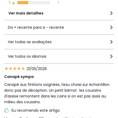
almofadas, deve virar e bater regularmente no assento e
1
1
no encosto.
Ver mais detalhes
Garantia
• Garantia comercial La Redoute 5 anos: estrutura
Da + recente para a - recente
• Garantia legal 2 anos: revestimento
• Este artigo é entregue montado.
Ver todas as avaliações
Ver todos os idiomas
Dimensões e peso das embalagens
1 embalagem
21/05/2026
Tamanho 2P
• L168 x A74 x P93 cm, 48 kg
Canapé sympa
Canapé aux finitions soignées, tissu choisi sur échantillon
Tamanho 3P
donc pas de déception. Un petit bémol : les coussins
• L188 x A74 x P93 cm, 55 kg
d'assise remontent dans les coins si on est pas assis au
Tamanho 4P
milieu des coussins.
• L208 x A81 x P93 cm, 62 kg
Eu recomendo este artigo
Tamanho 5P