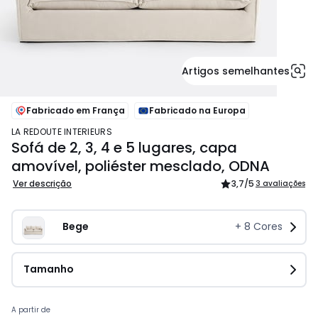
Artigos semelhantes
Fabricado em França
Fabricado na Europa
LA REDOUTE INTERIEURS
Sofá de 2, 3, 4 e 5 lugares, capa
amovível, poliéster mesclado, ODNA
Ver descrição
3,7
/5
3 avaliações
Bege
+
8
Cores
Tamanho
Preço
A partir de