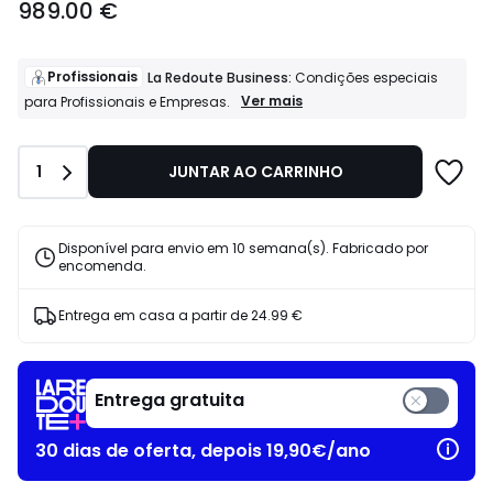
989.00 €
a
partir
de
989.00
Profissionais
La Redoute Business:
Condições especiais
€.
Profissionais
Ver mais
para Profissionais e Empresas.
La
Redoute
Business:
Quantidade
1
JUNTAR AO CARRINHO
Condições
especiais
para
Profissionais
Disponível para envio em 10 semana(s). Fabricado por
e
encomenda.
Empresas.
Entrega em casa a partir de
24.99 €
Entrega gratuita
30 dias de oferta, depois 19,90€/ano