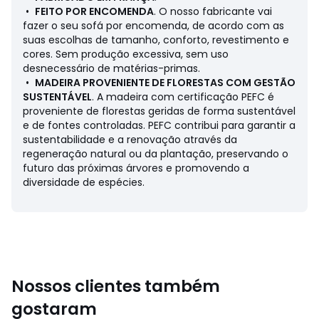
• Peso: 46 kg
•
FEITO POR ENCOMENDA
. O nosso fabricante vai
fazer o seu sofá por encomenda, de acordo com as
3 lugares
suas escolhas de tamanho, conforto, revestimento e
• Comprimento: 186 cm
cores. Sem produção excessiva, sem uso
• Altura: 90 cm
desnecessário de matérias-primas.
• Profundidade: 91 cm
•
MADEIRA PROVENIENTE DE FLORESTAS COM GESTÃO
• Assento: larg. 157 x alt. 53 x prof. 51 cm
SUSTENTÁVEL
. A madeira com certificação PEFC é
• Peso: 53 kg
proveniente de florestas geridas de forma sustentável
e de fontes controladas. PEFC contribui para garantir a
4 lugares
sustentabilidade e a renovação através da
• Comprimento: 206 cm
regeneração natural ou da plantação, preservando o
• Altura: 90 cm
futuro das próximas árvores e promovendo a
• Profundidade: 91 cm
diversidade de espécies.
• Assento: larg. 177 x alt. 53 x prof. 51 cm
• Peso: 60 kg
5 lugares
• Comprimento: 226 cm
• Altura: 90 cm
• Profundidade: 91 cm
Nossos clientes também
• Assento: comp. 197 x alt. 53 x prof. 51 cm
gostaram
• Peso: 66 kg