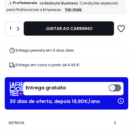
de
Profissionais
La Redoute Business:
Condições especiais
229.00
Profissionais
Ver mais
para Profissionais e Empresas.
La
€
Redoute
19%
Business:
de
Quantidade
1
JUNTAR AO CARRINHO
Condições
desconto
especiais
aplicado.
para
Profissionais
e
Entrega prevista em 9 dias úteis.
Empresas.
Entrega em casa a partir de
4.99 €
Entrega gratuita
30 dias de oferta, depois 19,90€/ano
ENTREGA