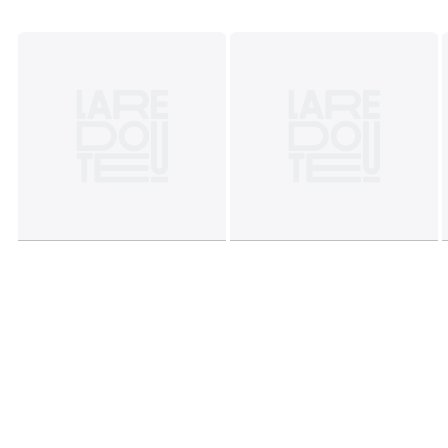
Dimensões e peso das embalagens
1 embalagem
• L62 x A54 x P56 cm, 13 kg
Cores
Acácia/verde
Tamanhos
TAMANHO ÚNICO
Ficha técnica
Descarregar guia