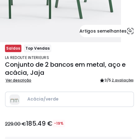
Artigos semelhantes
Saldos
Top Vendas
LA REDOUTE INTERIEURS
Conjunto de 2 bancos em metal, aço e
acácia, Jaja
Ver descrição
3
/5
2 avaliações
Acácia/verde
185.49
185.49 €
€
229.00 €
-19%
em
vez