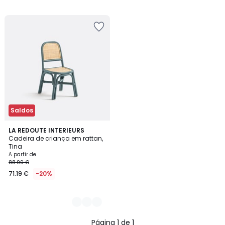
/
/
5
5
Saldos
2
LA REDOUTE INTERIEURS
Cadeira de criança em rattan,
Cores
Tina
A partir de
88.99 €
71.19 €
-20%
Página 1 de 1