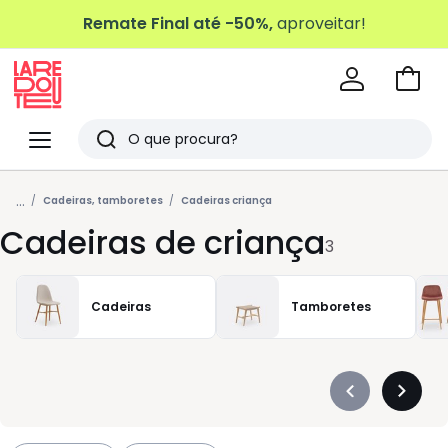
Remate Final até -50%,
aproveitar!
Ir
para
La
o
Redoute
Menu
Pesquisar
carri
Últimos
...
artigos
Cadeiras, tamboretes
Cadeiras criança
Cadeiras de criança
vistos
3
Cadeiras
Tamboretes
Précédent
Suivan
-
-
défiler
défiler