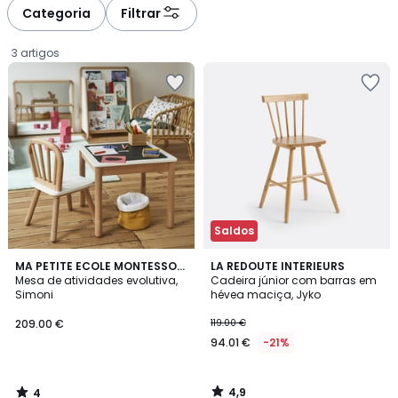
à
à
Categoria
Filtrar
gauche
droite
3 artigos
Saldos
4
4,9
MA PETITE ECOLE MONTESSORI
LA REDOUTE INTERIEURS
/
/ 5
X LA REDOUTE INTERIEURS
Mesa de atividades evolutiva,
Cadeira júnior com barras em
5
Simoni
hévea maciça, Jyko
209.00
209.00 €
119.00 €
€.
94.01 €
-21%
4,9
4