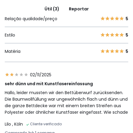
Útil (3)
Reportar
Relação qualidade/preço
5
Estilo
5
Matéria
5
02/11/2025
sehr dünn und mit Kunstfasereinfassung
Hallo, leider mussten wir den Bettüberwurf zurücksenden.
Die Baumwollfüllung war ungewöhnlich flach und dünn und
die ganze Bettdecke war mit einem breiten Streifen aus
Polyester oder ähnlicher Kunstfaser eingefasst. Wie schade
Lilo
, Köln
Cliente verificado