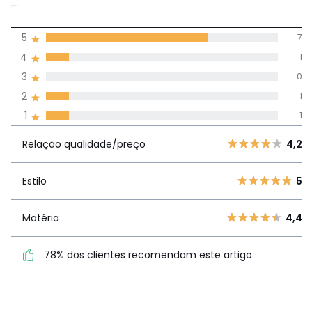
4,2
5
7
(10)
média de
4
1
avaliações em
3
0
todos os idiomas
2
1
1
1
Avaliações 100% autênticas,
Relação
5
7
4,
Relação qualidade/preço
4,2
qualidade/preço
4
1
3
0
Estilo
5
Estilo
5
2
1
1
1
Matéria
4,4
Matéria
4,4
78% dos clientes
78% dos clientes recomendam este artigo
recomendam este artigo
Ver mais detalhes