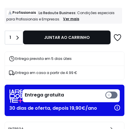
partir
de
92.38
Profissionais
La Redoute Business:
Condições especiais
€
Profissionais
Ver mais
para Profissionais e Empresas.
La
em
Redoute
vez
Business:
de
Quantidade
1
JUNTAR AO CARRINHO
Condições
149.00
especiais
€
para
38%
Profissionais
e
de
Entrega prevista em 5 dias úteis
Empresas.
desconto
aplicado.
Entrega em casa a partir de
4.99 €
Entrega gratuita
30 dias de oferta, depois 19,90€/ano
ENTREGA