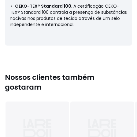
•
OEKO-TEX® Standard 100
. A certificação OEKO-
Cuidados
TEX® Standard 100 controla a presença de substâncias
• Temperatura de lavagem: 30°
nocivas nos produtos de tecido através de um selo
independente e internacional.
Dimensões:
• 180 x 230 cm
• 230 x 250 cm
Ficha de produto relativa às qualidades e
características ambientais
Nossos clientes também
• Origem do fabrico (tecelagem, tingimento, impressão,
confeção): Índia
gostaram
Cores
Estampado
Tamanhos
180 x 230 cm, 230 x 250 cm