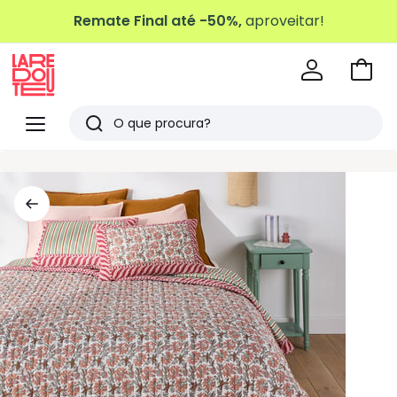
Remate Final até -50%,
aproveitar!
Ir
para
La
o
Redoute
Menu
Pesquisar
carri
Últimos
artigos
vistos