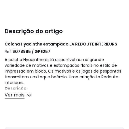
Descrição do artigo
Colcha Hyacinthe estampado
LA REDOUTE INTERIEURS
Ref
6078995 / GPE257
A colcha Hyacinthe está disponível numa grande
variedade de motivos e estampados florais no estilo de
impressão em bloco. Os motivos e os jogos de pespontos
transmitem um toque boémio. Uma criação La Redoute
Intérieurs.
Descrição:
• Capa 100% algodão
Ver mais
• Enchimento 100% poliéster 120g/m²
• Estampado de flores no lado direito
• Lado avesso às riscas
• Acabamento com fita em contraste com ambos os
lados
• Acabamento com bordado kantha