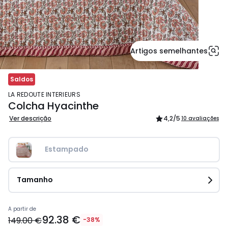
Artigos semelhantes
Saldos
LA REDOUTE INTERIEURS
Colcha Hyacinthe
Ver descrição
4,2
/5
10 avaliações
Estampado
Tamanho
Preço
A partir de
92.38 €
a
149.00 €
-38%