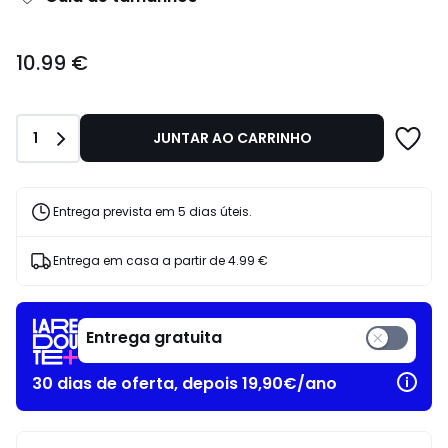
10.99
10.99 €
€.
Quantidade
1
JUNTAR AO CARRINHO
Entrega prevista em 5 dias úteis.
Entrega em casa a partir de
4.99 €
Entrega gratuita
30 dias de oferta, depois 19,90€/ano