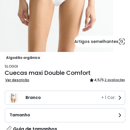
Artigos semelhantes
Algodão orgânico
SLOGGI
Cuecas maxi Double Comfort
Ver descrição
4,5
/5
2 avaliações
Branco
+
1
Cor:
Tamanho
Guia de tamanhos