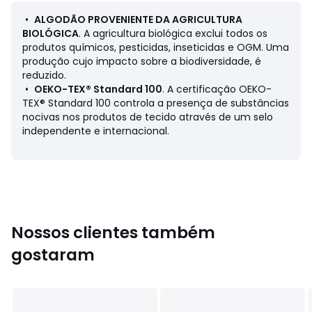
•
ALGODÃO PROVENIENTE DA AGRICULTURA
Ficha de produto relativa às qualidades e
BIOLÓGICA
. A agricultura biológica exclui todos os
características ambientais
produtos químicos, pesticidas, inseticidas e OGM. Uma
• Origem do fabrico (tecelagem): Marrocos
produção cujo impacto sobre a biodiversidade, é
• Origem do fabrico (tingimento, impressão): Alemanha,
reduzido.
Turquia, Áustria, Turquia
•
OEKO-TEX® Standard 100
. A certificação OEKO-
• Confeção: Marrocos
TEX® Standard 100 controla a presença de substâncias
Última atualização da informação: 20/11/2025
nocivas nos produtos de tecido através de um selo
independente e internacional.
Cores
Branco, Preto
Tamanhos
40, 42, 44, 46, 48, 50, 52
Nossos clientes também
gostaram