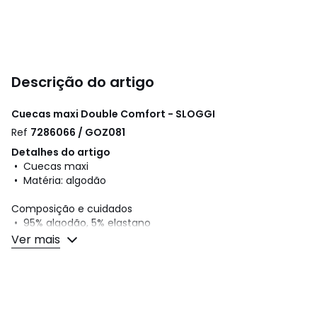
Descrição do artigo
Cuecas maxi Double Comfort - SLOGGI
Ref
7286066 / GOZ081
Detalhes do artigo
• Cuecas maxi
• Matéria: algodão
Composição e cuidados
• 95% algodão, 5% elastano
• Para limpar, siga as instruções que figuram na etiqueta
Ver mais
do artigo