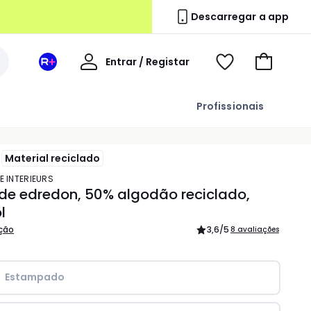
Descarregar a app
A
Entrar / Registar
Espaço
Voir
Ir
minha
La
ma
para
conta
Redoute
wishlist
o
Profissionais
+
carrinho
Material reciclado
E INTERIEURS
de edredon, 50% algodão reciclado,
l
ição
3,6
/5
8 avaliações
Estampado