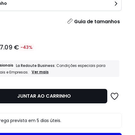
nho
idade
Guia de tamanhos
17.09 €
-43%
sionais
La Redoute Business:
Condições especiais para
Profissionais
Ver mais
nais e Empresas.
La
Redoute
Business:
Condições
JUNTAR AO CARRINHO
especiais
para
Profissionais
e
Empresas.
o
rega prevista em 5 dias úteis.