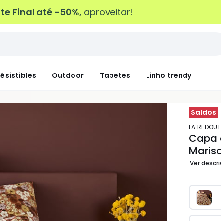
e Final até -50%,
aproveitar!
résistibles
Outdoor
Tapetes
Linho trendy
Saldos
LA REDOUT
Capa 
Mariso
Ver descr