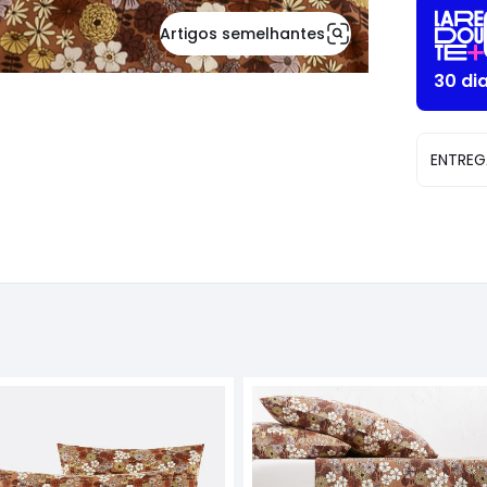
Artigos semelhantes
30 di
ENTREG