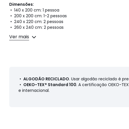
Dimensões:
• 140 x 200 cm: 1 pessoa
• 200 x 200 cm: 1-2 pessoas
• 240 x 220 cm: 2 pessoas
• 260 x 240 cm: 2 pessoas
Ver mais
Ficha de produto relativa às qualidades e característi
• Origem do fabrico (tecelagem, tingimento, impressão, c
•
ALGODÃO RECICLADO
. Usar algodão reciclado é pr
Cores
Estampado
•
OEKO-TEX® Standard 100
. A certificação OEKO-TE
Tamanhos
140 x 200 cm (Cama 90/100 cm), 160 x 210 c
e internacional.
200 cm (Cama 140 cm), 200 x 210 cm (Cama 140 cm), 24
cm), 260 x 240 cm (Cama 160/180 cm)