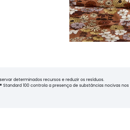
cas ambientais
onfeção): Paquistão
eservar determinados recursos e reduzir os resíduos.
X® Standard 100 controla a presença de substâncias nocivas no
m (Cama 90/100 cm), 200 x
0 x 220 cm (Cama 140/160