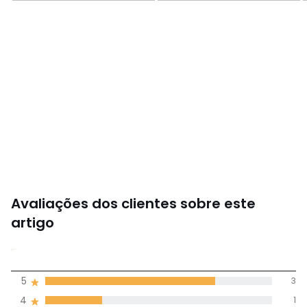
Dimensões e peso das embalagens
2 embalagens
• Comp. 190 x Alt. 20 x Prof. 101 cm, 40,5 kg • Comp. 85 x
Alt. 35 x Prof. 41 cm, 31,5 kg
Cores
Nogueira
Tamanhos
6 pessoas
Avaliações dos clientes sobre este
artigo
4,8
5
3
(4)
média de
4
1