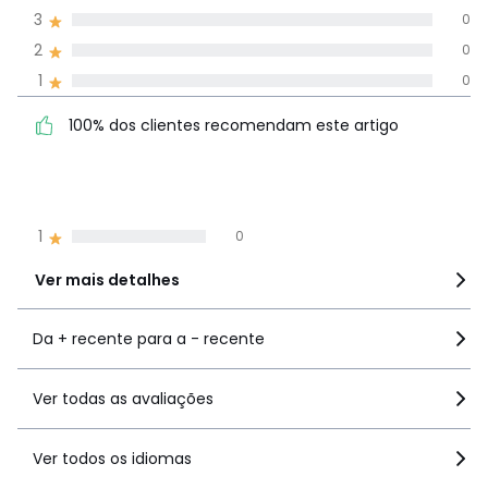
avaliações em
3
0
todos os idiomas
2
0
1
0
Avaliações 100% autênticas,
100% dos clientes
5
3
100% dos clientes recomendam este artigo
recomendam este artigo
4
1
3
0
2
0
1
0
Ver mais detalhes
Da + recente para a - recente
Ver todas as avaliações
Ver todos os idiomas