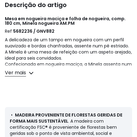
Descrição do artigo
Mesa em nogueira maciça e folha de nogueira, comp.
180 cm, Minela nogueira
AM.PM
Ref
5682236 / GNV882
A delicadeza de um tampo em nogueira com um perfil
suavizado e bordas chanfradas, assente num pé estriado.
A Minela é uma mesa de refeição com um aspeto arejado,
ideal para seis convidados.
Confecionada em nogueira maciça, a Minela assenta num
pé metálico revestido de ripas finas da mesma madeira.
Ver mais
Um exclusivo AMPM.
Descrição:
• Tampo em nogueira maciça com certificação FSC®,
bordas chanfradas tipo asa de avião, acabamento em
poliuretano
• Pé em aço e MDF folha de nogueira revestida por ripas
•
MADEIRA PROVENIENTE DE FLORESTAS GERIDAS DE
finas em nogueira maciça FSC®, acabamento em
FORMA MAIS SUSTENTÁVEL
. A madeira com
poliuretano
certificação FSC® é proveniente de florestas bem
• Para 6 pessoas
geridas sob o ponto de vista ambiental, social e