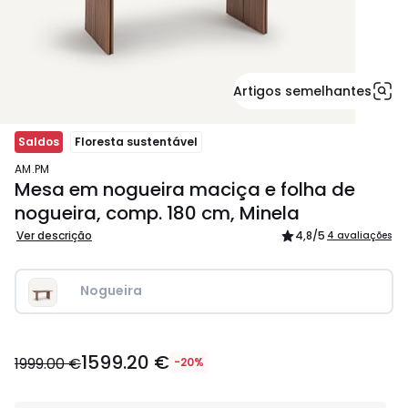
Artigos semelhantes
Saldos
Floresta sustentável
AM.PM
Mesa em nogueira maciça e folha de
nogueira, comp. 180 cm, Minela
Ver descrição
4,8
/5
4 avaliações
Nogueira
1599.20
1599.20 €
€
1999.00 €
-20%
em
vez