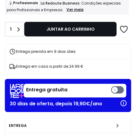
de
Profissionais
La Redoute Business:
Condições especiais
1999.00
Profissionais
Ver mais
para Profissionais e Empresas.
La
€
Redoute
20%
Business:
de
Quantidade
1
JUNTAR AO CARRINHO
Condições
desconto
especiais
aplicado.
para
Profissionais
e
Entrega prevista em 9 dias úteis.
Empresas.
Entrega em casa a partir de
24.99 €
Entrega gratuita
30 dias de oferta, depois 19,90€/ano
ENTREGA