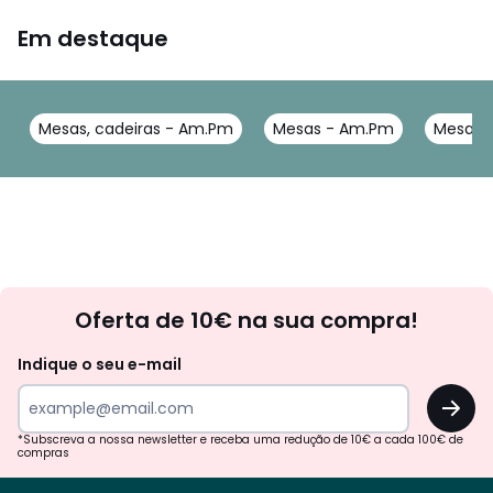
Em destaque
Mesas, cadeiras - Am.Pm
Mesas - Am.Pm
Mesas 
Newsletter
Oferta de 10€ na sua compra!
Indique o seu e-mail
OK
*Subscreva a nossa newsletter e receba uma redução de 10€ a cada 100€ de
compras