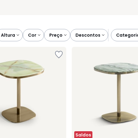
altura
cor
preço
descontos
categori
Saldos