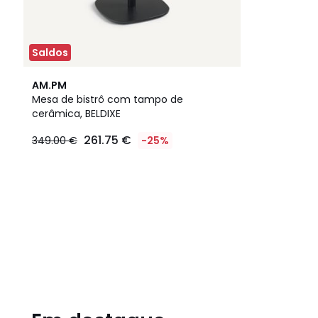
Saldos
AM.PM
Mesa de bistrô com tampo de
cerâmica, BELDIXE
261.75 €
349.00 €
-25%