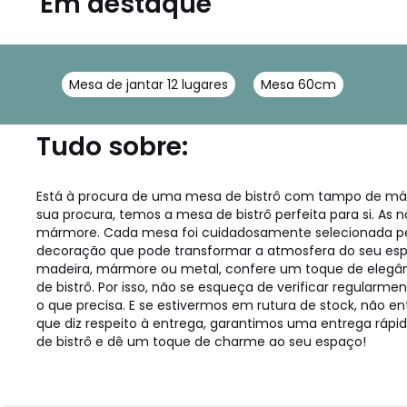
Em destaque
Mesa de jantar 12 lugares
Mesa 60cm
Tudo sobre:
Está à procura de uma mesa de bistrô com tampo de már
sua procura, temos a mesa de bistrô perfeita para si. As 
mármore. Cada mesa foi cuidadosamente selecionada pela
decoração que pode transformar a atmosfera do seu espa
madeira, mármore ou metal, confere um toque de elegânc
de bistrô. Por isso, não se esqueça de verificar regularm
o que precisa. E se estivermos em rutura de stock, não e
que diz respeito à entrega, garantimos uma entrega rápi
de bistrô e dê um toque de charme ao seu espaço!