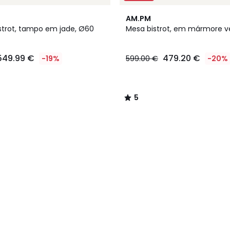
5
AM.PM
/
strot, tampo em jade, Ø60
Mesa bistrot, em mármore ver
5
549.99 €
479.20 €
-19%
599.00 €
-20%
5
/
5