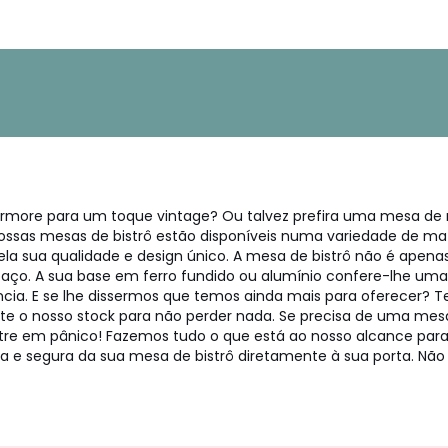
more para um toque vintage? Ou talvez prefira uma mesa de 
nossas mesas de bistrô estão disponíveis numa variedade de mate
 sua qualidade e design único. A mesa de bistrô não é apenas
ço. A sua base em ferro fundido ou alumínio confere-lhe uma 
ia. E se lhe dissermos que temos ainda mais para oferecer? 
ente o nosso stock para não perder nada. Se precisa de uma mesa
ntre em pânico! Fazemos tudo o que está ao nosso alcance para
da e segura da sua mesa de bistrô diretamente à sua porta. N