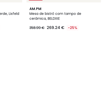
AM.PM
de, Lixfeld
Mesa de bistrô com tampo de
cerâmica, BELDIXE
269.24 €
358.99 €
-25%