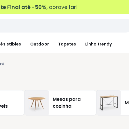
e Final até -50%,
aproveitar!
résistibles
Outdoor
Tapetes
Linho trendy
trô
Mesas para
M
veis
cozinha