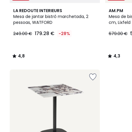
4,8
4,3
LA REDOUTE INTERIEURS
AM.PM
/ 5
/ 5
Mesa de jantar bistrô marchetada, 2
Mesa de bi
pessoas, WATFORD
cm, Lixfeld
179.28
179.28 €
249.00 €
-28%
679.00 €
€
em
vez
de
4,8
4,3
249.00
/
/
€
5
5
28%
de
desconto
aplicado.