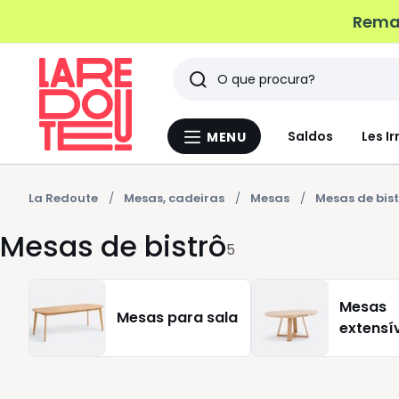
Remat
Pesquisar
Últimos
Saldos
Les Ir
MENU
Menu
artigos
La
Redoute
vistos
La Redoute
Mesas, cadeiras
Mesas
Mesas de bis
Mesas de bistrô
5
Mesas
Mesas para sala
extensí