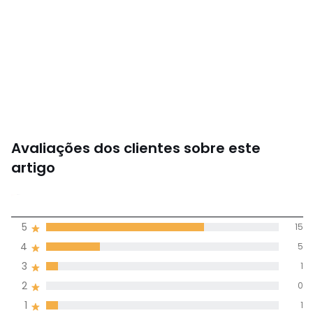
Cores
Branco, Cacao, Preto , Creme, Azul claro, Rosa-
amêndoa, Rosado
Tamanhos
XS, S, M, L, XL, 2XL
Avaliações dos clientes sobre este
artigo
4,5
5
15
(22)
média de
4
5
avaliações em
3
1
todos os idiomas
2
0
1
1
Avaliações 100% autênticas,