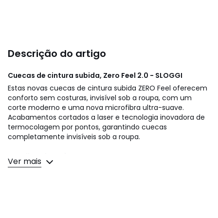
Descrição do artigo
Cuecas de cintura subida, Zero Feel 2.0 - SLOGGI
Estas novas cuecas de cintura subida ZERO Feel oferecem
conforto sem costuras, invisível sob a roupa, com um
corte moderno e uma nova microfibra ultra-suave.
Acabamentos cortados a laser e tecnologia inovadora de
termocolagem por pontos, garantindo cuecas
completamente invisíveis sob a roupa.
Detalhes do artigo
Ver mais
• Cuecas maxi
• Cintura subida
• Zero etiquetas e zero costuras para uma sensação de
segunda pele
Composição e cuidados