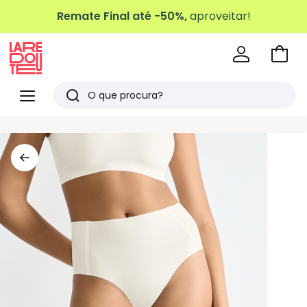
Remate Final até -50%,
aproveitar!
Ir
para
La
o
Redoute
Menu
Pesquisar
carri
Últimos
artigos
vistos