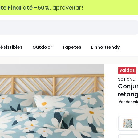
e Final até -50%,
aproveitar!
résistibles
Outdoor
Tapetes
Linho trendy
Saldos
SO'HOME
Conju
retang
Ver descr