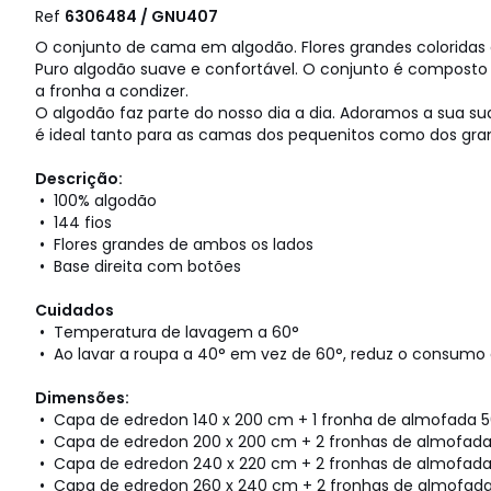
Ref
6306484 / GNU407
O conjunto de cama em algodão. Flores grandes coloridas e
Puro algodão suave e confortável. O conjunto é compost
a fronha a condizer.
O algodão faz parte do nosso dia a dia. Adoramos a sua sua
é ideal tanto para as camas dos pequenitos como dos gra
Descrição:
• 100% algodão
• 144 fios
• Flores grandes de ambos os lados
• Base direita com botões
Cuidados
• Temperatura de lavagem a 60°
• Ao lavar a roupa a 40° em vez de 60°, reduz o consumo 
Dimensões:
• Capa de edredon 140 x 200 cm + 1 fronha de almofada 5
• Capa de edredon 200 x 200 cm + 2 fronhas de almofada 
• Capa de edredon 240 x 220 cm + 2 fronhas de almofada
• Capa de edredon 260 x 240 cm + 2 fronhas de almofada