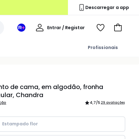
Descarregar a app
A
Entrar / Registar
Espaço
Voir
Ir
minha
La
ma
para
conta
Redoute
wishlist
o
Profissionais
+
carrinho
nto de cama, em algodão, fronha
ular, Chandra
ição
4,7
/5
29 avaliações
Estampado flor