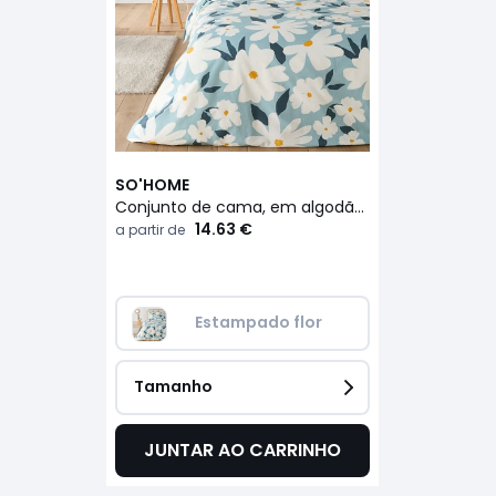
SO'HOME
Conjunto de cama, em algodão, fronha quadrada, Chandra
14.63 €
a partir de
Estampado flor
Tamanho
JUNTAR AO CARRINHO