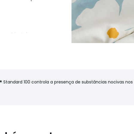
cas ambientais
onfeção): Paquistão
cm (Cama 140 cm), 240 x 220
)
X® Standard 100 controla a presença de substâncias nocivas no