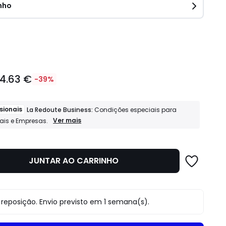
nho
idade
14.63 €
-39%
sionais
La Redoute Business:
Condições especiais para
Profissionais
Ver mais
nais e Empresas.
La
Redoute
Business:
Condições
JUNTAR AO CARRINHO
especiais
para
Profissionais
e
Empresas.
o
reposição. Envio previsto em 1 semana(s).