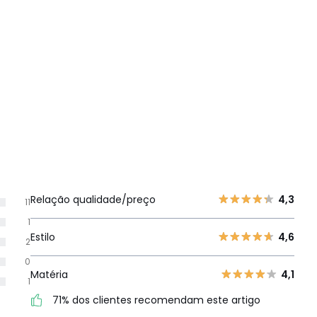
Relação qualidade/preço
4,3
11
1
Estilo
4,6
2
0
Matéria
4,1
1
71% dos clientes recomendam este artigo