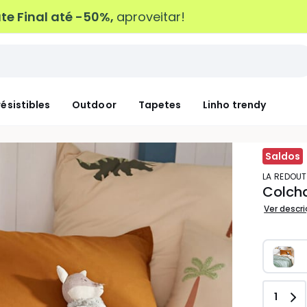
e Final até -50%,
aproveitar!
résistibles
Outdoor
Tapetes
Linho trendy
Saldos
LA REDOUT
Colch
Ver descr
Quant
1