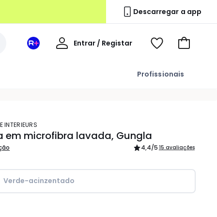
Descarregar a app
A
Entrar / Registar
Espaço
Voir
Ir
minha
La
ma
para
conta
Redoute
wishlist
o
Profissionais
+
carrinho
E INTERIEURS
a em microfibra lavada, Gungla
ição
4,4
/5
15 avaliações
Verde-acinzentado
idade