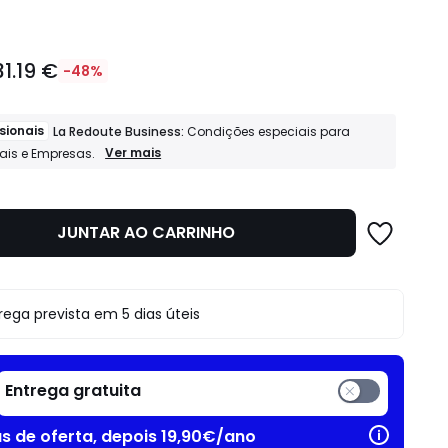
31.19 €
-48%
sionais
La Redoute Business:
Condições especiais para
Profissionais
Ver mais
nais e Empresas.
La
Redoute
Business:
Condições
JUNTAR AO CARRINHO
o
especiais
para
Profissionais
e
Empresas.
rega prevista em 5 dias úteis
Entrega gratuita
as de oferta, depois 19,90€/ano