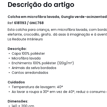
Descrição do artigo
Colcha em microfibra lavada, Gungla verde-acinzenta
Ref
6181193 / GNC768
Esta colcha para criança, em microfibra lavada, com b
elefante, crocodilo, girafa.. dá asas à imaginação e à aven
La Redoute Intérieurs
Descrição:
• Capa 100% poliéster
• Microfibra lavada
• Enchimento 100% poliéster (120g/m²)
• Animais da selva bordados
• Cantos arredondados
Cuidados
• Temperatura de lavagem: 40°
• Ao lavar a roupa a 30° em vez de 40°, reduz o consumo 
Dimensões:
• 140 × 200 cm