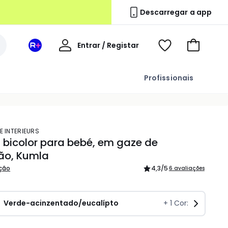
Descarregar a app
A
Entrar / Registar
Espaço
Voir
Ir
minha
La
ma
para
conta
Redoute
wishlist
o
Profissionais
+
carrinho
E INTERIEURS
bicolor para bebé, em gaze de
ão, Kumla
ição
4,3
/5
6 avaliações
Verde-acinzentado/eucalípto
+
1
Cor: