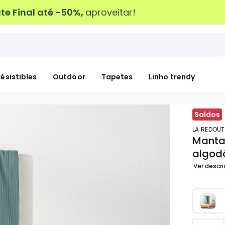
e Final até -50%,
aproveitar!
résistibles
Outdoor
Tapetes
Linho trendy
Saldos
LA REDOUT
Manta 
algod
Ver descr