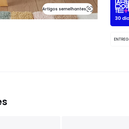
Artigos semelhantes
30 di
ENTREG
es