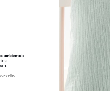
cas ambientais
hina
gem.
sa-velho