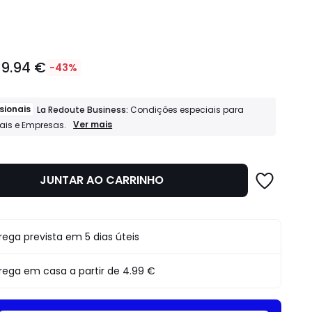
idade
19.94 €
-43%
sionais
La Redoute Business:
Condições especiais para
Profissionais
Ver mais
nais e Empresas.
La
Redoute
Business:
Condições
JUNTAR AO CARRINHO
o
especiais
para
Profissionais
e
Empresas.
rega prevista em 5 dias úteis
rega em casa a partir de
4.99 €