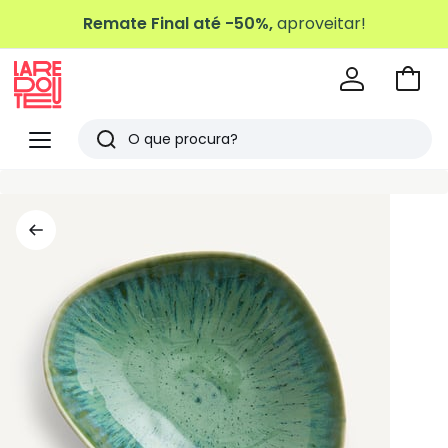
Remate Final até -50%,
aproveitar!
Ir
para
La
o
Redoute
Menu
Pesquisar
carri
Últimos
artigos
vistos