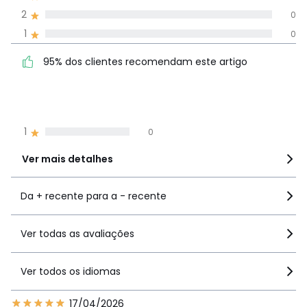
todos os idiomas
2
0
1
0
Avaliações 100% autênticas,
95% dos clientes
5
21
95% dos clientes recomendam este artigo
recomendam este artigo
4
0
3
1
2
0
1
0
Ver mais detalhes
Da + recente para a - recente
Ver todas as avaliações
Ver todos os idiomas
17/04/2026