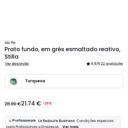
AM.PM
Prato fundo, em grés esmaltado reativo,
Stilla
Ver descrição
4,9
/5
22 avaliações
Turquesa
21.74 €
28.99 €
-25%
Profissionais
La Redoute Business:
Condições especiais
Profissionais
Ver mais
para Profissionais e Empresas.