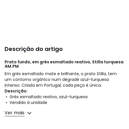
Descrição do artigo
Prato fundo, em grés esmaltado reativo, Stilla turquesa
AM.PM
Em grés esmaltado mate e brilhante, o prato Stilla, tem
um contorno orgânico num dégradé azul-turquesa
intenso. Criada em Portugal, cada peça é única.
Descrição:
• Grés esmaltado reativo, azul-turquesa
• Vendido à unidade
Ver mais
Cuidados
• Compatível com a máquina de lavar loiça e o micro-
ondas