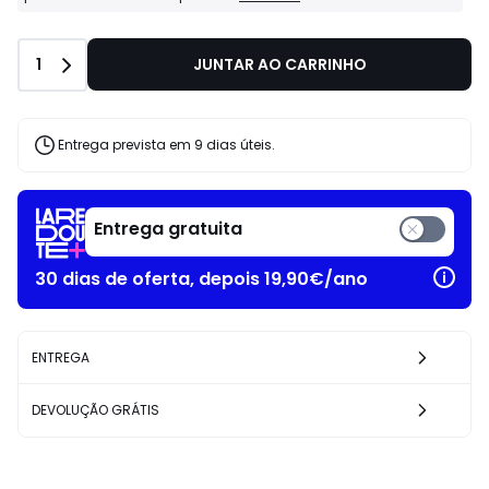
La
Redoute
Business:
Quantidade
1
JUNTAR AO CARRINHO
Condições
especiais
para
Profissionais
e
Entrega prevista em 9 dias úteis.
Empresas.
Entrega gratuita
30 dias de oferta, depois 19,90€/ano
ENTREGA
DEVOLUÇÃO GRÁTIS