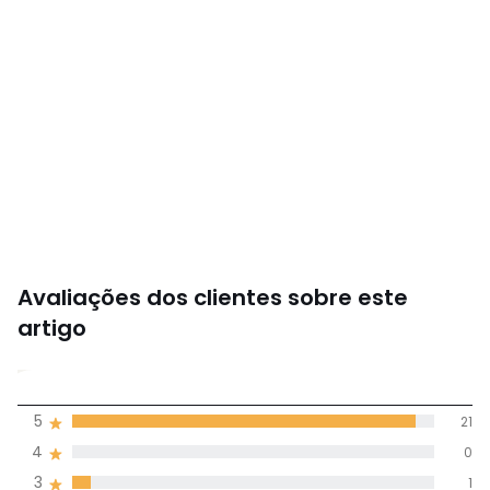
• Largura: 27 cm
• Comprimento: 21,5 cm
•
FABRICADO EM PORTUGAL
.
Dimensões e peso das embalagens
1 embalagem
• L23 x A16 x P16 cm, 1,1 kg
Cores
Turquesa
Tamanhos
TAMANHO ÚNICO
Avaliações dos clientes sobre este
artigo
4,9
5
21
(22)
média de
4
0
avaliações em
3
1