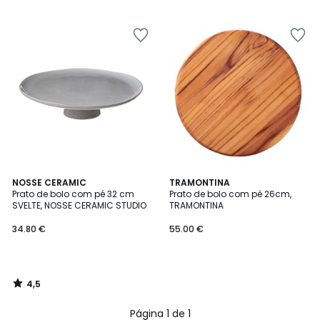
5
€
30%
de
desconto
aplicado.
4,5
NOSSE CERAMIC
TRAMONTINA
/ 5
Prato de bolo com pé 32 cm
Prato de bolo com pé 26cm,
SVELTE, NOSSE CERAMIC STUDIO
TRAMONTINA
34.80 €
55.00 €
4,5
/
5
Página 1 de 1