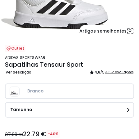
Artigos semelhantes
Outlet
ADIDAS SPORTSWEAR
Sapatilhas Tensaur Sport
Ver descrição
4,8
/5
3352 avaliações
Branco
Tamanho
22.79
22.79 €
€
37.99 €
-40%