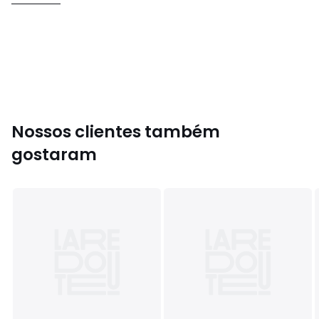
• Palmilha: 100% tecido
• Rasto: 100% cauchu
Cores
Branco
Tamanhos
19, 22
Nossos clientes também
gostaram