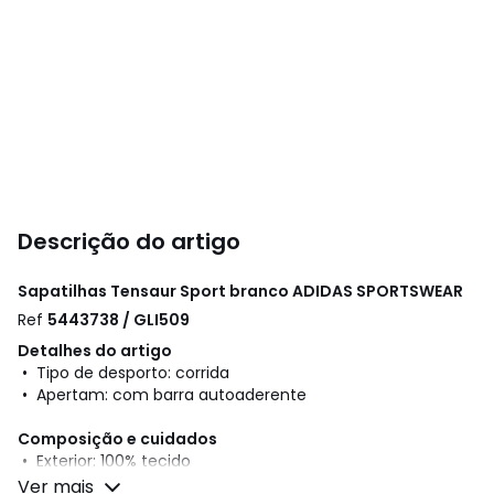
Descrição do artigo
Sapatilhas Tensaur Sport branco
ADIDAS SPORTSWEAR
Ref
5443738 / GLI509
Detalhes do artigo
• Tipo de desporto: corrida
• Apertam: com barra autoaderente
Composição e cuidados
• Exterior: 100% tecido
• Forro: 100% tecido
Ver mais