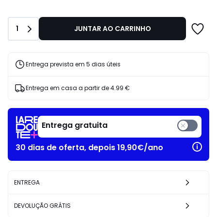
em
vez
de
Quantidade
1
JUNTAR AO CARRINHO
37.99
€
40%
de
Entrega prevista em 5 dias úteis
desconto
aplicado.
Entrega em casa a partir de
4.99 €
Entrega gratuita
30 dias de oferta, depois 19,90€/ano
ENTREGA
DEVOLUÇÃO GRÁTIS