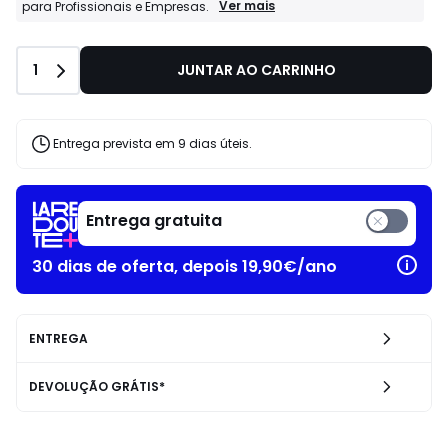
Profissionais
Ver mais
para Profissionais e Empresas.
La
Redoute
Business:
Quantidade
1
JUNTAR AO CARRINHO
Condições
especiais
para
Profissionais
e
Entrega prevista em 9 dias úteis.
Empresas.
Entrega gratuita
30 dias de oferta, depois 19,90€/ano
ENTREGA
DEVOLUÇÃO GRÁTIS*