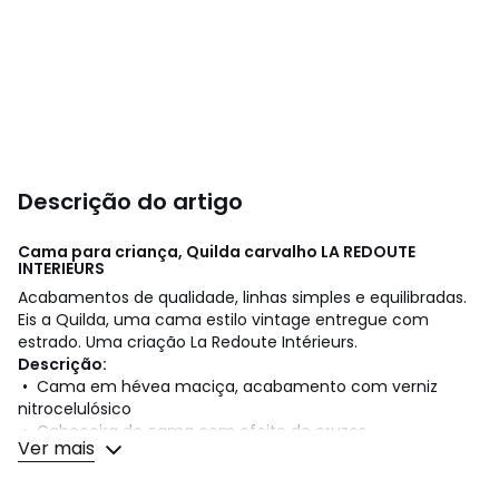
Descrição do artigo
Cama para criança, Quilda carvalho
LA REDOUTE
INTERIEURS
Acabamentos de qualidade, linhas simples e equilibradas.
Eis a Quilda, uma cama estilo vintage entregue com
estrado. Uma criação La Redoute Intérieurs.
Descrição:
• Cama em hévea maciça, acabamento com verniz
nitrocelulósico
• Cabeceira de cama com efeito de cruzes
Ver mais
• Entregue com estrado de ripas
• Superfície para dormir 90 x 190 cm