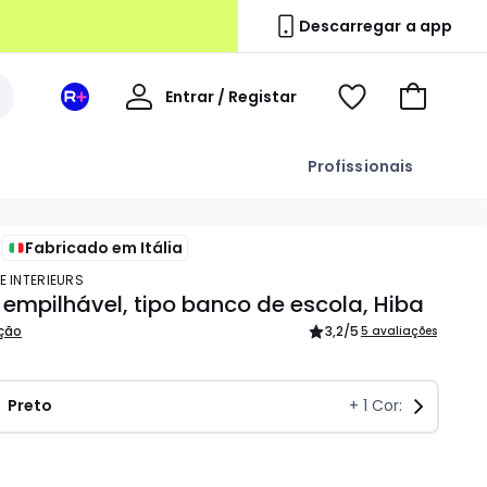
Descarregar a app
A
Entrar / Registar
Espaço
Voir
Ir
minha
La
ma
para
conta
Redoute
wishlist
o
Profissionais
+
carrinho
Fabricado em Itália
E INTERIEURS
empilhável, tipo banco de escola, Hiba
ição
3,2
/5
5 avaliações
Preto 
+
1
Cor:
idade