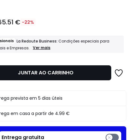
65.51 €
-22%
sionais
La Redoute Business:
Condições especiais para
Profissionais
Ver mais
nais e Empresas.
La
Redoute
Business:
Condições
JUNTAR AO CARRINHO
o
especiais
para
Profissionais
e
Empresas.
rega prevista em 5 dias úteis
rega em casa a partir de
4.99 €
Entrega gratuita