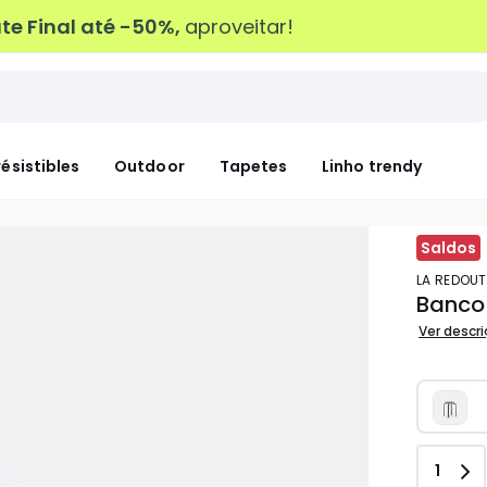
e Final até -50%,
aproveitar!
résistibles
Outdoor
Tapetes
Linho trendy
Saldos
LA REDOUT
Banco 
Ver descr
Quant
1