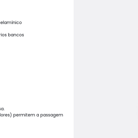
melamínico
rios bancos
sa.
vadores) permitem a passagem