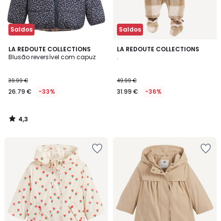
Saldos
Saldos
4,3
LA REDOUTE COLLECTIONS
LA REDOUTE COLLECTIONS
/ 5
Blusão reversível com capuz
.
39.99 €
49.99 €
26.79 €
-33%
31.99 €
-36%
4,3
/
5