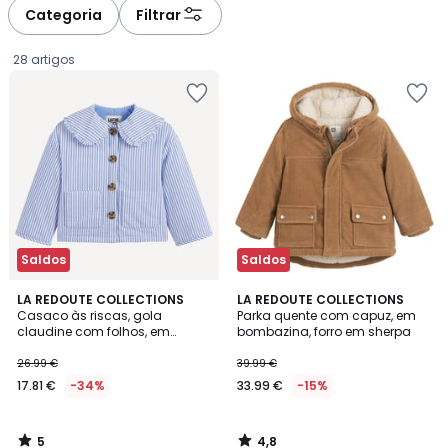
à
à
Categoria
Filtrar
gauche
droite
28 artigos
Saldos
Saldos
5
4,8
LA REDOUTE COLLECTIONS
LA REDOUTE COLLECTIONS
/
/ 5
Casaco às riscas, gola
Parka quente com capuz, em
5
claudine com folhos, em
bombazina, forro em sherpa
17.81
seersucker
26.99 €
39.99 €
€
17.81 €
-34%
33.99 €
-15%
em
vez
de
5
4,8