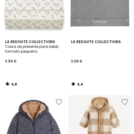
4,8
4,4
LA REDOUTE COLLECTIONS
LA REDOUTE COLLECTIONS
/ 5
/ 5
Caixa de presente para bebé,
.
formato pequeno
3.99 €
3.99 €
4,8
4,4
/
/
5
5