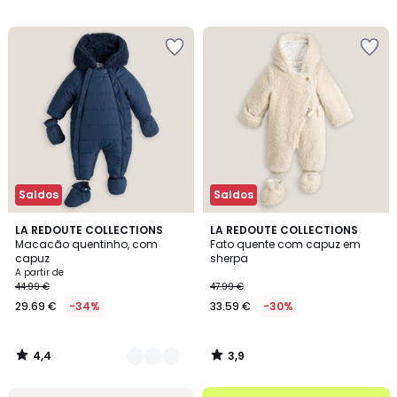
26.99
/
/
5
5
€
34%
de
desconto
aplicado.
Saldos
Saldos
4,4
3,9
2
LA REDOUTE COLLECTIONS
LA REDOUTE COLLECTIONS
/ 5
/ 5
Macacão quentinho, com
Fato quente com capuz em
Cores
capuz
sherpa
A partir de
44.99 €
47.99 €
29.69 €
-34%
33.59 €
-30%
4,4
3,9
/
/
5
5
até