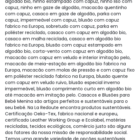
algodão bio, ninho estampado com capuz, ninho liso com
capuz, ninho em gaze de algodão, macacão quentinho
com capuz, casaco em gaze de algodão, parka com
capuz, impermeável com capuz, blusão com capuz
fabrico na Europa, sobretudo com capuz, parka em
poliéster reciclado, casaco com capuz em algodão bio,
casaco em malha reciclada, casaco em algodão bio
fabrico na Europa, blusão com capuz estampado em
algodão bio, corta-vento com capuz em algodão bio,
macacão com capuz em veludo e interior imitação pelo,
macacão de meia-estação em algodão bio fabrico na
Europa, macacão com molas de pressão e com capuz fixo
em poliéster reciclado fabrico na Europa, blusão quente
com capuz em veludo ruivo, blusão especial inverno
impermeável, blusão comprimento curto em algodão bio
até macacão em imitação pelo. Casacos e Blusões para
Bebé Menina são artigos perfeitos e sustentáveis para o
seu bebé. Na La Redoute encontra produtos sustentáveis.
Certificação Oeko-Tex, fabrico nacional e europeu,
certificado Leather Working Group e Ecolabel, matérias
recicladas, tecidos ecológicos, comércio justo são alguns
dos fatores da nossa missão de responsabilidade social.
Temos uma grande variedade de opções sustentáveis