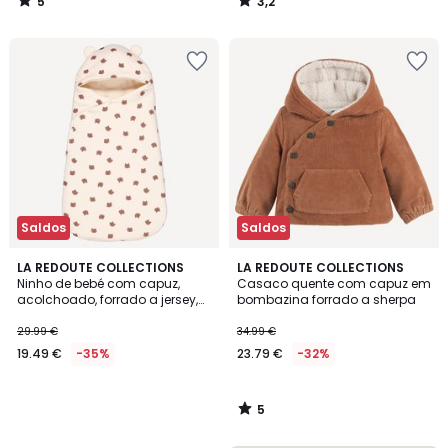
5
3,2
/
/
5
5
Saldos
Saldos
5
LA REDOUTE COLLECTIONS
LA REDOUTE COLLECTIONS
/
Ninho de bebé com capuz,
Casaco quente com capuz em
5
acolchoado, forrado a jersey,
bombazina forrado a sherpa
compatível com cadeira auto
29.99 €
34.99 €
19.49 €
-35%
23.79 €
-32%
5
/
5