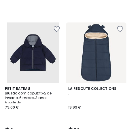
5
3,2
PETIT BATEAU
LA REDOUTE COLLECTIONS
/
/ 5
Blusão com capuz fixo, de
.
5
inverno, 6 meses‑3 anos
A partir de
79.00 €
19.99 €