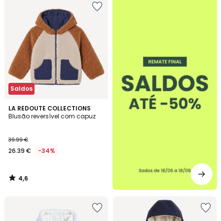
-50%
Saldos
4,6
LA REDOUTE COLLECTIONS
/ 5
Blusão reversível com capuz
39.99 €
26.39 €
-34%
4,6
/
5