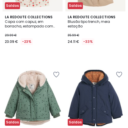
Saldos
Saldos
LA REDOUTE COLLECTIONS
LA REDOUTE COLLECTIONS
Capa com capuz, em
Blusão tipo trench, meia
borracha, estampado com
estação
flores
29.99 €
35.99 €
23.09 €
-23%
24.11 €
-33%
Saldos
Saldos