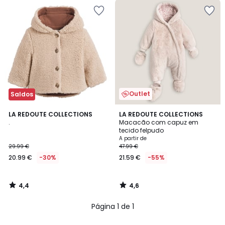
Outlet
Saldos
4,4
4,6
LA REDOUTE COLLECTIONS
LA REDOUTE COLLECTIONS
/ 5
/ 5
.
Macacão com capuz em
tecido felpudo
A partir de
29.99 €
47.99 €
20.99 €
-30%
21.59 €
-55%
4,4
4,6
/
/
5
5
Página 1 de 1