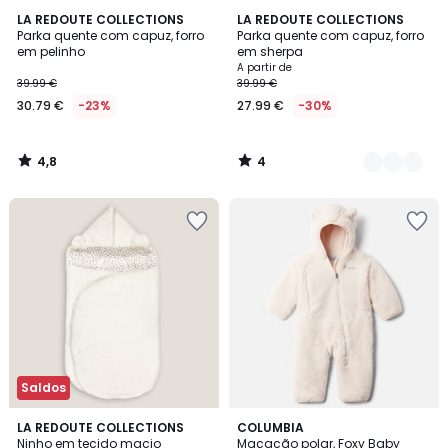
4,8
4
LA REDOUTE COLLECTIONS
2
LA REDOUTE COLLECTIONS
/ 5
/
Parka quente com capuz, forro
Parka quente com capuz, forro
Cores
5
em pelinho
em sherpa
A partir de
39.99 €
39.99 €
30.79 €
-23%
27.99 €
-30%
4,8
4
/
/
5
5
Saldos
4,7
LA REDOUTE COLLECTIONS
2
COLUMBIA
/ 5
Ninho em tecido macio
Macacão polar, Foxy Baby