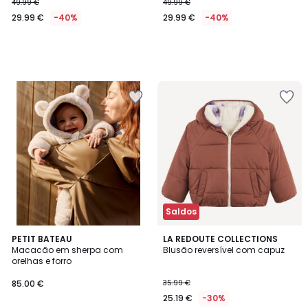
49.99 €
49.99 €
29.99 €
-40%
29.99 €
-40%
Saldos
PETIT BATEAU
LA REDOUTE COLLECTIONS
Macacão em sherpa com
Blusão reversível com capuz
orelhas e forro
85.00 €
35.99 €
25.19 €
-30%