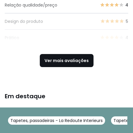
Relação qualidade/preço
4
Design do produto
5
Prático
4
Ver mais avaliações
Em destaque
Tapetes, passadeiras - La Redoute Interieurs
Tapetes d