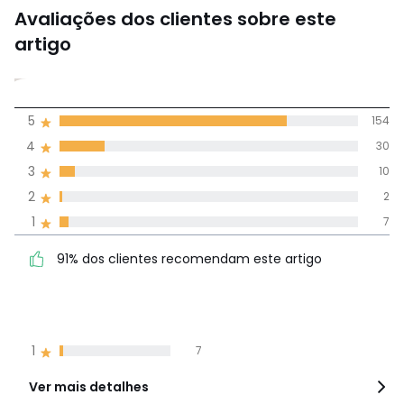
Avaliações dos clientes sobre este
artigo
4,6
5
154
(203)
média de
4
30
avaliações em
3
10
todos os idiomas
2
2
1
7
Avaliações 100% autênticas,
91% dos clientes
5
154
91% dos clientes recomendam este artigo
recomendam este artigo
4
30
3
10
2
2
1
7
Ver mais detalhes