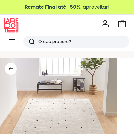
Remate Final até -50%,
aproveitar!
Ir
para
La
o
Redoute
Menu
Pesquisar
carri
Últimos
artigos
vistos