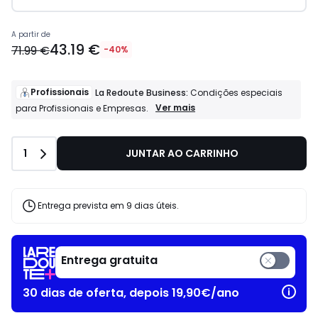
A partir de
43.19 €
71.99 €
-40%
Profissionais
La Redoute Business:
Condições especiais
Profissionais
Ver mais
para Profissionais e Empresas.
La
Redoute
Business:
Quantidade
1
JUNTAR AO CARRINHO
Condições
especiais
para
Profissionais
e
Entrega prevista em 9 dias úteis.
Empresas.
Entrega gratuita
30 dias de oferta, depois 19,90€/ano