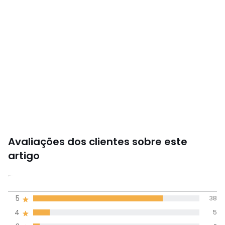
Avaliações dos clientes sobre este
artigo
4,6
5
38
(49)
média de
4
5
avaliações em