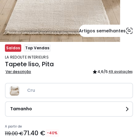
Artigos semelhantes
Saldos
Top Vendas
LA REDOUTE INTERIEURS
Tapete liso, Pita
Ver descrição
4,6
/5
49 avaliações
Cru
Tamanho
Preço
A partir de
71.40 €
a
119.00 €
-40%