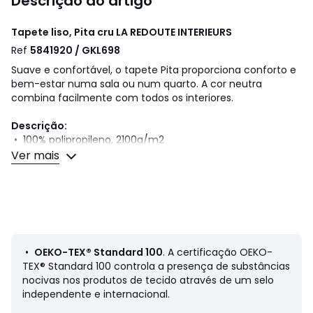
Descrição do artigo
Tapete liso, Pita cru
LA REDOUTE INTERIEURS
Ref
5841920 / GKL698
Suave e confortável, o tapete Pita proporciona conforto e
bem-estar numa sala ou num quarto. A cor neutra
combina facilmente com todos os interiores.
Descrição:
• 100% polipropileno, 2100g/m2
• Acabamento com franjas
Ver mais
Qualidade
• O polipropileno é uma matéria sintética com um aspeto
visual semelhante ao da lã.
Dimensões:
• Largura 120 x comprimento 170 cm
•
OEKO-TEX® Standard 100
. A certificação OEKO-
• Largura 160 x comprimento 230 cm
TEX® Standard 100 controla a presença de substâncias
• Largura 200 x comprimento 290 cm
nocivas nos produtos de tecido através de um selo
• Espessura: 5,5 cm
independente e internacional.