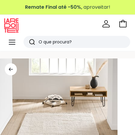
Remate Final até -50%,
aproveitar!
Ir
para
La
o
Redoute
Menu
Pesquisar
carri
Últimos
artigos
vistos