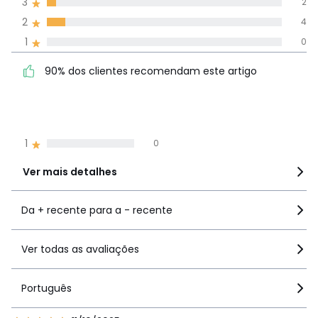
3
2
todos os idiomas
2
4
1
0
Avaliações 100% autênticas,
90% dos clientes
5
38
90% dos clientes recomendam este artigo
recomendam este artigo
4
5
3
2
2
4
1
0
Ver mais detalhes
Da + recente para a - recente
Ver todas as avaliações
Português