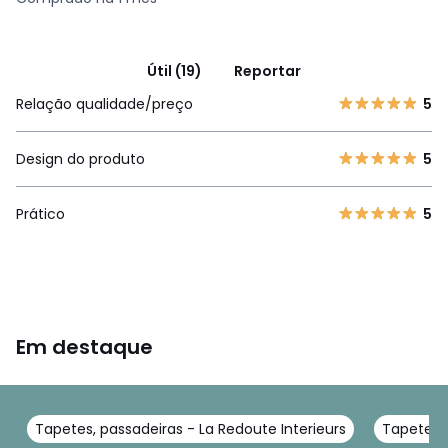
Útil (19)
Reportar
Relação qualidade/preço
5
Design do produto
5
Prático
5
Em destaque
Tapetes, passadeiras - La Redoute Interieurs
Tapetes d