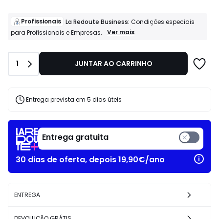
partir
de
71.40
Profissionais
La Redoute Business:
Condições especiais
€
Profissionais
Ver mais
para Profissionais e Empresas.
La
em
Redoute
vez
Business:
de
Quantidade
1
JUNTAR AO CARRINHO
Condições
119.00
especiais
€
para
40%
Profissionais
e
de
Entrega prevista em 5 dias úteis
Empresas.
desconto
aplicado.
Entrega gratuita
30 dias de oferta, depois 19,90€/ano
ENTREGA
DEVOLUÇÃO GRÁTIS