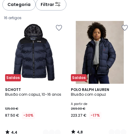
à
à
Categoria
Filtrar
gauche
droite
16 artigos
Saldos
Saldos
4,4
4,8
2
SCHOTT
2
POLO RALPH LAUREN
/ 5
/ 5
Blusão com capuz, 10-16 anos
Blusão com capuz
Cores
Cores
87.50
A partir de
125.00 €
269.00 €
€
87.50 €
-30%
223.27 €
-17%
em
vez
de
4,8
4,4