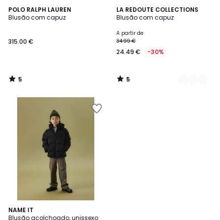
5
5
POLO RALPH LAUREN
2
LA REDOUTE COLLECTIONS
/
/
Blusão com capuz
Blusão com capuz
Cores
5
5
A partir de
315.00 €
34.99 €
24.49 €
-30%
5
5
/
/
5
5
NAME IT
Blusão acolchoado, unissexo