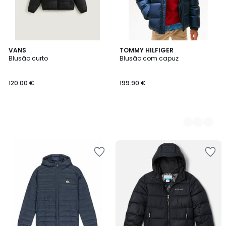
VANS
2
TOMMY HILFIGER
Blusão curto
Blusão com capuz
Cores
120.00 €
199.90 €