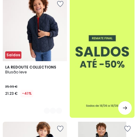
-50%
Saldos
2
LA REDOUTE COLLECTIONS
Blusão leve
Cores
35.99 €
21.23 €
-41%