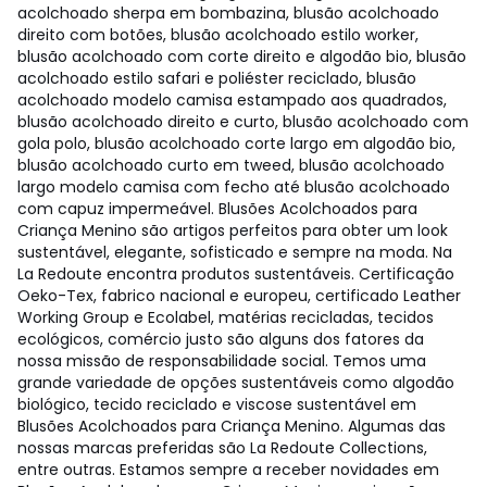
acolchoado sherpa em bombazina, blusão acolchoado
direito com botões, blusão acolchoado estilo worker,
blusão acolchoado com corte direito e algodão bio, blusão
acolchoado estilo safari e poliéster reciclado, blusão
acolchoado modelo camisa estampado aos quadrados,
blusão acolchoado direito e curto, blusão acolchoado com
gola polo, blusão acolchoado corte largo em algodão bio,
blusão acolchoado curto em tweed, blusão acolchoado
largo modelo camisa com fecho até blusão acolchoado
com capuz impermeável. Blusões Acolchoados para
Criança Menino são artigos perfeitos para obter um look
sustentável, elegante, sofisticado e sempre na moda. Na
La Redoute encontra produtos sustentáveis. Certificação
Oeko-Tex, fabrico nacional e europeu, certificado Leather
Working Group e Ecolabel, matérias recicladas, tecidos
ecológicos, comércio justo são alguns dos fatores da
nossa missão de responsabilidade social. Temos uma
grande variedade de opções sustentáveis como algodão
biológico, tecido reciclado e viscose sustentável em
Blusões Acolchoados para Criança Menino. Algumas das
nossas marcas preferidas são La Redoute Collections,
entre outras. Estamos sempre a receber novidades em