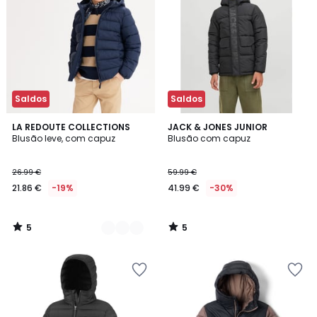
Saldos
Saldos
5
5
2
LA REDOUTE COLLECTIONS
JACK & JONES JUNIOR
/
/
Blusão leve, com capuz
Blusão com capuz
Cores
5
5
26.99 €
59.99 €
21.86 €
-19%
41.99 €
-30%
5
5
/
/
5
5