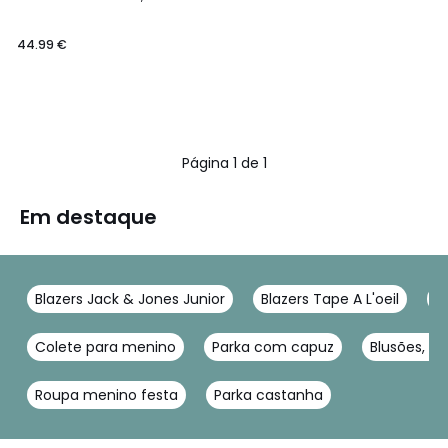
44.99 €
Página 1 de 1
Em destaque
Blazers Jack & Jones Junior
Blazers Tape A L'oeil
B
Colete para menino
Parka com capuz
Blusões, c
Roupa menino festa
Parka castanha