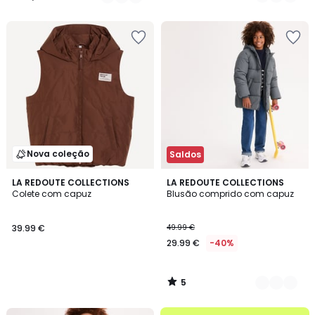
125.00
/
/
5
5
€
30%
de
desconto
aplicado.
Nova coleção
Saldos
5
LA REDOUTE COLLECTIONS
2
LA REDOUTE COLLECTIONS
/
Colete com capuz
Blusão comprido com capuz
Cores
5
39.99 €
49.99 €
29.99 €
-40%
5
/
5
até