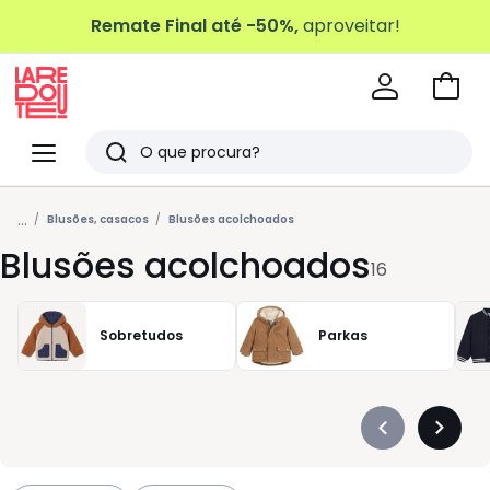
Remate Final até -50%,
aproveitar!
Ir
para
La
o
Redoute
Menu
Pesquisar
carri
Últimos
...
artigos
Blusões, casacos
Blusões acolchoados
Blusões acolchoados
vistos
16
Sobretudos
Parkas
Précédent
Suivan
-
-
défiler
défiler