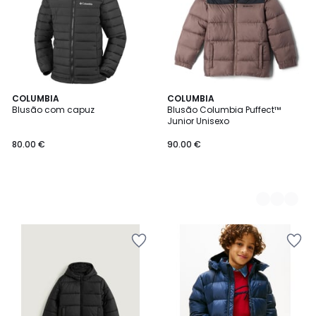
COLUMBIA
3
COLUMBIA
Blusão com capuz
Blusão Columbia Puffect™
Cores
Junior Unisexo
80.00 €
90.00 €