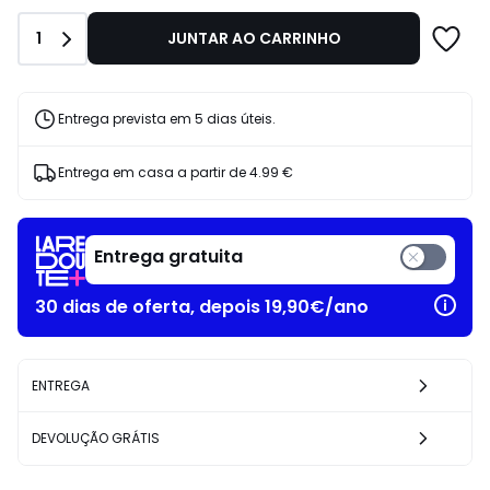
vez
de
Quantidade
1
JUNTAR AO CARRINHO
18.99
€
42%
de
Entrega prevista em 5 dias úteis.
desconto
aplicado.
Entrega em casa a partir de
4.99 €
Entrega gratuita
30 dias de oferta, depois 19,90€/ano
ENTREGA
DEVOLUÇÃO GRÁTIS