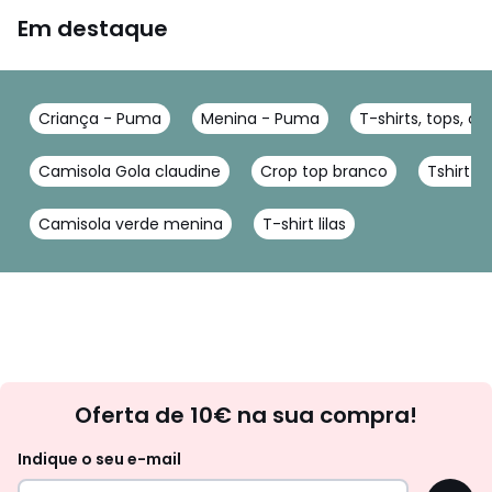
Em destaque
Criança - Puma
Menina - Puma
T-shirts, tops, c
Camisola Gola claudine
Crop top branco
Tshirt c
Camisola verde menina
T-shirt lilas
Newsletter
Oferta de 10€ na sua compra!
Indique o seu e-mail
OK