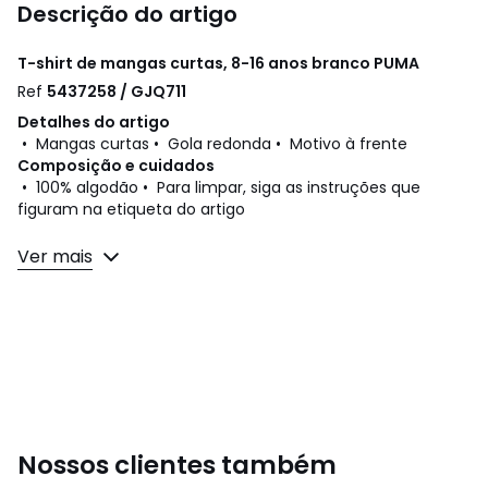
Descrição do artigo
T-shirt de mangas curtas, 8-16 anos branco
PUMA
Ref
5437258 / GJQ711
Detalhes do artigo
• Mangas curtas • Gola redonda • Motivo à frente
Composição e cuidados
• 100% algodão • Para limpar, siga as instruções que
figuram na etiqueta do artigo
Cores
Branco
Ver mais
Tamanhos
8 anos (128 cm)
Nossos clientes também