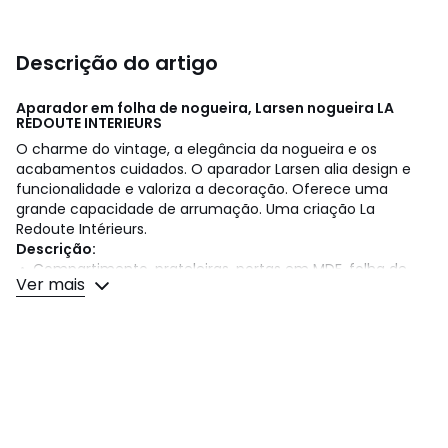
Descrição do artigo
Aparador em folha de nogueira, Larsen nogueira
LA
REDOUTE INTERIEURS
O charme do vintage, a elegância da nogueira e os
acabamentos cuidados. O aparador Larsen alia design e
funcionalidade e valoriza a decoração. Oferece uma
grande capacidade de arrumação. Uma criação La
Redoute Intérieurs.
Descrição:
• Compartimento, prateleiras, portas em MDF, folha de
Ver mais
nogueira
• Pés e puxadores em nogueira maciça
• Acabamento com verniz nitrocelulósico
• 3 gavetas sobre corrediças em madeira, 3 portas,
dobradiças com fecho suave, 3 prateleiras amovíveis e
ajustáveis, 6 nichos.
Dimensões: