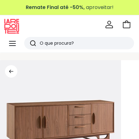
Remate Final até -50%,
aproveitar!
Ir
para
La
o
Redoute
Menu
Pesquisar
carri
Últimos
artigos
vistos