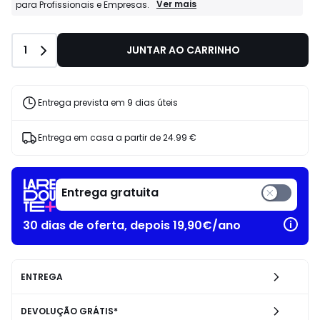
Profissionais
Ver mais
para Profissionais e Empresas.
La
Redoute
Business:
Quantidade
1
JUNTAR AO CARRINHO
Condições
especiais
para
Profissionais
e
Entrega prevista em 9 dias úteis
Empresas.
Entrega em casa a partir de
24.99 €
Entrega gratuita
30 dias de oferta, depois 19,90€/ano
ENTREGA
DEVOLUÇÃO GRÁTIS*