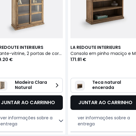
 REDOUTE INTERIEURS
LA REDOUTE INTERIEURS
Estante-vitrine, 2 portas de correr, Lunja
Consol
9.20 €
171.81 €
Madeira Clara 
Teca natural 
Natural
encerada
JUNTAR AO CARRINHO
JUNTAR AO CARRINHO
ver informações sobre a
ver informações sobre a
entrega
entrega