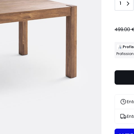
Quant
1
499.00 
Profis
Profissio
Ent
Ent