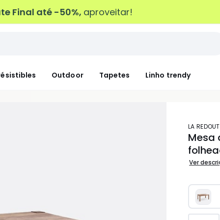
e Final até -50%,
aproveitar!
résistibles
Outdoor
Tapetes
Linho trendy
LA REDOUT
Mesa d
folhea
Ver descr