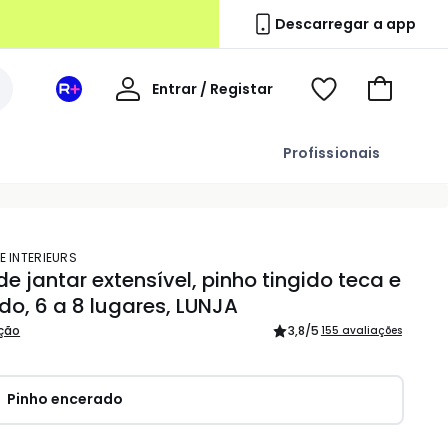
Descarregar a app
A
Entrar / Registar
Espaço
Voir
Ir
minha
La
ma
para
conta
Redoute
wishlist
o
Profissionais
+
carrinho
E INTERIEURS
e jantar extensível, pinho tingido teca e
do, 6 a 8 lugares, LUNJA
ição
3,8
/5
155 avaliações
Pinho encerado