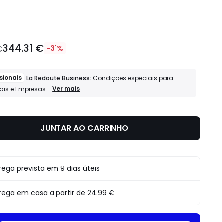
idade
344.31 €
€
-31%
sionais
La Redoute Business:
Condições especiais para
Profissionais
Ver mais
nais e Empresas.
La
Redoute
Business:
Condições
JUNTAR AO CARRINHO
especiais
para
Profissionais
e
Empresas.
rega prevista em 9 dias úteis
rega em casa a partir de
24.99 €