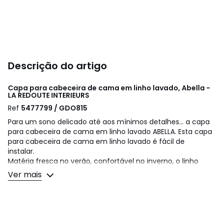
Descrição do artigo
Capa para cabeceira de cama em linho lavado, Abella -
LA REDOUTE INTERIEURS
Ref
5477799 / GDO815
Para um sono delicado até aos mínimos detalhes... a capa
para cabeceira de cama em linho lavado ABELLA. Esta capa
para cabeceira de cama em linho lavado é fácil de
instalar.
Matéria fresca no verão, confortável no inverno, o linho
lavado fica mais bonito ao longo do tempo e mais suave
Ver mais
ao longo das lavagens. Ligeiramente enrugado, não é
necessário passar a ferro.
Descrição:
• 100% linho