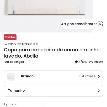
Artigos semelhantes
Saldos
LA REDOUTE INTERIEURS
Capa para cabeceira de cama em linho
lavado, Abella
Ver descrição
4
/5
57 avaliações
Branco
+
4
Cores
Tamanho
Preço
A partir de