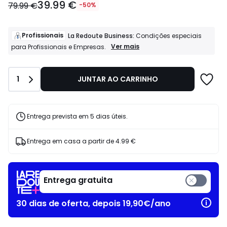
39.99 €
a
79.99 €
-50%
partir
de
39.99
Profissionais
La Redoute Business:
Condições especiais
€
Profissionais
Ver mais
para Profissionais e Empresas.
La
em
Redoute
vez
Business:
de
Quantidade
1
JUNTAR AO CARRINHO
Condições
79.99
especiais
€
para
50%
Profissionais
e
de
Entrega prevista em 5 dias úteis.
Empresas.
desconto
aplicado.
Entrega em casa a partir de
4.99 €
Entrega gratuita
30 dias de oferta, depois 19,90€/ano