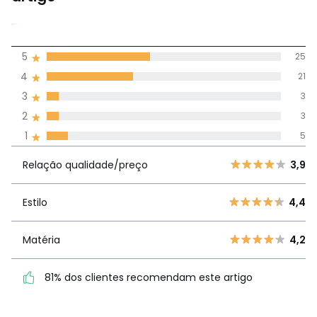
4
5
25
(57)
média de
4
21
avaliações em
3
3
todos os idiomas
2
3
1
5
Avaliações 100% autênticas,
Relação
5
25
3,9
Relação qualidade/preço
3,9
qualidade/preço
4
21
3
3
Estilo
4,4
Estilo
4,4
2
3
1
5
Matéria
4,2
Matéria
4,2
81% dos clientes
81% dos clientes recomendam este artigo
recomendam este artigo