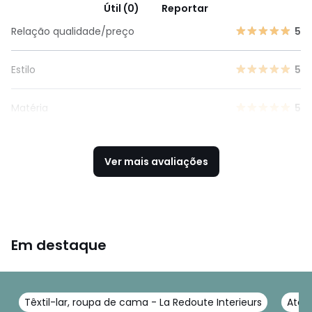
Útil (0)
Reportar
Relação qualidade/preço
5
Estilo
5
Matéria
5
Ver mais avaliações
Em destaque
Têxtil-lar, roupa de cama - La Redoute Interieurs
Atoal