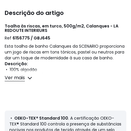
Descrição do artigo
Toalha às riscas, em turco, 500g/m2, Calanques - LA
REDOUTE INTERIEURS
Ref
6156775 / GBJ645
Esta toalha de banho Calanques da SCENARIO proporciona
um jogo de riscas em tons tónicos, pastel ou neutros para
dar um toque de modernidade à sua casa de banho.
Descrição:
• 100% algodão
• Em turco 500 g/m2
Ver mais
Cuidados
• Temperatura de lavagem a 60°
• Ao lavar a roupa a 40° em vez de 60°, reduz o consumo
de energia
• Secar na máquina com temperatura média
•
OEKO-TEX® Standard 100
. A certificação OEKO-
Dimensões:
TEX® Standard 100 controla a presença de substâncias
• 50 x 100 cm
nocivas nos produtos de tecido através de um selo