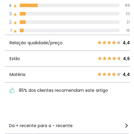
média de
4
68
avaliações em
3
22
todos os idiomas
2
21
1
16
Avaliações 100% autênticas,
Relação
5
249
4,
Relação qualidade/preço
4,4
qualidade/preço
4
68
3
22
Estilo
4,6
Estilo
4,6
2
21
1
16
Matéria
4,4
Matéria
4,4
85% dos clientes
85% dos clientes recomendam este artigo
recomendam este artigo
Ver mais detalhes
Da + recente para a - recente