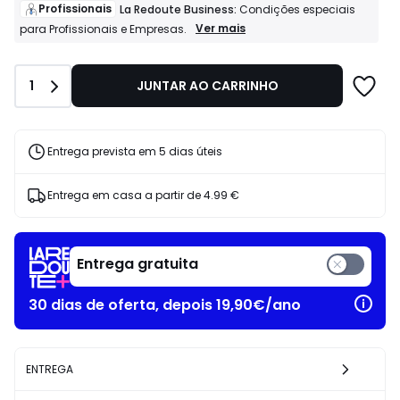
de
Profissionais
La Redoute Business:
Condições especiais
11.99
Profissionais
Ver mais
para Profissionais e Empresas.
La
€
Redoute
50%
Business:
de
Quantidade
1
JUNTAR AO CARRINHO
Condições
desconto
especiais
aplicado.
para
Profissionais
e
Entrega prevista em 5 dias úteis
Empresas.
Entrega em casa a partir de
4.99 €
Entrega gratuita
30 dias de oferta, depois 19,90€/ano
ENTREGA