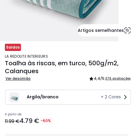
Artigos semelhantes
Saldos
LA REDOUTE INTERIEURS
Toalha às riscas, em turco, 500g/m2,
Calanques
Ver descrição
4,4
/5
376 avaliações
Argila/branco
+
2
Cores
5.99
A partir de
4.79 €
€
11.99 €
-60%
em
vez