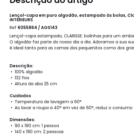
Descrição do artigo
Lençol-capa em puro algodão, estampado às bolas, Cla
INTERIEURS
Ref
6055864 / AGS143
Lençol-capa estampado, CLARISSE: bolinhas para um ambie
O algodão faz parte do nosso dia a dia. Adoramos a sua sua
é ideal tanto para as camas dos pequenitos como dos gra
Descrição:
• 100% algodão
• 132 fios
• Altura da aba 25 cm
Cuidados
• Temperatura de lavagem a 60°
• Ao lavar a roupa a 40° em vez de 60°, reduz o consumo 
Dimensões:
• 90 x 190 cm: 1 pessoa
• 140 x 190 cm: 2 pessoas