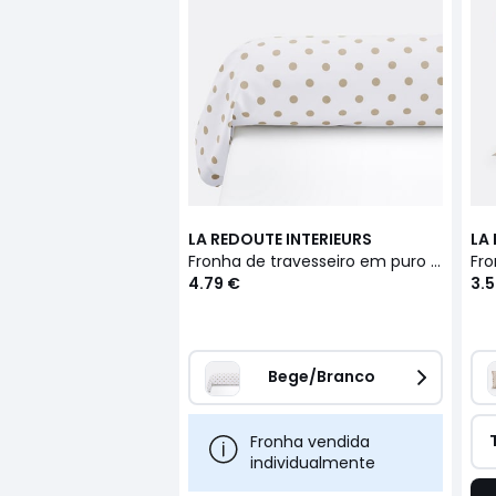
LA REDOUTE INTERIEURS
LA
Fronha de travesseiro em puro algodão, estampado às bolas, Clarisse
4.79 €
3.5
Bege/Branco
Fronha vendida
individualmente