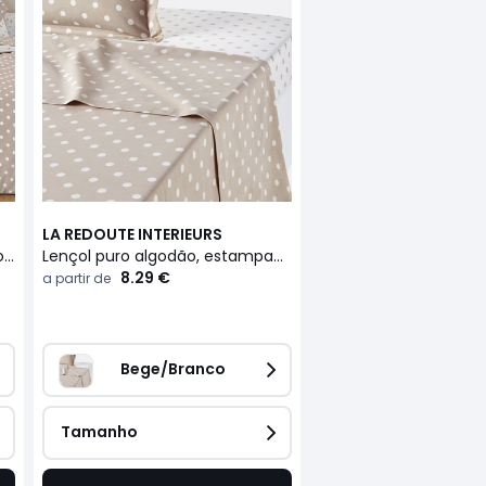
LA REDOUTE INTERIEURS
Capa de edredon puro algodão estampado às bolas, Clarisse
Lençol puro algodão, estampado às bolas, Clarisse
8.29 €
a partir de
Bege/Branco
Tamanho