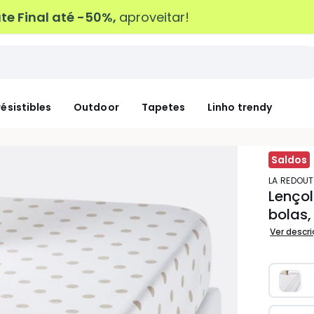
e Final até -50%,
aproveitar!
résistibles
Outdoor
Tapetes
Linho trendy
Saldos
LA REDOUT
Lenço
bolas,
Ver descr