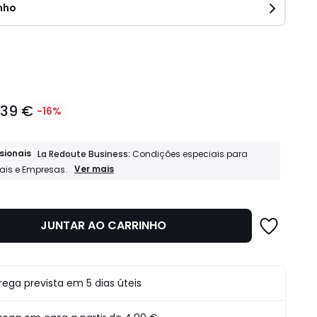
nho
idade
.39 €
-16%
sionais
La Redoute Business:
Condições especiais para
Profissionais
Ver mais
nais e Empresas.
La
Redoute
Business:
Condições
JUNTAR AO CARRINHO
especiais
para
Profissionais
e
Empresas.
o
rega prevista em 5 dias úteis