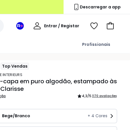
Descarregar a app
A
Entrar / Registar
Espaço
Voir
Ir
minha
La
ma
para
conta
Redoute
wishlist
o
Profissionais
+
carrinho
Top Vendas
E INTERIEURS
l-capa em puro algodão, estampado às
 Clarisse
ição
4,3
/5
1170 avaliações
Bege/Branco
+
4
Cores