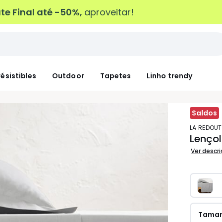
e Final até -50%,
aproveitar!
résistibles
Outdoor
Tapetes
Linho trendy
Saldos
LA REDOUT
Lençol
Ver descr
Tama