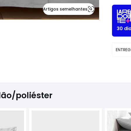
Artigos semelhantes
30 di
ENTREG
ão/poliéster