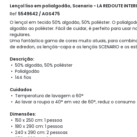
Lençol liso em polialgodão, Scenario - LA REDOUTE INTER
Ref
5549642 / AGS475
O lençol em tecido 50% algodão, 50% poliéster. O polialgod
algodão ao poliéster. Fácil de cuidar, é perfeito para usar n
regulares.
Uma fantástica gama de cores muito atuais, para combina
de edredon, os lençóis-capa e os lençóis SCENARIO e os e
Descrição:
• 50% algodão, 50% poliéster
• Polialgodão
• 144 fios
Cuidados
• Temperatura de lavagem a 60°
• Ao lavar a roupa a 40° em vez de 60°, reduz o consumo 
Dimensões:
• 150 x 250 cm: 1 pessoa
• 180 x 290 cm: 1 pessoa
• 240 x 290 cm: 2 pessoas