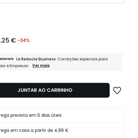
idade
.25 €
-34%
sionais
La Redoute Business:
Condições especiais para
Profissionais
Ver mais
nais e Empresas.
La
Redoute
Business:
Condições
JUNTAR AO CARRINHO
especiais
para
Profissionais
e
Empresas.
o
rega prevista em 5 dias úteis
rega em casa a partir de
4.99 €