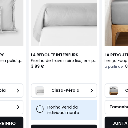
URS
LA REDOUTE INTERIEURS
LA REDOUTE
Fronha de almofada em polialgodão, com folho, Scenario
Fronha de travesseiro lisa, em polialgodão, Scenario
3.99 €
8
a partir de
ola
Cinza-Pérola
C
Tamanh
Fronha vendida
individualmente
RRINHO
JUNTA