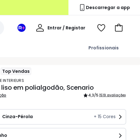
Descarregar a app
A
Entrar / Registar
Espaço
Voir
Ir
minha
La
ma
para
conta
Redoute
wishlist
o
Profissionais
+
carrinho
Top Vendas
E INTERIEURS
 liso em polialgodão, Scenario
ição
4,3
/5
1519 avaliações
Cinza-Pérola
+
15
Cores
nho