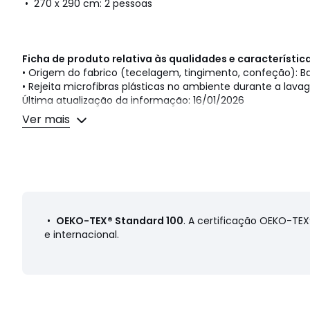
• 270 x 290 cm: 2 pessoas
Ficha de produto relativa às qualidades e característi
• Origem do fabrico (tecelagem, tingimento, confeção): 
• Rejeita microfibras plásticas no ambiente durante a lava
Última atualização da informação: 16/01/2026
Ver mais
Cores
Cinza-Pérola, Bege-Pedra, Branco, Antracite, Az
floresta, Azul-prússia, Marinho, Azul Ácido, Cappuccino,
Bege, Papaia, Rosa nacarado
Tamanhos
150 x 250 cm (Cama 80 cm), 180 x 290 cm (C
(Cama 140/160 cm), 270 x 290 cm (Cama 160/180 cm)
•
OEKO-TEX® Standard 100
. A certificação OEKO-TE
e internacional.