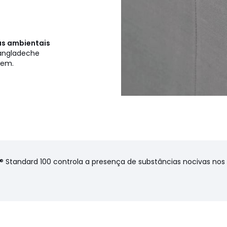
cas ambientais
Bangladeche
gem.
ul-argila, Carbono, Verde-
 Azul-Pastel, Verde claro,
ama 90 cm), 240 x 290 cm
X® Standard 100 controla a presença de substâncias nocivas no