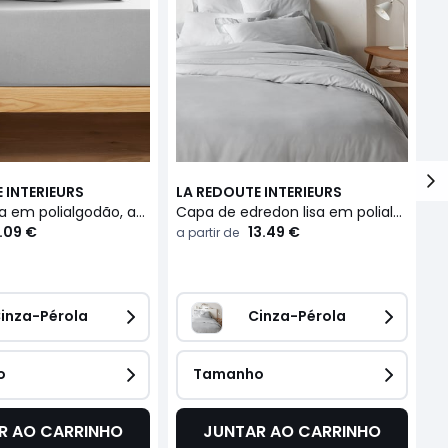
 INTERIEURS
LA REDOUTE INTERIEURS
L
Lençol-capa em polialgodão, aba de 32 cm, Scenario
Capa de edredon lisa em polialgodão, Scenario
.09 €
13.49 €
a partir de
a 
inza-Pérola
Cinza-Pérola
o
Tamanho
R AO CARRINHO
JUNTAR AO CARRINHO