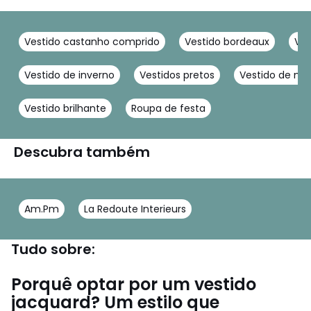
Vestido castanho comprido
Vestido bordeaux
Ves
Vestido de inverno
Vestidos pretos
Vestido de ma
Vestido brilhante
Roupa de festa
Descubra também
Am.Pm
La Redoute Interieurs
Tudo sobre:
Porquê optar por um vestido
jacquard? Um estilo que