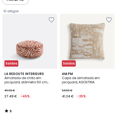
gauche
droite
10 artigos
Saldos
Saldos
5
LA REDOUTE INTERIEURS
AM.PM
/
Almofada de chão em
Capa de almofada em
5
jacquard, diâmetro 50 cm,
jacquard, AGOSTINA
27.49
LEAN
49.99 €
54.99 €
€
27.49 €
-45%
41.24 €
-25%
em
vez
de
5
49.99
/