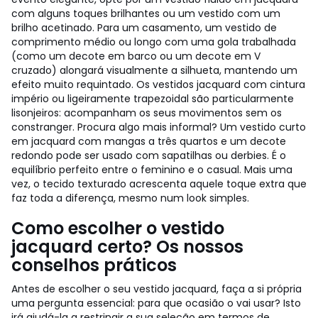
com alguns toques brilhantes ou um vestido com um
brilho acetinado. Para um casamento, um vestido de
comprimento médio ou longo com uma gola trabalhada
(como um decote em barco ou um decote em V
cruzado) alongará visualmente a silhueta, mantendo um
efeito muito requintado. Os vestidos jacquard com cintura
império ou ligeiramente trapezoidal são particularmente
lisonjeiros: acompanham os seus movimentos sem os
constranger. Procura algo mais informal? Um vestido curto
em jacquard com mangas a três quartos e um decote
redondo pode ser usado com sapatilhas ou derbies. É o
equilíbrio perfeito entre o feminino e o casual. Mais uma
vez, o tecido texturado acrescenta aquele toque extra que
faz toda a diferença, mesmo num look simples.
Como escolher o vestido
jacquard certo? Os nossos
conselhos práticos
Antes de escolher o seu vestido jacquard, faça a si própria
uma pergunta essencial: para que ocasião o vai usar? Isto
irá ajudá-la a restringir a sua seleção em termos de