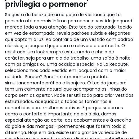
privilegia o pormenor
Se gosta da beleza de uma peça de vestuário que foi
pensada até ao mais ínfimo pormenor, o vestido jacquard
merece toda a sua atenção. Este tecido texturado, tecido
em vez de estampado, revela padrões subtis e elegantes
que captam a luz. Ao contrário de um vestido com padrão
clássico, o jacquard joga com o relevo e o contraste. O
resultado: um look sempre estruturado e cheio de
carácter, seja para um dia de trabalho, uma saída à noite
com os amigos ou uma ocasião especial. Na La Redoute,
seleccionamos cada vestido em jacquard com o maior
cuidado. Porquê? Para lhe oferecer um produto
simultaneamente prático e lisonjeiro. O tecido jacquard
tem um caimento natural que acompanha as linhas do
corpo sem as apertar. Pode ser utilizado para criar vestidos
estruturados, adequados a todos os tamanhos e
concebidos para mulheres activas. E porque sabemos
como o conforto é importante no dia a dia, damos
especial atenção ao corte, aos acabamentos e à escolha
da gola e das mangas - pormenores que fazem toda a
diferença. Hoje em dia, existe uma grande variedade de
vestidos em jacquard: trapézio, direito, wrap... cabe-lhe a si