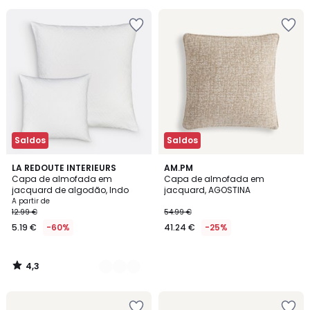
5
€
45%
de
desconto
aplicado.
Saldos
Saldos
4,3
4
LA REDOUTE INTERIEURS
AM.PM
/ 5
Capa de almofada em
Capa de almofada em
Cores
jacquard de algodão, Indo
jacquard, AGOSTINA
A partir de
12.99 €
54.99 €
5.19 €
-60%
41.24 €
-25%
4,3
/
5