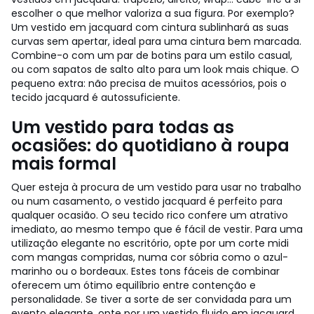
escolher o que melhor valoriza a sua figura. Por exemplo?
Um vestido em jacquard com cintura sublinhará as suas
curvas sem apertar, ideal para uma cintura bem marcada.
Combine-o com um par de botins para um estilo casual,
ou com sapatos de salto alto para um look mais chique. O
pequeno extra: não precisa de muitos acessórios, pois o
tecido jacquard é autossuficiente.
Um vestido para todas as
ocasiões: do quotidiano à roupa
mais formal
Quer esteja à procura de um vestido para usar no trabalho
ou num casamento, o vestido jacquard é perfeito para
qualquer ocasião. O seu tecido rico confere um atrativo
imediato, ao mesmo tempo que é fácil de vestir. Para uma
utilização elegante no escritório, opte por um corte midi
com mangas compridas, numa cor sóbria como o azul-
marinho ou o bordeaux. Estes tons fáceis de combinar
oferecem um ótimo equilíbrio entre contenção e
personalidade. Se tiver a sorte de ser convidada para um
evento elegante, opte por um vestido fluido em jacquard