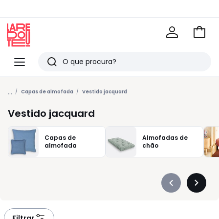
Ir
para
La
o
Redoute
Menu
Pesquisar
carri
Últimos
...
artigos
Capas de almofada
Vestido jacquard
vistos
Vestido jacquard
Capas de
Almofadas de
almofada
chão
Précédent
Suivan
-
-
défiler
défiler
à
à
Filtrar