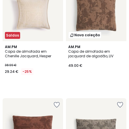
Nova coleção
Saldos
AM.PM
AM.PM
Capa de almofada em
Capa de almofada em
Chenille Jacquard, Hesper
jacquard de algodão, LIV
38.99 €
49.00 €
29.24 €
-25%