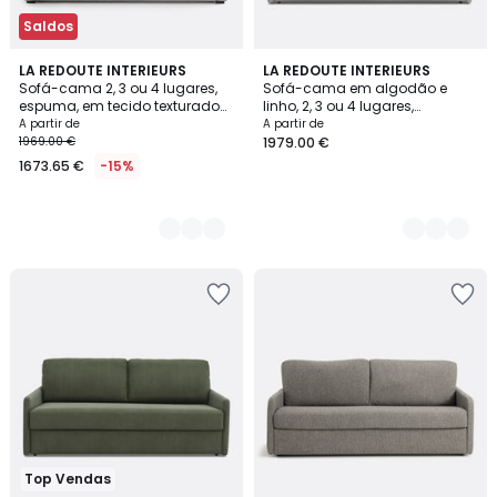
Saldos
3
LA REDOUTE INTERIEURS
3
LA REDOUTE INTERIEURS
Sofá-cama 2, 3 ou 4 lugares,
Sofá-cama em algodão e
Cores
Cores
espuma, em tecido texturado
linho, 2, 3 ou 4 lugares,
mesclado, TIMOR
Comforto Bultex®, Marta
A partir de
A partir de
1969.00 €
1979.00 €
1673.65 €
-15%
Top Vendas