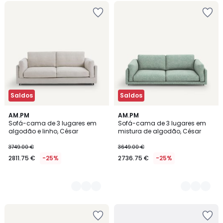
Saldos
Saldos
3
AM.PM
2
AM.PM
Sofá-cama de 3 lugares em
Sofá-cama de 3 lugares em
Cores
Cores
algodão e linho, César
mistura de algodão, César
3749.00 €
3649.00 €
2811.75 €
-25%
2736.75 €
-25%