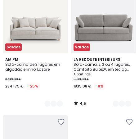
Saldos
Saldos
4,5
3
AM.PM
3
LA REDOUTE INTERIEURS
/ 5
Sofá-cama de 3 lugares em
Sofá-cama, 2, 3 ou 4 lugares,
Cores
Cores
algodão e linho, Lazare
Comforto Bultex®, em tecido
mesclado texturado, TIMOR
A partir de
3789.00 €
1999.00 €
2841.75 €
-25%
1839.08 €
-8%
4,5
/
5