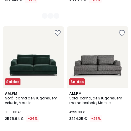
Saldos
Saldos
17
AM.PM
3
AM.PM
Sofá-cama de 3 lugares, em
Sofá-cama, de 3 lugares, em
Cores
Cores
veludo, Marsile
malha borboto, Marsile
3389.00 €
4299.00 €
2575.64 €
-24%
3224.25 €
-25%