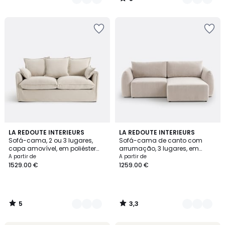
/
5
5
3,3
9
LA REDOUTE INTERIEURS
5
LA REDOUTE INTERIEURS
/
/ 5
Sofá-cama, 2 ou 3 lugares,
Sofá-cama de canto com
Cores
Cores
5
capa amovível, em poliéster
arrumação, 3 lugares, em
mesclado, ODNA
veludo canelado, EDITH
A partir de
A partir de
1529.00 €
1259.00 €
5
3,3
/
/
5
5