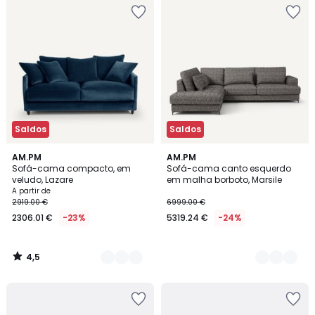
Saldos
Saldos
4,5
16
AM.PM
3
AM.PM
/ 5
Sofá-cama compacto, em
Sofá-cama canto esquerdo
Cores
Cores
veludo, Lazare
em malha borboto, Marsile
A partir de
2919.00 €
6999.00 €
2306.01 €
-23%
5319.24 €
-24%
4,5
/
5