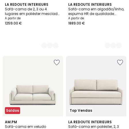
5
LA REDOUTE INTERIEURS
3
LA REDOUTE INTERIEURS
Sofá-cama de 2, 3 ou 4
Sofá-cama em algodão/linho,
Cores
Cores
lugares em poliéster mesclado,
espuma HR de qualidade
YDE
superior, Cecilia
A partir de
A partir de
1259.00 €
1889.00 €
Saldos
Top Vendas
8
AM.PM
3
LA REDOUTE INTERIEURS
Sofá-cama em veludo
Sofá-cama em poliéster, 2, 3
Cores
Cores