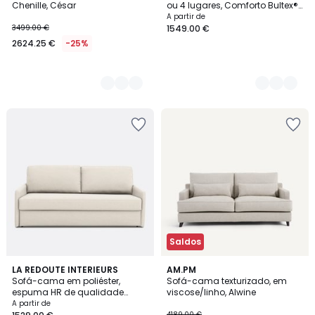
Chenille, César
ou 4 lugares, Comforto Bultex®,
Marta
A partir de
3499.00 €
1549.00 €
2624.25 €
-25%
Saldos
3
LA REDOUTE INTERIEURS
AM.PM
Sofá-cama em poliéster,
Sofá-cama texturizado, em
Cores
espuma HR de qualidade
viscose/linho, Alwine
superior, Marta
A partir de
4189.00 €