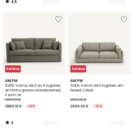
4,5
/
5
Saldos
Saldos
3
2
AM.PM
3
AM.PM
/
Sofá-cama, de 3 ou 4 lugares,
Sofá-cama de 3 lugares, em
Cores
Cores
5
em linho grosso stonewashed,
tweed, César
Camille
A partir de
3499.00 €
3599.00 €
2869.18 €
-18%
2699.25 €
-25%
3
/
5