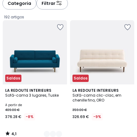
à
à
Categoria
Filtrar
gauche
droite
192 artigos
Saldos
Saldos
4,1
3
LA REDOUTE INTERIEURS
LA REDOUTE INTERIEURS
/ 5
Sofá-cama 3 lugares, Tuske
Sofá-cama clic-clac, em
Cores
chenille fino, ORO
Preço
A partir de
409.00 €
359.00 €
a
376.28 €
-8%
326.69 €
-9%
partir
de
376.28
4,1
€
/