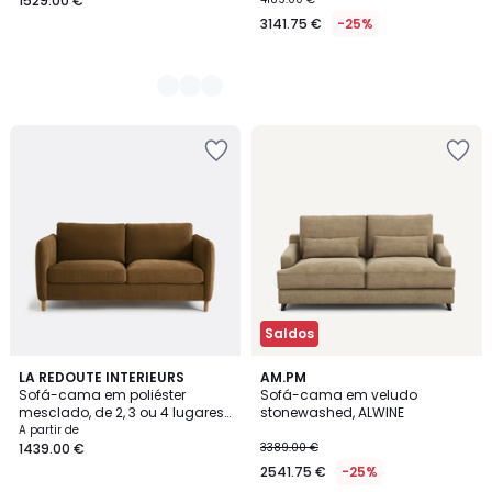
1529.00 €
3141.75 €
-25%
Saldos
4
LA REDOUTE INTERIEURS
3
AM.PM
Sofá-cama em poliéster
Sofá-cama em veludo
Cores
Cores
mesclado, de 2, 3 ou 4 lugares
stonewashed, ALWINE
Loméo
A partir de
1439.00 €
3389.00 €
2541.75 €
-25%