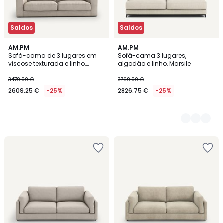
Saldos
Saldos
AM.PM
3
AM.PM
Sofá-cama de 3 lugares em
Sofá-cama 3 lugares,
Cores
viscose texturada e linho,
algodão e linho, Marsile
SKANDER
3479.00 €
3769.00 €
2609.25 €
-25%
2826.75 €
-25%