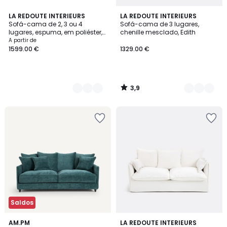
3,9
3
LA REDOUTE INTERIEURS
4
LA REDOUTE INTERIEURS
/ 5
Sofá-cama de 2, 3 ou 4
Sofá-cama de 3 lugares,
Cores
Cores
lugares, espuma, em poliéster,
chenille mesclado, Edith
TIMOR
A partir de
1599.00 €
1329.00 €
3,9
/
5
Saldos
3,7
3
AM.PM
2
LA REDOUTE INTERIEURS