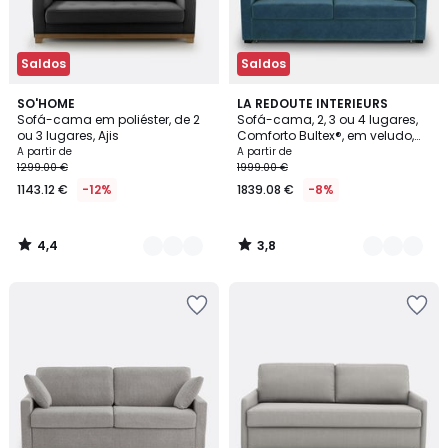
Saldos
Saldos
4,4
3,8
3
SO'HOME
7
LA REDOUTE INTERIEURS
/ 5
/ 5
Sofá-cama em poliéster, de 2
Sofá-cama, 2, 3 ou 4 lugares,
Cores
Cores
ou 3 lugares, Ajis
Comforto Bultex®, em veludo,
TIMOR
A partir de
A partir de
1299.00 €
1999.00 €
1143.12 €
-12%
1839.08 €
-8%
4,4
3,8
/
/
5
5