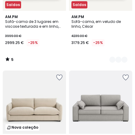
Saldos
Saldos
5
AM.PM
5
AM.PM
/
Sofá-cama de 3 lugares em
Sofá-cama, em veludo de
Cores
5
viscose texturada e em linho,
linho, César
César
3999.00 €
4239.00 €
2999.25 €
-25%
3179.25 €
-25%
5
/
5
Nova coleção