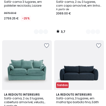
/ 5
Sofá-cama 3 lugares, em
Sofá-cama, 2 ou 3 lugares,
Cores
Cores
poliéster reciclado, Lazare
com capa amovível, em linho
grosso, ODNA
A partir de
3679.00 €
2069.00 €
2759.25 €
-25%
3,7
/
5
Saldos
3
LA REDOUTE INTERIEURS
3
LA REDOUTE INTERIEURS
Sofá-cama, 2 ou 3 lugares,
Sofá-cama, 3 lugares, em
Cores
Cores
cobertura amovível, veludo,
malha tipo borboto fina, Edith
ODNA
A partir de