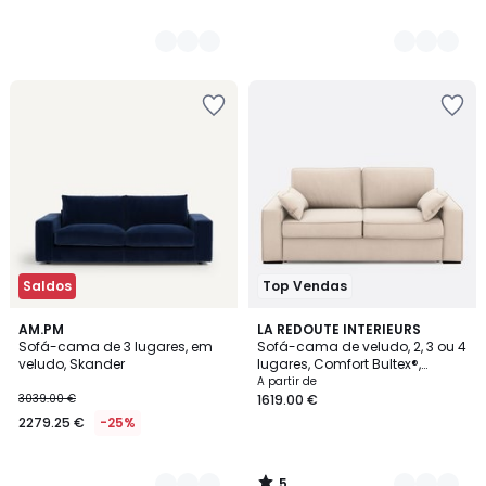
Saldos
Top Vendas
5
15
AM.PM
5
LA REDOUTE INTERIEURS
/
Sofá-cama de 3 lugares, em
Sofá-cama de veludo, 2, 3 ou 4
Cores
Cores
5
veludo, Skander
lugares, Comfort Bultex®,
Cecilia
A partir de
3039.00 €
1619.00 €
2279.25 €
-25%
5