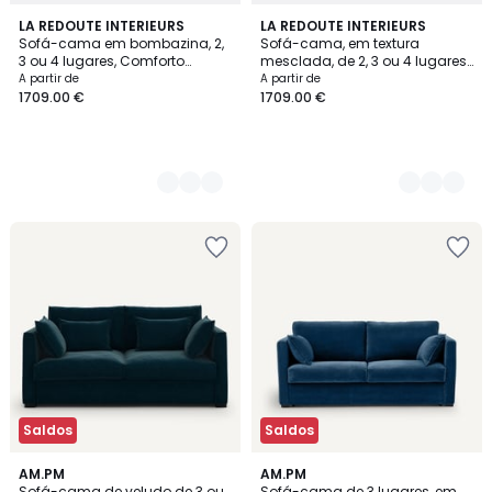
5
LA REDOUTE INTERIEURS
3
LA REDOUTE INTERIEURS
Sofá-cama em bombazina, 2,
Sofá-cama, em textura
Cores
Cores
3 ou 4 lugares, Comforto
mesclada, de 2, 3 ou 4 lugares,
Bultex®, Marta
Comforto Bultex®, Marta
A partir de
A partir de
1709.00 €
1709.00 €
Saldos
Saldos
3,7
4,5
3
AM.PM
4
AM.PM
/ 5
/ 5
Sofá-cama de veludo de 3 ou
Sofá-cama de 3 lugares, em