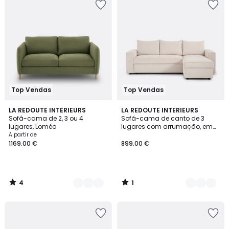
Top Vendas
Top Vendas
4
1
6
LA REDOUTE INTERIEURS
2
LA REDOUTE INTERIEURS
/
/
Sofá-cama de 2, 3 ou 4
Sofá-cama de canto de 3
Cores
Cores
5
5
lugares, Loméo
lugares com arrumação, em
bombazina fina, FLO
A partir de
1169.00 €
899.00 €
4
1
/
/
5
5