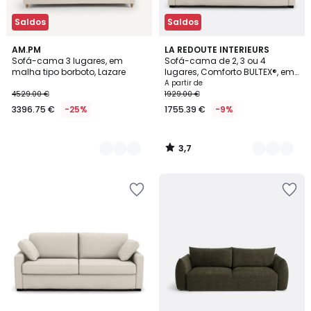
Saldos
Saldos
3,7
2
AM.PM
3
LA REDOUTE INTERIEURS
/ 5
Sofá-cama 3 lugares, em
Sofá-cama de 2, 3 ou 4
Cores
Cores
malha tipo borboto, Lazare
lugares, Comforto BULTEX®, em
poliéster, TIMOR
A partir de
4529.00 €
1929.00 €
3396.75 €
-25%
1755.39 €
-9%
3,7
/
5