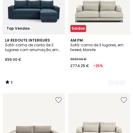
Top Vendas
Saldos
1
LA REDOUTE INTERIEURS
3
AM.PM
/
Sofá-cama de canto de 3
Sofá-cama de 3 lugares, em
Cores
5
lugares com arrumação, em
tweed, Marsile
bombazina fina, FLO
899.00 €
3699.00 €
2774.25 €
-25%
1
/
5