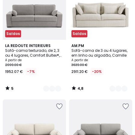
Saldos
Saldos
5
4,8
2
LA REDOUTE INTERIEURS
4
AM.PM
/
/ 5
Sofá-cama texturado, de 2, 3
Sofá-cama de 3 ou 4 lugares,
Cores
Cores
5
ou 4 lugares, Comfort Bultex®,
em linho ou algodão, Camille
Cécilia
A partir de
A partir de
2099.00 €
3639.00 €
1952.07 €
-7%
2911.20 €
-20%
5
4,8
/
/
5
5