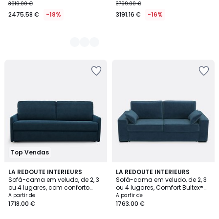
3019.00 €
3799.00 €
2475.58 €
-18%
3191.16 €
-16%
Top Vendas
5
3,1
7
LA REDOUTE INTERIEURS
7
LA REDOUTE INTERIEURS
/
/
Sofá-cama em veludo, de 2, 3
Sofá-cama em veludo, de 2, 3
Cores
Cores
5
5
ou 4 lugares, com conforto
ou 4 lugares, Comfort Bultex®
Bultex®, MARTA
Cécilia
A partir de
A partir de
1718.00 €
1763.00 €