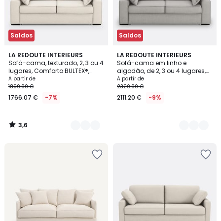
Saldos
Saldos
3,6
3
LA REDOUTE INTERIEURS
3
LA REDOUTE INTERIEURS
/ 5
Sofá-cama, texturado, 2, 3 ou 4
Sofá-cama em linho e
Cores
Cores
lugares, Comforto BULTEX®,
algodão, de 2, 3 ou 4 lugares,
Cécilia
Comfort Bultex® Cécilia
A partir de
A partir de
1899.00 €
2320.00 €
1766.07 €
-7%
2111.20 €
-9%
3,6
/
5