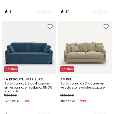
5
3,1
/
/
5
5
Saldos
Saldos
4,5
7
LA REDOUTE INTERIEURS
3
AM.PM
/ 5
Sofá-cama, 2, 3 ou 4 lugares,
Sofá-cama de 3 lugares em
Cores
Cores
em espuma, em veludo, TIMOR
veludo stonewashed, Lazare
A partir de
1799.00 €
3399.00 €
1709.05 €
-5%
2617.23 €
-23%