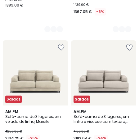
1889.00 €
1439.00 €
1367.05 €
-5%
Saldos
Saldos
5
AM.PM
AM.PM
Sofá-cama de 3 lugares, em
Sofá-cama de 3 lugares, em
Cores
veludo de linho, Marsile
linho e viscose com textura,
Marsile
4259.00 €
4189.00 €
3194.25 €
-25%
3183.64 €
-24%