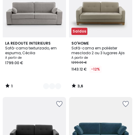
Saldos
1
3,6
2
LA REDOUTE INTERIEURS
SO'HOME
/
/ 5
Sofá-cama texturizado, em
Sofá-cama em poliéster
Cores
5
espuma, Cécilia
mesclado 2 ou 3 lugares Ajis
A partir de
A partir de
1799.00 €
1299.00 €
1143.12 €
-12%
1
3,6
/
/
5
5