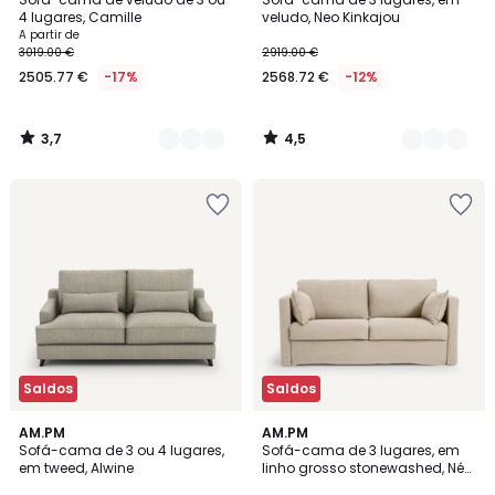
Cores
Cores
4 lugares, Camille
veludo, Neo Kinkajou
A partir de
3019.00 €
2919.00 €
2505.77 €
-17%
2568.72 €
-12%
3,7
4,5
/
/
5
5
Saldos
Saldos
3
AM.PM
AM.PM
Sofá-cama de 3 ou 4 lugares,
Sofá-cama de 3 lugares, em
Cores
em tweed, Alwine
linho grosso stonewashed, Néo
Kinkajou