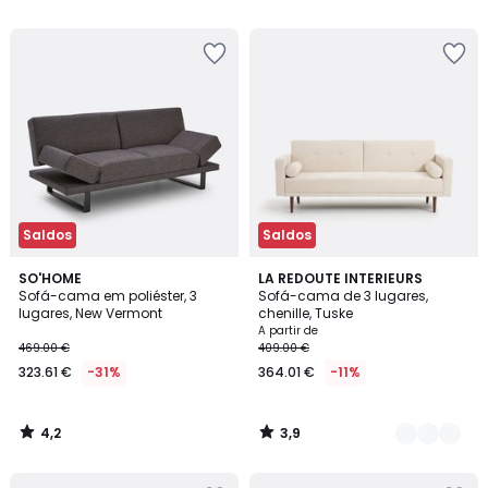
5
em
vez
de
409.00
€
8%
de
desconto
aplicado.
Saldos
Saldos
4,2
3,9
SO'HOME
4
LA REDOUTE INTERIEURS
/ 5
/ 5
Sofá-cama em poliéster, 3
Sofá-cama de 3 lugares,
Cores
lugares, New Vermont
chenille, Tuske
A partir de
469.00 €
409.00 €
323.61 €
-31%
364.01 €
-11%
4,2
3,9
/
/
5
5