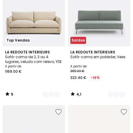
Top Vendas
Saldos
5
4,1
8
LA REDOUTE INTERIEURS
2
LA REDOUTE INTERIEURS
/
/ 5
Sofá-cama de 2, 3 ou 4
Sofá-cama em poliéster, Vees
Cores
Cores
5
lugares, veludo com relevo, YDE
A partir de
A partir de
1169.00 €
385.00 €
323.40 €
-16%
5
4,1
/
/
5
5