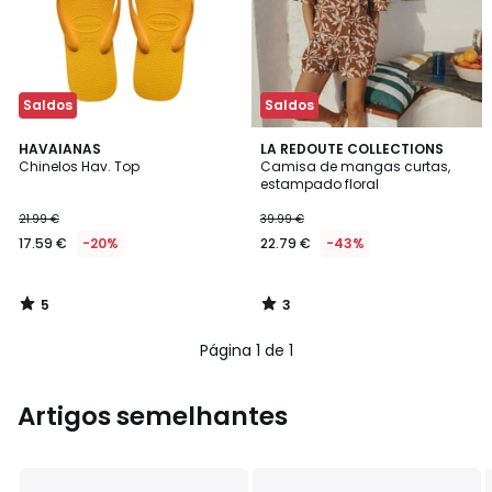
Saldos
Saldos
5
3
HAVAIANAS
LA REDOUTE COLLECTIONS
/
/
Chinelos Hav. Top
Camisa de mangas curtas,
5
5
estampado floral
21.99 €
39.99 €
17.59 €
-20%
22.79 €
-43%
5
3
/
/
5
5
Página 1 de 1
Artigos semelhantes