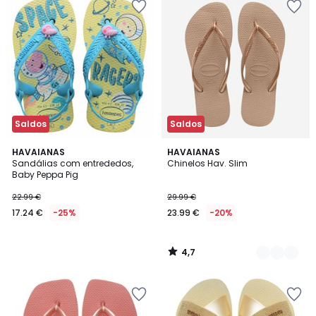
Saldos
Saldos
4,7
HAVAIANAS
2
HAVAIANAS
/ 5
Sandálias com entrededos,
Chinelos Hav. Slim
Cores
Baby Peppa Pig
22.99 €
29.99 €
17.24 €
-25%
23.99 €
-20%
4,7
/
5