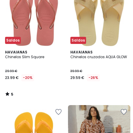
Saldos
Saldos
5
HAVAIANAS
HAVAIANAS
/
Chinelos Slim Square
Chinelos cruzados AQUA GLOW
5
29.99 €
39.99 €
23.99 €
-20%
29.59 €
-26%
5
/
5