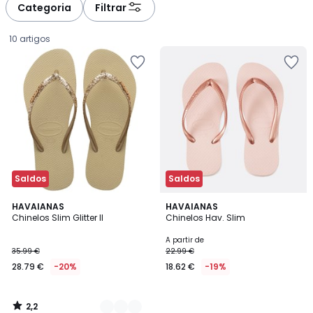
Categoria
Filtrar
10 artigos
Saldos
Saldos
2,2
2
HAVAIANAS
HAVAIANAS
/ 5
Chinelos Slim Glitter II
Chinelos Hav. Slim
Cores
28.79
A partir de
35.99 €
22.99 €
€
28.79 €
-20%
18.62 €
-19%
em
vez
de
2,2
35.99
/