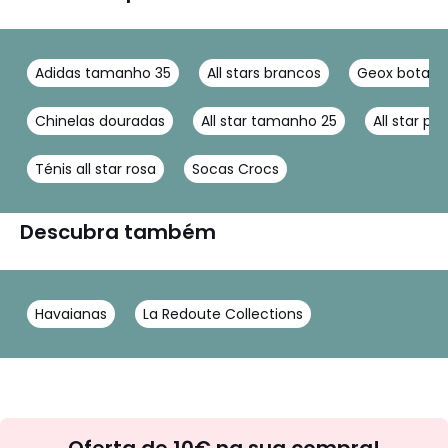
Adidas tamanho 35
All stars brancos
Geox botas
Chinelas douradas
All star tamanho 25
All star p
Ténis all star rosa
Socas Crocs
Descubra também
Havaianas
La Redoute Collections
Newsletter