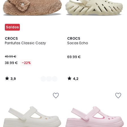
Saldos
3,9
4,2
3
CROCS
CROCS
/ 5
/ 5
Pantufas Classic Cozzy
Socas Echo
Cores
49.99 €
69.99 €
38.99 €
-22%
3,9
4,2
/
/
5
5