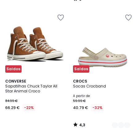
/
5
Saldos
Saldos
4,3
CONVERSE
3
CROCS
/ 5
Sapatilhas Chuck Taylor All
Socas Crocband
Cores
Star Animal Croco
A partir de
84.99 €
59.99 €
66.29 €
-22%
40.79 €
-32%
4,3
/
5