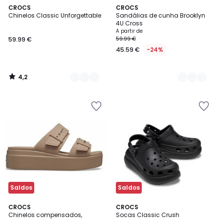
4,2
2
CROCS
2
CROCS
/ 5
Chinelos Classic Unforgettable
Sandálias de cunha Brooklyn
Cores
Cores
4U Cross
A partir de
59.99 €
59.99 €
45.59 €
-24%
4,2
/
5
Saldos
Saldos
1
4,4
CROCS
2
CROCS
/
/ 5
Chinelos compensados,
Socas Classic Crush
Cores