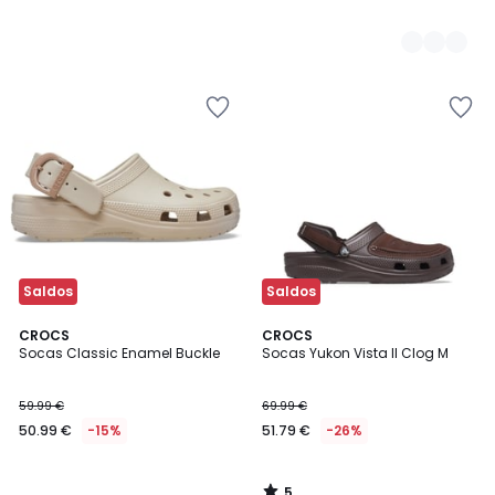
Saldos
Saldos
5
CROCS
CROCS
/
Socas Classic Enamel Buckle
Socas Yukon Vista II Clog M
5
59.99 €
69.99 €
50.99 €
-15%
51.79 €
-26%
5