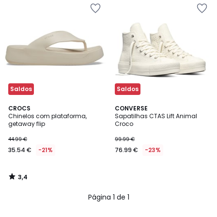
Saldos
Saldos
3,4
CROCS
CONVERSE
/ 5
Chinelos com plataforma,
Sapatilhas CTAS Lift Animal
getaway flip
Croco
44.99 €
99.99 €
35.54 €
-21%
76.99 €
-23%
3,4
/
5
Página 1 de 1