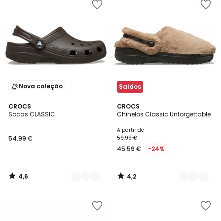
Nova coleção
Saldos
4,6
4,2
2
CROCS
2
CROCS
/ 5
/ 5
Socas CLASSIC
Chinelos Classic Unforgettable
Cores
Cores
A partir de
54.99 €
59.99 €
45.59 €
-24%
4,6
4,2
/
/
5
5