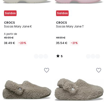
Saldos
Saldos
5
2
CROCS
2
CROCS
/
Socas Mary Jane K
Socas Mary Jane T
Cores
Cores
5
A partir de
49.99 €
44.99 €
38.49 €
-23%
35.54 €
-21%
5
/
5