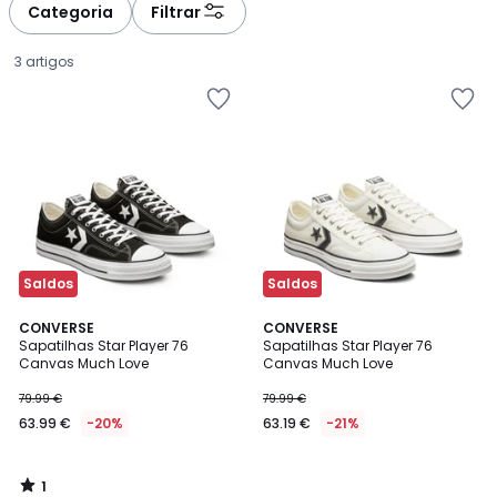
Categoria
Filtrar
3 artigos
Saldos
Saldos
1
CONVERSE
CONVERSE
/
Sapatilhas Star Player 76
Sapatilhas Star Player 76
5
Canvas Much Love
Canvas Much Love
63.99
79.99 €
79.99 €
€
63.99 €
-20%
63.19 €
-21%
em
vez
de
1
79.99
/