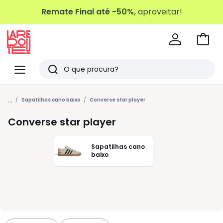
Remate Final até -50%,
aproveitar!
Ir
para
La
o
Redoute
Menu
Pesquisar
carri
Últimos
...
artigos
Sapatilhas cano baixo
Converse star player
vistos
Converse star player
Sapatilhas cano
baixo