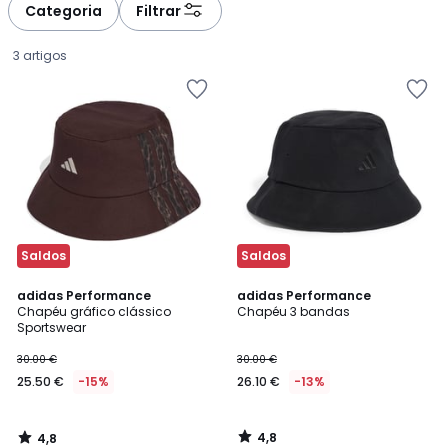
à
à
Categoria
Filtrar
gauche
droite
3 artigos
Saldos
Saldos
4,8
4,8
adidas Performance
adidas Performance
/ 5
/ 5
Chapéu gráfico clássico
Chapéu 3 bandas
Sportswear
25.50
30.00 €
30.00 €
€
25.50 €
-15%
26.10 €
-13%
em
vez
de
4,8
4,8
30.00
/
/