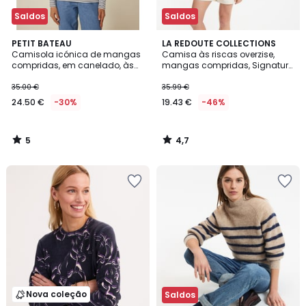
Saldos
Saldos
5
4,7
PETIT BATEAU
LA REDOUTE COLLECTIONS
/
/ 5
Camisola icónica de mangas
Camisa às riscas overzise,
5
compridas, em canelado, às
mangas compridas, Signature
riscas
APOLLINE
35.00 €
35.99 €
24.50 €
-30%
19.43 €
-46%
5
4,7
/
/
5
5
Nova coleção
Saldos