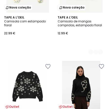
Nova coleção
Nova coleção
TAPE A L'OEIL
2
TAPE A L'OEIL
Camisola com estampado
Camisola de mangas
Cores
floral
compridas, estampado floral
22.99 €
12.99 €
Outlet
Outlet