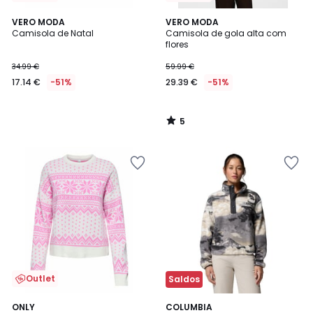
5
VERO MODA
VERO MODA
/
Camisola de Natal
Camisola de gola alta com
5
flores
34.99 €
59.99 €
17.14 €
-51%
29.39 €
-51%
5
/
5
Outlet
Saldos
5
2
ONLY
COLUMBIA