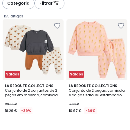
à
à
Categoria
Filtrar
gauche
droite
155 artigos
Saldos
Saldos
LA REDOUTE COLLECTIONS
LA REDOUTE COLLECTIONS
Conjunto de 2 conjuntos de 2
Conjunto de 2 peças, camisola
peças em moletão, camisolas
e calças sarouel, estampado
18.29
e calças saruel, tema raposa
com polvos, em moletão
29.99 €
17.99 €
€
18.29 €
-39%
10.97 €
-39%
em
vez
de
29.99