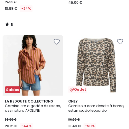
24.99 €
45.00 €
18.99 €
-24%
5
/
5
Outlet
Saldos
4
3
LA REDOUTE COLLECTIONS
ONLY
/
/
Camisa em algodão às riscas,
Camisola com decote à barco,
5
5
assinatura APOLLINE
estampado leopardo
35.99 €
36.99 €
20.15 €
-44%
18.49 €
-50%