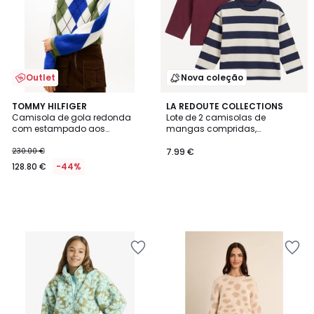
Outlet
Nova coleção
TOMMY HILFIGER
LA REDOUTE COLLECTIONS
Camisola de gola redonda
Lote de 2 camisolas de
com estampado aos
mangas compridas,
losangos
estampadas
230.00 €
7.99 €
128.80 €
-44%