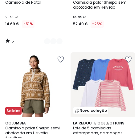
/
Camisola de Natal
Camisola polar Sherpa semi
Cores
5
abotoada em Helvetia
29.99 €
69.99 €
14.69 €
-51%
52.49 €
-25%
5
/
5
Nova coleção
Saldos
2
COLUMBIA
LA REDOUTE COLLECTIONS
Camisola polar Sherpa semi
Lote de 5 camisolas
Cores
abotoada em Helvetia
estampadas, de mangas
compridas
A partir de