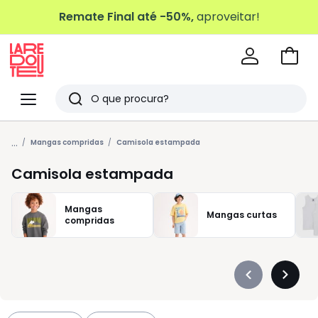
Remate Final até -50%,
aproveitar!
Ir
para
La
o
Redoute
Menu
Pesquisar
carri
Últimos
...
artigos
Mangas compridas
Camisola estampada
vistos
Camisola estampada
Mangas
Mangas curtas
compridas
Précédent
Suivan
-
-
défiler
défiler