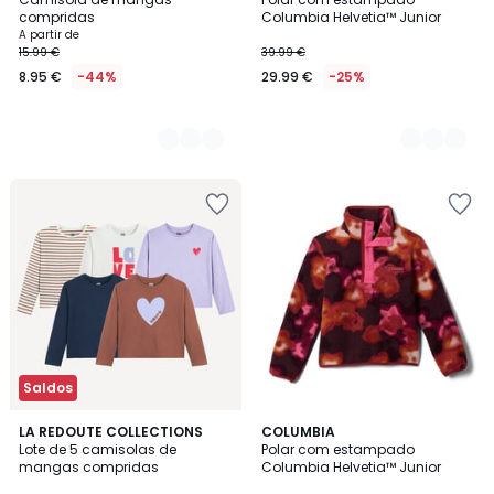
Cores
Cores
compridas
Columbia Helvetia™ Junior
A partir de
15.99 €
39.99 €
8.95 €
-44%
29.99 €
-25%
Saldos
5
LA REDOUTE COLLECTIONS
COLUMBIA
/
Lote de 5 camisolas de
Polar com estampado
5
mangas compridas
Columbia Helvetia™ Junior