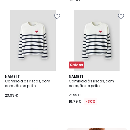
/
5
Saldos
NAME IT
NAME IT
Camisola às riscas, com
Camisola às riscas, com
coração no peito
coração no peito
23.99 €
23.99 €
16.79 €
-30%