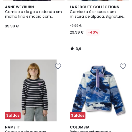
3,9
ANNE WEYBURN
LA REDOUTE COLLECTIONS
/ 5
Camisola de gola redonda em
Camisola às riscas, com
malha fina e macia com
mistura de alpaca, Signature
estampado floral
ARISTIDE
39.99 €
49.99 €
29.99 €
-40%
3,9
/
5
Saldos
Saldos
2
NAME IT
2
COLUMBIA
Camisola de mangas
Polar com estampado