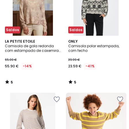
Saldos
Saldos
5
5
LA PETITE ETOILE
ONLY
/
/
Camisola de gola redonda
Camisola polar estampada,
5
5
com estampado de caxemira,
com fecho
MADY
65.00 €
39.99 €
55.90 €
-14%
23.59 €
-41%
5
5
/
/
5
5