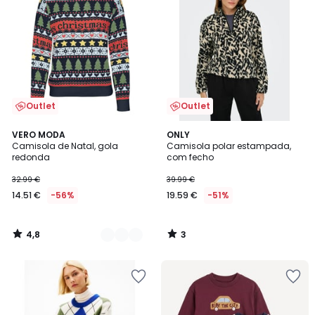
Outlet
Outlet
4,8
3
2
VERO MODA
ONLY
/ 5
/
Camisola de Natal, gola
Camisola polar estampada,
Cores
5
redonda
com fecho
32.99 €
39.99 €
14.51 €
-56%
19.59 €
-51%
4,8
3
/
/
5
5