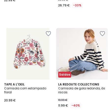
22.99 €
26.79 €
-33%
Saldos
5
TAPE A L'OEIL
LA REDOUTE COLLECTIONS
/
Camisola com estampado
Camisola de gola redonda, às
5
floral
riscas
20.99 €
19.99 €
11.99 €
-40%