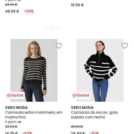
69.99 €
19.99 €
48.99 €
-30%
Outlet
Outlet
4,6
5
VERO MODA
VERO MODA
/ 5
/
Camisola estilo marinheiro, em
Camisola às riscas. gola
5
malha fina
subida com fecho
A partir de
29.99 €
49.99 €
14.39 €
-52%
24.49 €
-51%