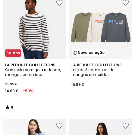
Nova coleção
Saldos
5
LA REDOUTE COLLECTIONS
LA REDOUTE COLLECTIONS
/
Camisola com gola redonda,
Lote de 3 camisolas de
5
mangas compridas
mangas compridas,
estampado skateboard
29.99 €
15.99 €
14.99 €
-50%
5
/
5