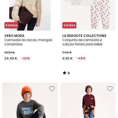
Saldos
Saldos
5
VERO MODA
LA REDOUTE COLLECTIONS
/
Camisola às riscas, mangas
Conjunto de camisola e
5
compridas
calças florais para bebé
34.99 €
17.99 €
24.49 €
-30%
9.35 €
-48%
5
/
5