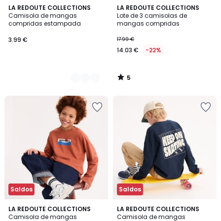
5
2
LA REDOUTE COLLECTIONS
LA REDOUTE COLLECTIONS
/
Camisola de mangas
Lote de 3 camisolas de
Cores
5
compridas estampada
mangas compridas
3.99 €
17.99 €
14.03 €
-22%
5
/
5
Saldos
Saldos
5
4,4
LA REDOUTE COLLECTIONS
LA REDOUTE COLLECTIONS
/
/ 5
Camisola de mangas
Camisola de mangas