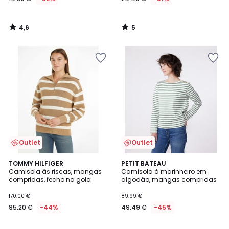
4,6
5
/
/
5
5
Outlet
Outlet
4
TOMMY HILFIGER
2
PETIT BATEAU
/
Camisola às riscas, mangas
Camisola à marinheiro em
Cores
5
compridas, fecho na gola
algodão, mangas compridas
170.00 €
89.99 €
95.20 €
-44%
49.49 €
-45%