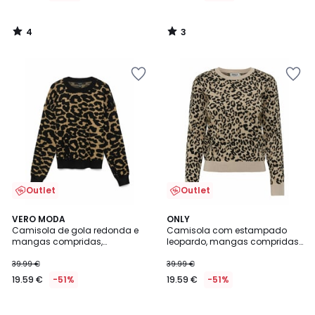
4
3
/
/
5
5
Outlet
Outlet
VERO MODA
ONLY
Camisola de gola redonda e
Camisola com estampado
mangas compridas,
leopardo, mangas compridas,
estampado leopardo
gola redonda
39.99 €
39.99 €
19.59 €
-51%
19.59 €
-51%