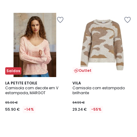
Outlet
Saldos
LA PETITE ETOILE
VILA
Camisola com decote em V
Camisola com estampado
estampada, MARGOT
brilhante
65.00 €
64.99 €
55.90 €
-14%
29.24 €
-55%