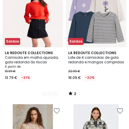
Saldos
Saldos
2
2
LA REDOUTE COLLECTIONS
LA REDOUTE COLLECTIONS
/
Camisola em malha ajurada,
Lote de 4 camisolas de gola
Cores
5
gola redonda às riscas
redonda e mangas compridas
A partir de
19.99 €
22.99 €
13.79 €
-31%
16.09 €
-30%
2
/
5