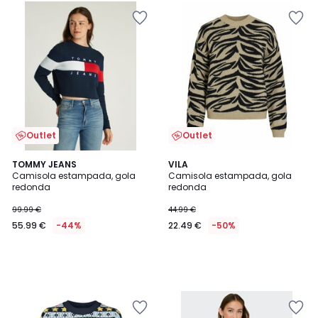
Outlet
Outlet
TOMMY JEANS
VILA
Camisola estampada, gola
Camisola estampada, gola
redonda
redonda
99.99 €
44.99 €
55.99 €
-44%
22.49 €
-50%