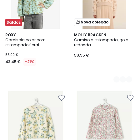
Nova coleção
Saldos
ROXY
2
MOLLY BRACKEN
Camisola polar com
Camisola estampada, gola
Cores
estampado floral
redonda
55.00 €
59.95 €
43.45 €
-21%