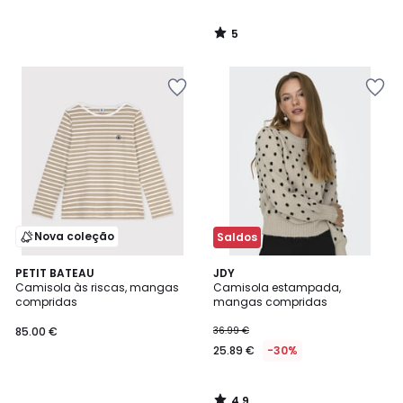
5
/
5
Nova coleção
Saldos
4,9
PETIT BATEAU
JDY
/ 5
Camisola às riscas, mangas
Camisola estampada,
compridas
mangas compridas
85.00 €
36.99 €
25.89 €
-30%
4,9