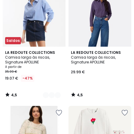
Saldos
4,5
4,5
2
LA REDOUTE COLLECTIONS
LA REDOUTE COLLECTIONS
/ 5
/ 5
Camisa larga às riscas,
Camisa larga às riscas,
Cores
Signature APOLLINE
Signature APOLLINE
A partir de
35.99 €
29.99 €
19.07 €
-47%
4,5
4,5
/
/
5
5