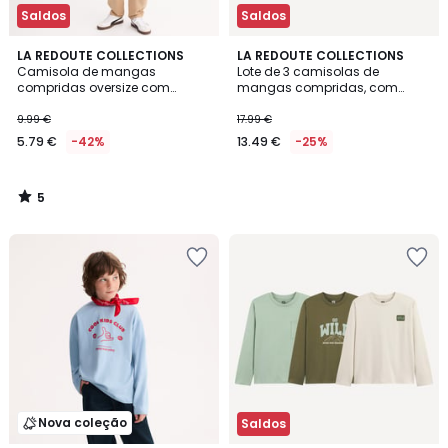
Saldos
Saldos
5
LA REDOUTE COLLECTIONS
LA REDOUTE COLLECTIONS
/
Camisola de mangas
Lote de 3 camisolas de
5
compridas oversize com
mangas compridas, com
estampado
motivo
9.99 €
17.99 €
5.79 €
-42%
13.49 €
-25%
5
/
5
Nova coleção
Saldos