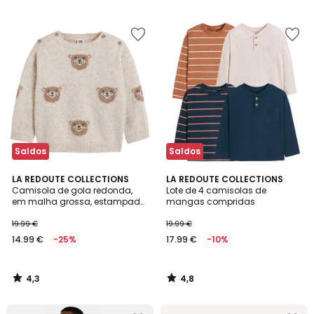
€
39%
de
desconto
aplicado.
Saldos
Saldos
4,3
4,8
LA REDOUTE COLLECTIONS
LA REDOUTE COLLECTIONS
/ 5
/ 5
Camisola de gola redonda,
Lote de 4 camisolas de
em malha grossa, estampado
mangas compridas
com ursos
19.99 €
19.99 €
14.99 €
-25%
17.99 €
-10%
4,3
4,8
/
/
5
5