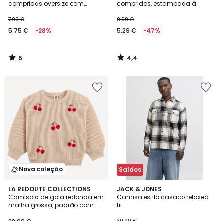
5
compridas oversize com
compridas, estampada à
estampado
frente e nas costas
7.99 €
9.99 €
5.75 €
-28%
5.29 €
-47%
5
4,4
/
/
5
5
Nova coleção
Saldos
LA REDOUTE COLLECTIONS
JACK & JONES
Camisola de gola redonda em
Camisa estilo casaco relaxed
malha grossa, padrão com
fit
cerejas bordadas na frente
39.99 €