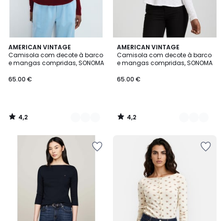
4,2
4,2
4
AMERICAN VINTAGE
5
AMERICAN VINTAGE
/ 5
/ 5
Camisola com decote à barco
Camisola com decote à barco
Cores
Cores
e mangas compridas, SONOMA
e mangas compridas, SONOMA
65.00 €
65.00 €
4,2
4,2
/
/
5
5