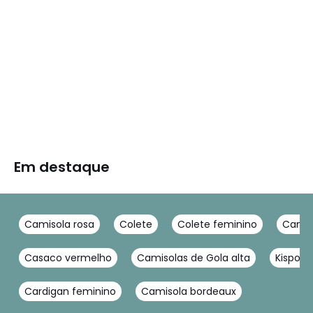
Em destaque
Camisola rosa
Colete
Colete feminino
Camis
Casaco vermelho
Camisolas de Gola alta
Kispo b
Cardigan feminino
Camisola bordeaux