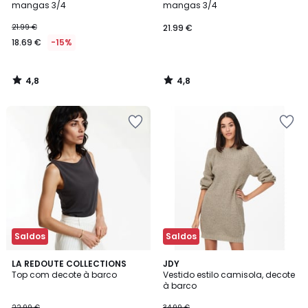
mangas 3/4
mangas 3/4
21.99 €
21.99 €
18.69 €
-15%
4,8
4,8
/
/
5
5
Saldos
Saldos
4
4
LA REDOUTE COLLECTIONS
2
JDY
/
/
Top com decote à barco
Vestido estilo camisola, decote
Cores
5
5
à barco
22.99 €
34.99 €