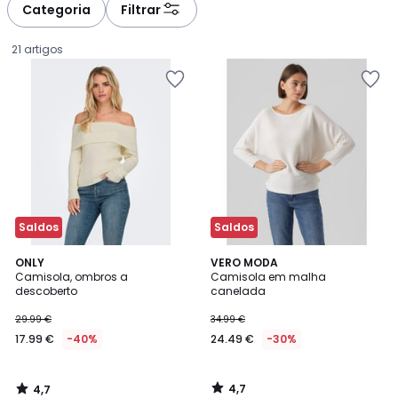
Categoria
Filtrar
21 artigos
Saldos
Saldos
4,7
4,7
ONLY
VERO MODA
/ 5
/ 5
Camisola, ombros a
Camisola em malha
descoberto
canelada
17.99
29.99 €
34.99 €
€
17.99 €
-40%
24.49 €
-30%
em
vez
de
4,7
4,7
29.99
/
/