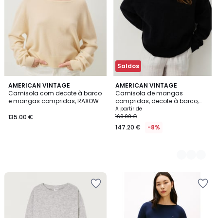
Saldos
AMERICAN VINTAGE
4
AMERICAN VINTAGE
Camisola com decote à barco
Camisola de mangas
Cores
e mangas compridas, RAXOW
compridas, decote à barco,
VITOW
A partir de
135.00 €
160.00 €
147.20 €
-8%