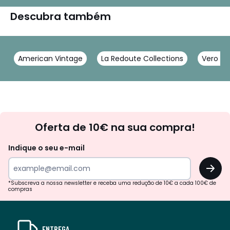
Descubra também
American Vintage
La Redoute Collections
Vero M
Newsletter
Oferta de 10€ na sua compra!
Indique o seu e-mail
OK
*Subscreva a nossa newsletter e receba uma redução de 10€ a cada 100€ de
compras
ENTREGA