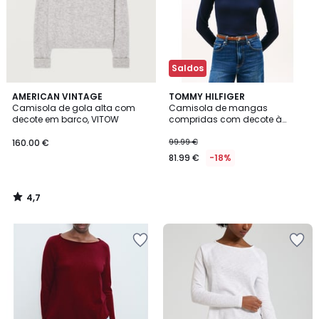
Saldos
4,7
AMERICAN VINTAGE
TOMMY HILFIGER
/ 5
Camisola de gola alta com
Camisola de mangas
decote em barco, VITOW
compridas com decote à
barco e punhos com botões
160.00 €
99.99 €
81.99 €
-18%
4,7
/
5