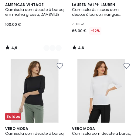
4,9
4,6
3
AMERICAN VINTAGE
LAUREN RALPH LAUREN
/ 5
/ 5
Camisola com decote à barco,
Camisola às riscas com
Cores
em malha grossa, DAMSVILLE
decote à barco, mangas
curtas
100.00 €
75.00 €
66.00 €
-12%
4,9
4,6
/
/
5
5
Saldos
4,8
4,8
VERO MODA
VERO MODA
/ 5
/ 5
Camisola com decote à barco,
Camisola com decote à barco,