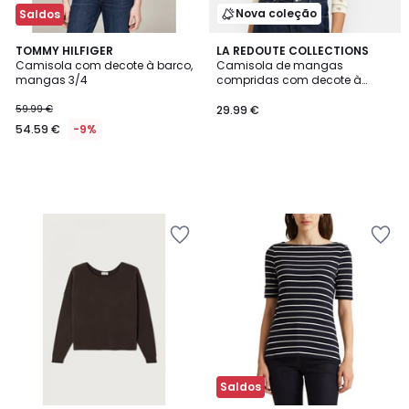
Nova coleção
Saldos
TOMMY HILFIGER
LA REDOUTE COLLECTIONS
Camisola com decote à barco,
Camisola de mangas
mangas 3/4
compridas com decote à
barco e estampada floral
59.99 €
29.99 €
54.59 €
-9%
Saldos