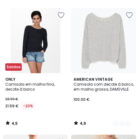
5
5
€
40%
de
desconto
aplicado.
Saldos
4,5
4,9
ONLY
3
AMERICAN VINTAGE
/ 5
/ 5
Camisola em malha fina,
Camisola com decote à barco,
Cores
decote à barco
em malha grossa, DAMSVILLE
26.99 €
100.00 €
21.59 €
-20%
4,5
4,9
/
/
5
5