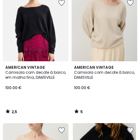
2,5
5
AMERICAN VINTAGE
AMERICAN VINTAGE
/ 5
/
Camisola com decote à barco,
Camisola com decote à barco,
5
em malha fina, DAMSVILLE
DAMSVILLE
100.00 €
100.00 €
2,5
5
/
/
5
5