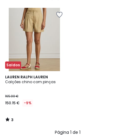
5
em
vez
de
39.99
€
54%
de
desconto
aplicado.
Saldos
3
LAUREN RALPH LAUREN
/
Calções chino com pinças
5
165.00 €
150.15 €
-9%
3
/
5
Página 1 de 1