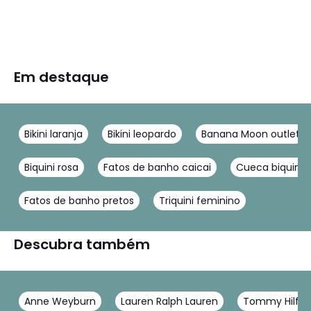
Em destaque
Bikini laranja
Bikini leopardo
Banana Moon outlet
Biquini rosa
Fatos de banho caicai
Cueca biquini 
Fatos de banho pretos
Triquini feminino
Descubra também
Anne Weyburn
Lauren Ralph Lauren
Tommy Hilfig