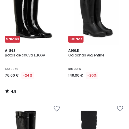
Saldos
Saldos
4,8
AIGLE
AIGLE
/ 5
Botas de chuva ELIOSA
Galochas Aiglentine
100.00 €
185.00 €
76.00 €
-24%
148.00 €
-20%
4,8
/
5