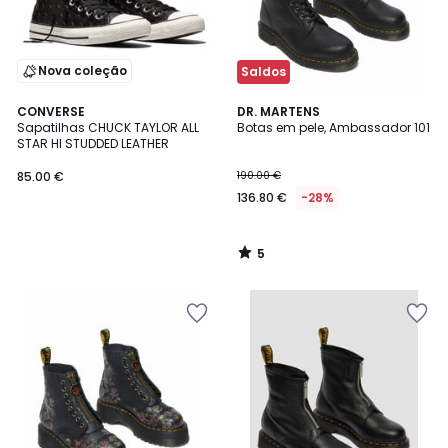
Nova coleção
Saldos
5
CONVERSE
DR. MARTENS
/
Sapatilhas CHUCK TAYLOR ALL
Botas em pele, Ambassador 101
5
STAR HI STUDDED LEATHER
85.00 €
190.00 €
136.80 €
-28%
5
/
5