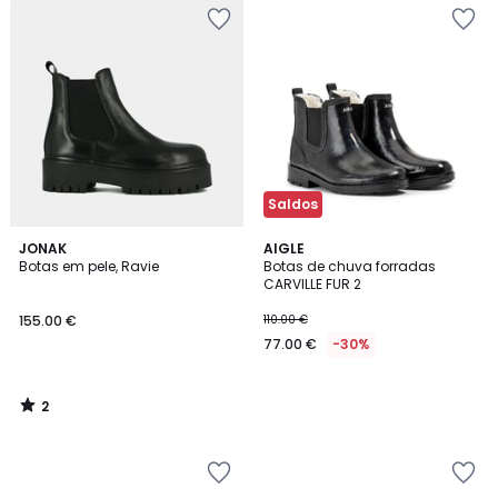
Saldos
2
JONAK
AIGLE
/
Botas em pele, Ravie
Botas de chuva forradas
5
CARVILLE FUR 2
155.00 €
110.00 €
77.00 €
-30%
2
/
5