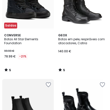
Saldos
5
5
CONVERSE
GEOX
/
/
Botas All Star Elements
Botas em pele, respiráveis com
5
5
Foundation
atacadores, Catria
99.99 €
140.00 €
78.99 €
-21%
5
5
/
/
5
5