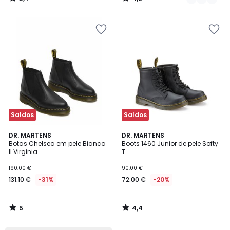
/
/
5
5
Saldos
Saldos
5
4,4
DR. MARTENS
DR. MARTENS
/
/ 5
Botas Chelsea em pele Bianca
Boots 1460 Junior de pele Softy
5
II Virginia
T
190.00 €
90.00 €
131.10 €
-31%
72.00 €
-20%
5
4,4
/
/
5
5