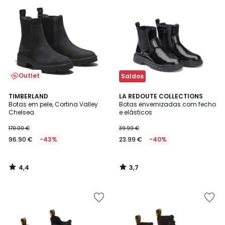
Outlet
Saldos
4,4
3,7
TIMBERLAND
LA REDOUTE COLLECTIONS
/ 5
/ 5
Botas em pele, Cortina Valley
Botas envernizadas com fecho
Chelsea
e elásticos
170.00 €
39.99 €
96.90 €
-43%
23.99 €
-40%
4,4
3,7
/
/
5
5