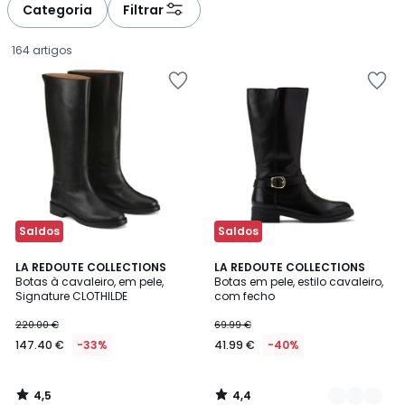
à
à
Categoria
Filtrar
gauche
droite
164 artigos
Saldos
Saldos
4,5
4,4
LA REDOUTE COLLECTIONS
2
LA REDOUTE COLLECTIONS
/ 5
/ 5
Botas à cavaleiro, em pele,
Botas em pele, estilo cavaleiro,
Cores
Signature CLOTHILDE
com fecho
147.40
220.00 €
69.99 €
€
147.40 €
-33%
41.99 €
-40%
em
vez
de
4,5
4,4
220.00
/
/