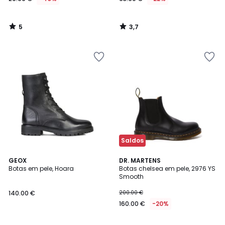
5
3,7
/
/
5
5
Saldos
4,6
4,4
GEOX
DR. MARTENS
/ 5
/ 5
Botas em pele, Hoara
Botas chelsea em pele, 2976 YS
Smooth
140.00 €
200.00 €
160.00 €
-20%