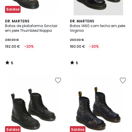
Saldos
5
5
DR. MARTENS
DR. MARTENS
/
/
Botas de plataforma Sinclair
Botas 1460 com fecho em pele
5
5
em pele Thumbled Nappa
Virginia
240.00 €
200.00 €
192.00 €
-20%
160.00 €
-20%
5
5
/
/
5
5
Saldos
Saldos