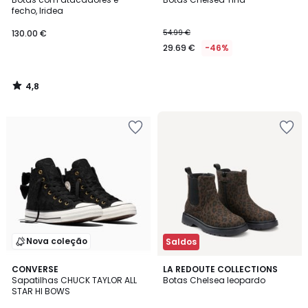
fecho, Iridea
130.00 €
54.99 €
29.69 €
-46%
4,8
/
5
Nova coleção
Saldos
4,7
CONVERSE
LA REDOUTE COLLECTIONS
/ 5
Sapatilhas CHUCK TAYLOR ALL
Botas Chelsea leopardo
STAR HI BOWS