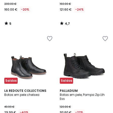
200.00 €
160.00 €
160.00 €
-20%
121.60 €
-24%
5
4,7
/
/
5
5
Saldos
Saldos
5
3,7
LA REDOUTE COLLECTIONS
PALLADIUM
/
/ 5
Botas em pele chelsea
Botas em pele, Pampa Zip Lth
5
Ess
49.99 €
120.00 €
29.99 €
-40%
93.60 €
-22%