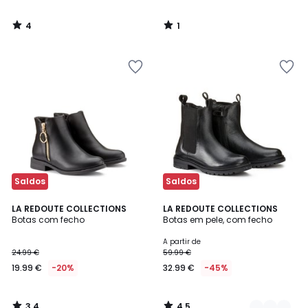
4
1
/
/
5
5
Saldos
Saldos
3,4
4,5
LA REDOUTE COLLECTIONS
2
LA REDOUTE COLLECTIONS
/ 5
/ 5
Botas com fecho
Botas em pele, com fecho
Cores
A partir de
24.99 €
59.99 €
19.99 €
-20%
32.99 €
-45%
3,4
4,5