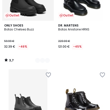
Outlet
Outlet
3,7
2
ONLY SHOES
DR. MARTENS
/ 5
Botas Chelsea Buzz
Botas Anistone HRNS
Cores
59.99 €
220.00 €
32.39 €
-46%
121.00 €
-45%
3,7
/
5