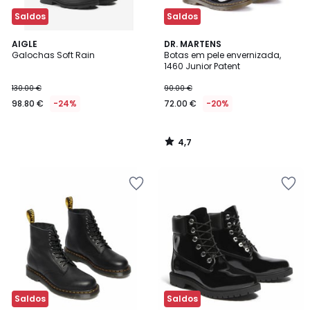
Saldos
Saldos
4,7
AIGLE
DR. MARTENS
/ 5
Galochas Soft Rain
Botas em pele envernizada,
1460 Junior Patent
130.00 €
90.00 €
98.80 €
-24%
72.00 €
-20%
4,7
/
5
Saldos
Saldos