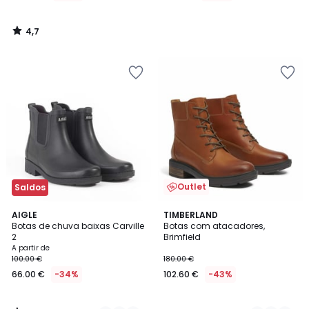
4,7
/
5
Outlet
Saldos
3,2
2
AIGLE
2
TIMBERLAND
/ 5
Botas de chuva baixas Carville
Botas com atacadores,
Cores
Cores
2
Brimfield
A partir de
100.00 €
180.00 €
66.00 €
-34%
102.60 €
-43%