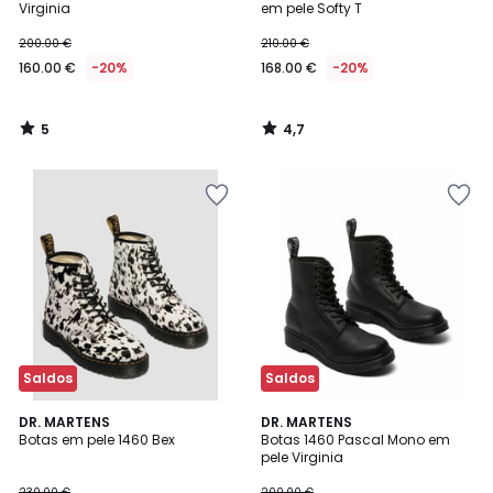
5
Virginia
em pele Softy T
200.00 €
210.00 €
160.00 €
-20%
168.00 €
-20%
5
4,7
/
/
5
5
Saldos
Saldos
4,2
DR. MARTENS
DR. MARTENS
/ 5
Botas em pele 1460 Bex
Botas 1460 Pascal Mono em
pele Virginia
230.00 €
200.00 €