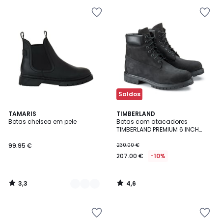
Saldos
3,3
4,6
2
TAMARIS
TIMBERLAND
/ 5
/ 5
Botas chelsea em pele
Botas com atacadores
Cores
TIMBERLAND PREMIUM 6 INCH
LACE
99.95 €
230.00 €
207.00 €
-10%
3,3
4,6
/
/
5
5