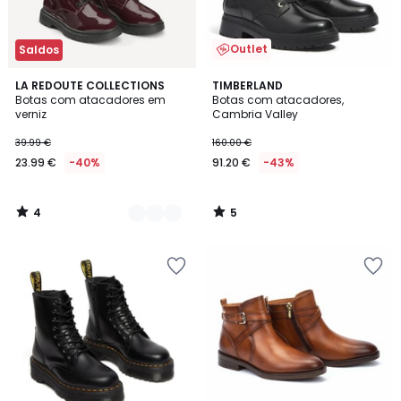
Outlet
Saldos
4
5
3
LA REDOUTE COLLECTIONS
TIMBERLAND
/
/
Botas com atacadores em
Botas com atacadores,
Cores
5
5
verniz
Cambria Valley
39.99 €
160.00 €
23.99 €
-40%
91.20 €
-43%
4
5
/
/
5
5