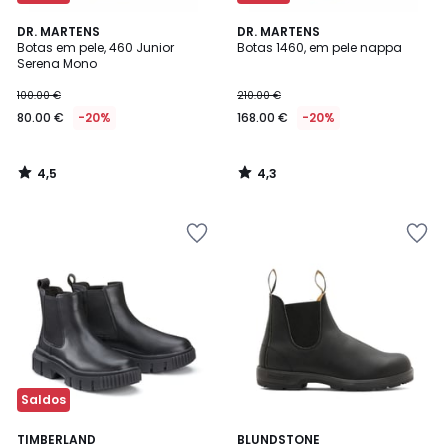
4,5
4,3
DR. MARTENS
DR. MARTENS
/ 5
/ 5
Botas em pele, 460 Junior
Botas 1460, em pele nappa
Serena Mono
100.00 €
210.00 €
80.00 €
-20%
168.00 €
-20%
4,5
4,3
/
/
5
5
Saldos
4,8
5
TIMBERLAND
BLUNDSTONE