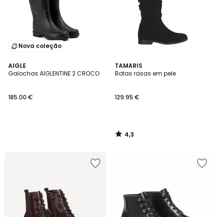
Nova coleção
4,3
AIGLE
TAMARIS
/ 5
Galochas AIGLENTINE 2 CROCO
Botas rasas em pele
185.00 €
129.95 €
4,3
/
5