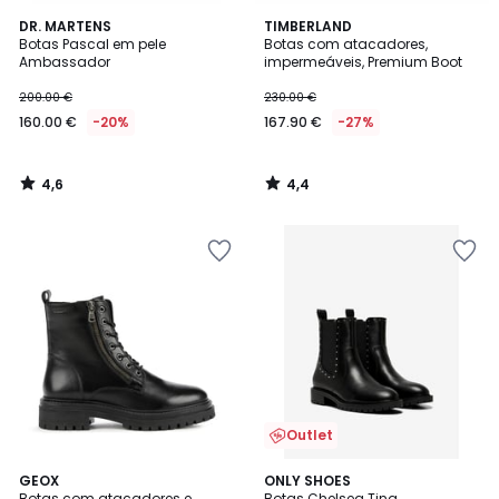
4,6
4,4
DR. MARTENS
TIMBERLAND
/ 5
/ 5
Botas Pascal em pele
Botas com atacadores,
Ambassador
impermeáveis, Premium Boot
200.00 €
230.00 €
160.00 €
-20%
167.90 €
-27%
4,6
4,4
/
/
5
5
Outlet
4,8
GEOX
ONLY SHOES
/ 5
Botas com atacadores e
Botas Chelsea Tina