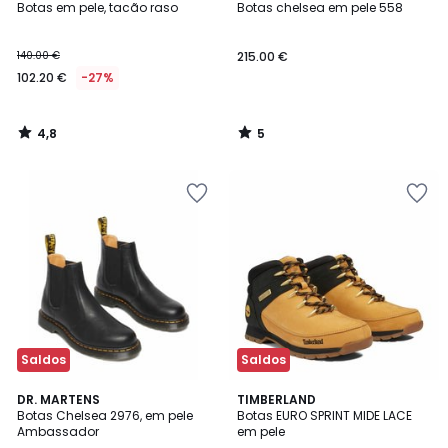
/ 5
/
Botas em pele, tacão raso
Botas chelsea em pele 558
5
140.00 €
215.00 €
102.20 €
-27%
4,8
5
/
/
5
5
Saldos
Saldos
5
4,7
DR. MARTENS
TIMBERLAND
/
/ 5
Botas Chelsea 2976, em pele
Botas EURO SPRINT MIDE LACE
5
Ambassador
em pele