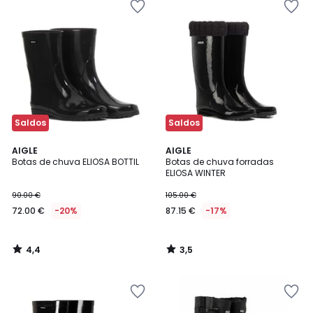
Saldos
Saldos
4,4
3,5
AIGLE
AIGLE
/ 5
/ 5
Botas de chuva ELIOSA BOTTIL
Botas de chuva forradas
ELIOSA WINTER
90.00 €
105.00 €
72.00 €
-20%
87.15 €
-17%
4,4
3,5
/
/
5
5