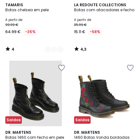
4
4,3
2
TAMARIS
LA REDOUTE COLLECTIONS
/
/ 5
Botas chelsea em pele
Botas com atacadores e fecho
Cores
5
A partir de
A partir de
99.99 €
35.99 €
64.99 €
-35%
15.11 €
-58%
4
4,3
/
/
5
5
Saldos
Saldos
5
4,7
DR. MARTENS
DR. MARTENS
/
/ 5
Botas 1460 com fecho em pele
1460 Botas Vonda bordadas