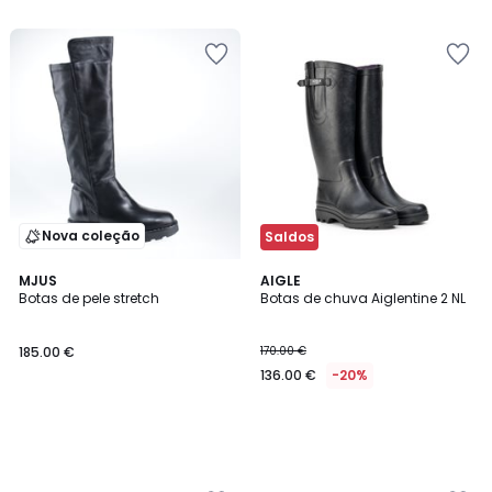
5
5
€
33%
de
desconto
aplicado.
Nova coleção
Saldos
MJUS
AIGLE
Botas de pele stretch
Botas de chuva Aiglentine 2 NL
185.00 €
170.00 €
136.00 €
-20%