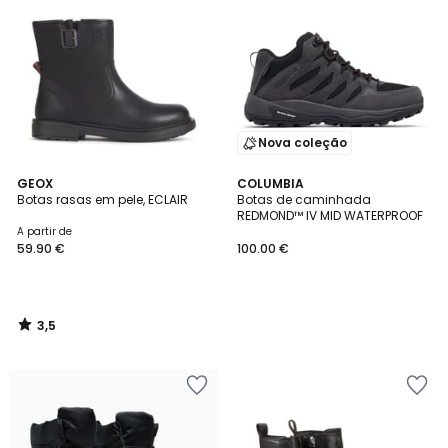
Nova coleção
3,5
GEOX
COLUMBIA
/ 5
Botas rasas em pele, ECLAIR
Botas de caminhada
REDMOND™ IV MID WATERPROOF
A partir de
59.90 €
100.00 €
3,5
/
5