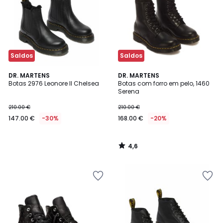
Saldos
Saldos
4,6
DR. MARTENS
DR. MARTENS
/ 5
Botas 2976 Leonore II Chelsea
Botas com forro em pelo, 1460
Serena
210.00 €
210.00 €
147.00 €
-30%
168.00 €
-20%
4,6
/
5