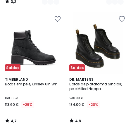
3,2
/
5
Saldos
Saldos
4,7
4,8
TIMBERLAND
DR. MARTENS
/ 5
/ 5
Botas em pele, Kinsley 6In WP
Botas de plataforma Sinclair,
pele Milled Nappa
160.00 €
230.00 €
113.60 €
-29%
184.00 €
-20%
4,7
4,8
/
/
5
5