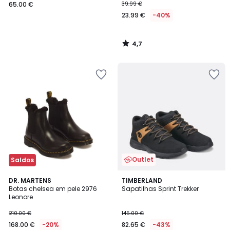
65.00 €
39.99 €
23.99 €
-40%
4,7
/
5
Outlet
Saldos
4,7
DR. MARTENS
TIMBERLAND
/ 5
Botas chelsea em pele 2976
Sapatilhas Sprint Trekker
Leonore
210.00 €
145.00 €
168.00 €
-20%
82.65 €
-43%