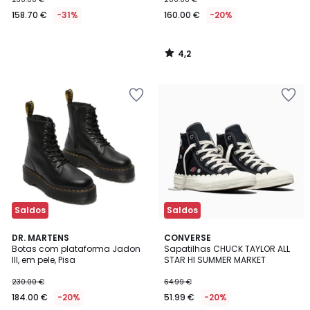
158.70 €
-31%
160.00 €
-20%
4,2
/
5
Saldos
Saldos
4
1
DR. MARTENS
CONVERSE
/
/
Botas com plataforma Jadon
Sapatilhas CHUCK TAYLOR ALL
5
5
III, em pele, Pisa
STAR HI SUMMER MARKET
230.00 €
64.99 €
184.00 €
-20%
51.99 €
-20%