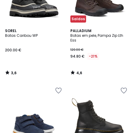
Saldos
3,6
4,6
SOREL
PALLADIUM
/ 5
/ 5
Botas Caribou WP
Botas em pele, Pampa Zip Lth
Ess
200.00 €
120.00 €
94.80 €
-21%
3,6
4,6
/
/
5
5