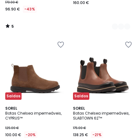
170.00 €
160.00 €
96.90 €
-43%
5
/
5
Saldos
Saldos
3,2
4,8
SOREL
SOREL
/ 5
/ 5
Botas Chelsea impermeáveis,
Botas Chelsea impermeáveis,
CYPRUS™
SLABTOWN 62'™
125.00 €
175.00 €
100.00 €
-20%
138.25 €
-21%