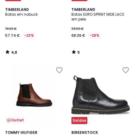
4,8
5
TIMBERLAND
TIMBERLAND
/ 5
/
Botas em nobuck
Botas EURO SPRINT MIDE LACE
5
em pele
74.99 €
94.99 €
57.74 €
-23%
68.39 €
-28%
4,8
5
/
/
5
5
Outlet
Saldos
2
TOMMY HILFIGER
BIRKENSTOCK