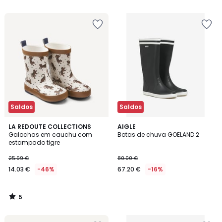
5
5
€
40%
de
desconto
aplicado.
Saldos
Saldos
5
LA REDOUTE COLLECTIONS
AIGLE
/
Galochas em cauchu com
Botas de chuva GOELAND 2
5
estampado tigre
25.99 €
80.00 €
14.03 €
-46%
67.20 €
-16%
5
/
5