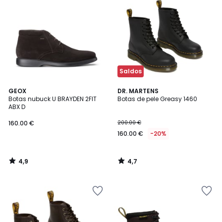
Saldos
4,9
4,7
GEOX
DR. MARTENS
/ 5
/ 5
Botas nubuck U BRAYDEN 2FIT
Botas de pele Greasy 1460
ABX D
160.00 €
200.00 €
160.00 €
-20%
4,9
4,7
/
/
5
5