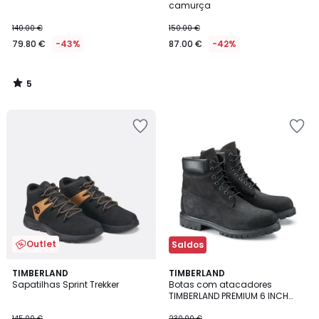
5
camurça
140.00 €
150.00 €
79.80 €
-43%
87.00 €
-42%
5
/
5
Outlet
Saldos
4,6
TIMBERLAND
TIMBERLAND
/ 5
Sapatilhas Sprint Trekker
Botas com atacadores
TIMBERLAND PREMIUM 6 INCH
LACE
145.00 €
230.00 €