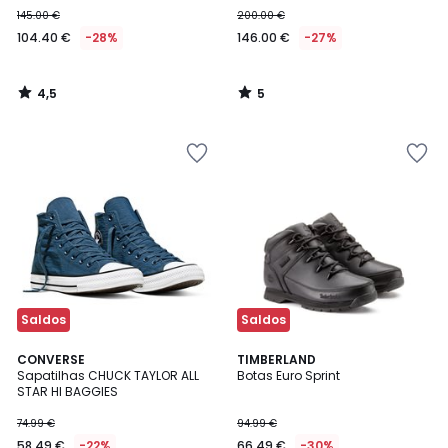
145.00 €
200.00 €
104.40 €
-28%
146.00 €
-27%
4,5
5
/
/
5
5
Saldos
Saldos
4,5
4,4
CONVERSE
TIMBERLAND
/ 5
/ 5
Sapatilhas CHUCK TAYLOR ALL
Botas Euro Sprint
STAR HI BAGGIES
74.99 €
94.99 €
58.49 €
-22%
66.49 €
-30%