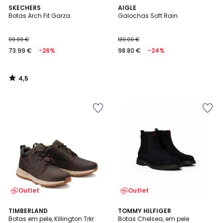
4,5
SKECHERS
AIGLE
/ 5
Botas Arch Fit Garza
Galochas Soft Rain
99.99 €
130.00 €
73.99 €
-26%
98.80 €
-24%
4,5
/
5
Outlet
Outlet
5
TIMBERLAND
TOMMY HILFIGER
/
Botas em pele, Killington Trkr
Botas Chelsea, em pele