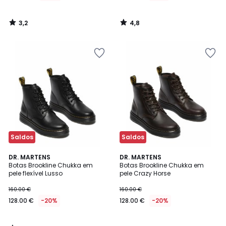
3,2
4,8
/
/
5
5
Saldos
Saldos
4
DR. MARTENS
DR. MARTENS
/
Botas Brookline Chukka em
Botas Brookline Chukka em
5
pele flexível Lusso
pele Crazy Horse
160.00 €
160.00 €
128.00 €
-20%
128.00 €
-20%