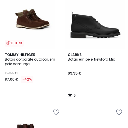
Outlet
5
TOMMY HILFIGER
CLARKS
/
Botas corporate outdoor, em
Botas em pele, Newford Mid
5
pele camurça
150.00 €
99.95 €
87.00 €
-42%
5
/
5