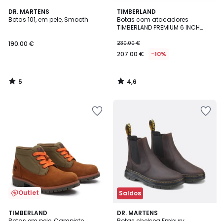
5
4,6
DR. MARTENS
TIMBERLAND
/
/ 5
Botas 101, em pele, Smooth
Botas com atacadores
5
TIMBERLAND PREMIUM 6 INCH
LACE
190.00 €
230.00 €
207.00 €
-10%
5
4,6
/
/
5
5
Outlet
Saldos
5
TIMBERLAND
DR. MARTENS
/
Botas em pele, Campiste
Botas chelsea Embury