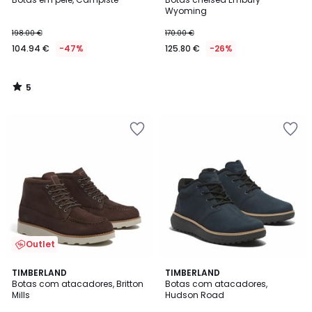
5
Wyoming
198.00 €
170.00 €
104.94 €
-47%
125.80 €
-26%
5
/
5
Outlet
5
TIMBERLAND
2
TIMBERLAND
/
Botas com atacadores, Britton
Botas com atacadores,
Cores
5
Mills
Hudson Road