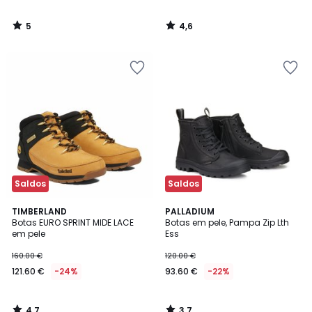
5
4,6
/
/
5
5
Saldos
Saldos
4,7
3,7
TIMBERLAND
PALLADIUM
/ 5
/ 5
Botas EURO SPRINT MIDE LACE
Botas em pele, Pampa Zip Lth
em pele
Ess
160.00 €
120.00 €
121.60 €
-24%
93.60 €
-22%
4,7
3,7