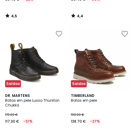
4,5
4,4
/
/
5
5
Saldos
Saldos
5
DR. MARTENS
TIMBERLAND
/
Botas em pele Lusso Thurston
Botas em pele
5
Chukka
170.00 €
190.00 €
117.30 €
-31%
138.70 €
-27%