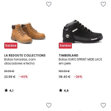
Saldos
Saldos
4,1
4,6
LA REDOUTE COLLECTIONS
TIMBERLAND
/ 5
/ 5
Botas forradas, com
Botas EURO SPRINT MIDE LACE
atacadores e fecho
em pele
39.99 €
160.00 €
23.99 €
-40%
118.40 €
-26%
4,1
4,6
/
/
5
5