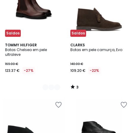
Saldos
Saldos
3
2
TOMMY HILFIGER
CLARKS
/
Botas Chelsea em pele
Botas em pele camurça, Evo
Cores
5
ultraleve
169.00 €
140.00 €
123.37 €
-27%
109.20 €
-22%
3
/
5