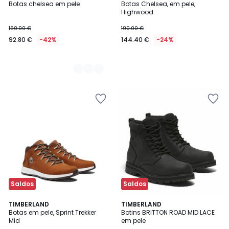
Botas chelsea em pele
Botas Chelsea, em pele,
Cores
Highwood
160.00 €
190.00 €
92.80 €
-42%
144.40 €
-24%
Saldos
Saldos
4,5
5
TIMBERLAND
TIMBERLAND
/ 5
/
Botas em pele, Sprint Trekker
Botins BRITTON ROAD MID LACE
5
Mid
em pele