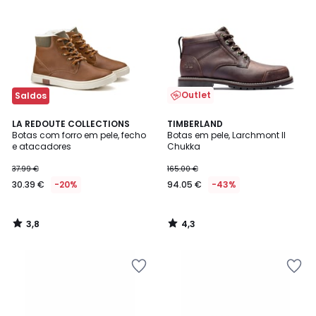
Outlet
Saldos
3,8
4,3
LA REDOUTE COLLECTIONS
TIMBERLAND
/ 5
/ 5
Botas com forro em pele, fecho
Botas em pele, Larchmont II
e atacadores
Chukka
37.99 €
165.00 €
30.39 €
-20%
94.05 €
-43%
3,8
4,3
/
/
5
5