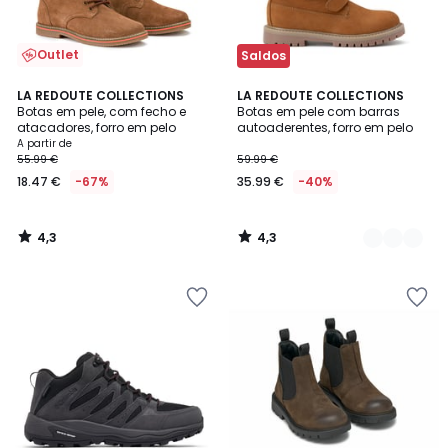
Outlet
Saldos
4,3
4,3
LA REDOUTE COLLECTIONS
2
LA REDOUTE COLLECTIONS
/ 5
/ 5
Botas em pele, com fecho e
Botas em pele com barras
Cores
atacadores, forro em pelo
autoaderentes, forro em pelo
A partir de
55.99 €
59.99 €
18.47 €
-67%
35.99 €
-40%
4,3
4,3
/
/
5
5