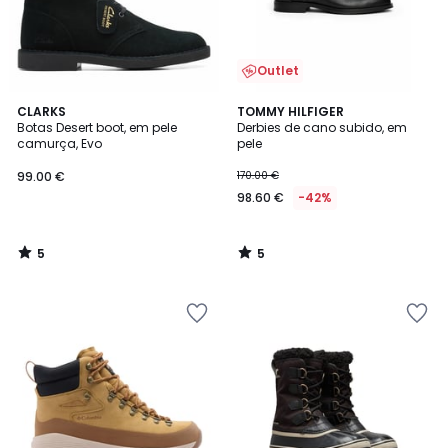
Outlet
5
5
CLARKS
TOMMY HILFIGER
/
/
Botas Desert boot, em pele
Derbies de cano subido, em
5
5
camurça, Evo
pele
99.00 €
170.00 €
98.60 €
-42%
5
5
/
/
5
5