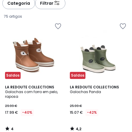
à
à
Categoria
Filtrar
gauche
droite
75 artigos
Saldos
Saldos
4
4,2
LA REDOUTE COLLECTIONS
LA REDOUTE COLLECTIONS
/
/ 5
Galochas com forro em pelo,
Galochas Panda
5
raposa
17.99
29.99 €
25.99 €
€
17.99 €
-40%
15.07 €
-42%
em
vez
de
4
4,2
29.99
/
/