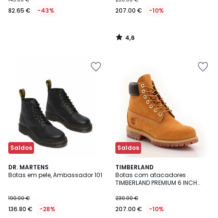
82.65 €
-43%
207.00 €
-10%
4,6
/
5
Saldos
Saldos
5
4,6
DR. MARTENS
TIMBERLAND
/
/ 5
Botas em pele, Ambassador 101
Botas com atacadores
5
TIMBERLAND PREMIUM 6 INCH
LACE
190.00 €
230.00 €
136.80 €
-28%
207.00 €
-10%