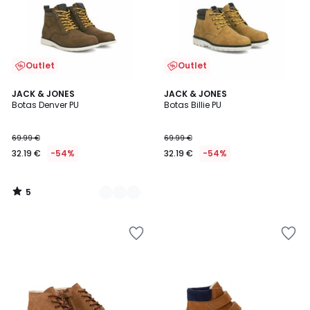
Outlet
Outlet
5
2
JACK & JONES
JACK & JONES
/
Botas Denver PU
Botas Billie PU
Cores
5
69.99 €
69.99 €
32.19 €
-54%
32.19 €
-54%
5
/
5