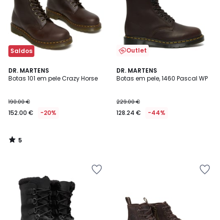
Outlet
Saldos
5
DR. MARTENS
DR. MARTENS
/
Botas 101 em pele Crazy Horse
Botas em pele, 1460 Pascal WP
5
190.00 €
229.00 €
152.00 €
-20%
128.24 €
-44%
5
/
5