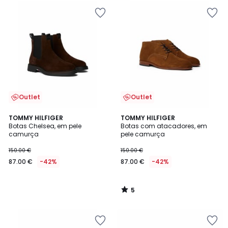
Outlet
Outlet
5
TOMMY HILFIGER
TOMMY HILFIGER
/
Botas Chelsea, em pele
Botas com atacadores, em
5
camurça
pele camurça
150.00 €
150.00 €
87.00 €
-42%
87.00 €
-42%
5
/
5