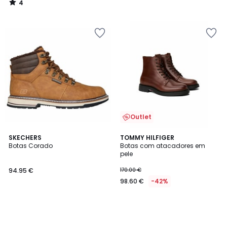
4
/
5
Outlet
SKECHERS
TOMMY HILFIGER
Botas Corado
Botas com atacadores em
pele
94.95 €
170.00 €
98.60 €
-42%