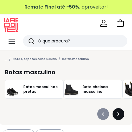
Remate Final até -50%,
aproveitar!
Ir
para
La
o
Redoute
Menu
Pesquisar
carri
Últimos
...
artigos
Botas, sapatos cano subido
Botas masculino
vistos
Botas masculino
Botas masculinas
Bota chelsea
pretas
masculino
Précédent
Suivan
-
-
défiler
défiler