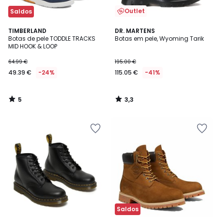
Outlet
Saldos
5
3,3
TIMBERLAND
DR. MARTENS
/
/ 5
Botas de pele TODDLE TRACKS
Botas em pele, Wyoming Tarik
5
MID HOOK & LOOP
64.99 €
195.00 €
49.39 €
-24%
115.05 €
-41%
5
3,3
/
/
5
5
Saldos