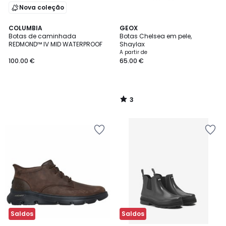
Nova coleção
3
COLUMBIA
GEOX
/
Botas de caminhada
Botas Chelsea em pele,
5
REDMOND™ IV MID WATERPROOF
Shaylax
A partir de
100.00 €
65.00 €
3
/
5
Saldos
Saldos