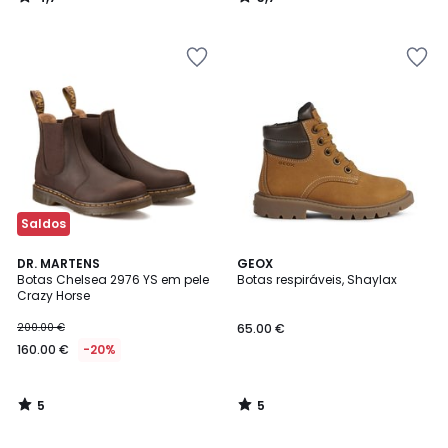
/
/
5
5
Saldos
5
5
DR. MARTENS
GEOX
/
/
Botas Chelsea 2976 YS em pele
Botas respiráveis, Shaylax
5
5
Crazy Horse
200.00 €
65.00 €
160.00 €
-20%
5
5
/
/
5
5