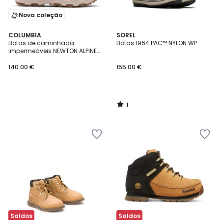
Nova coleção
1
COLUMBIA
SOREL
/
Botas de caminhada
Botas 1964 PAC™ NYLON WP
5
impermeáveis NEWTON ALPINE
PT™
140.00 €
155.00 €
1
/
5
Saldos
Saldos