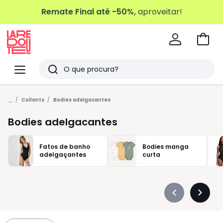
Remate Final até -50%,
aproveitar!
Ir
para
La
o
Redoute
Menu
Pesquisar
carri
Últimos
...
artigos
Collants
Bodies adelgacantes
vistos
Bodies adelgacantes
Fatos de banho
Bodies manga
adelgaçantes
curta
Précédent
Suivan
-
-
défiler
défiler