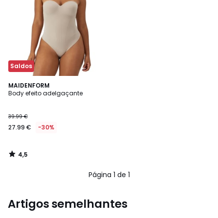
Saldos
4,5
MAIDENFORM
/ 5
Body efeito adelgaçante
39.99 €
27.99 €
-30%
4,5
/
5
Página 1 de 1
Artigos semelhantes