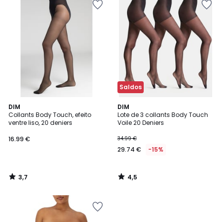
Saldos
3,7
4,5
DIM
DIM
/ 5
/ 5
Collants Body Touch, efeito
Lote de 3 collants Body Touch
ventre liso, 20 deniers
Voile 20 Deniers
16.99 €
34.99 €
29.74 €
-15%
3,7
4,5
/
/
5
5