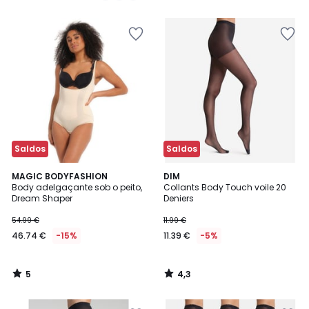
5
5
€
34%
de
desconto
aplicado.
Saldos
Saldos
5
4,3
MAGIC BODYFASHION
DIM
/
/ 5
Body adelgaçante sob o peito,
Collants Body Touch voile 20
5
Dream Shaper
Deniers
54.99 €
11.99 €
46.74 €
-15%
11.39 €
-5%
5
4,3
/
/
5
5