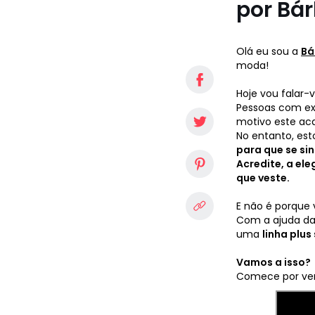
por Bá
Olá eu sou a
Bá
moda!
Hoje vou falar-
Pessoas com exc
motivo este ac
No entanto, est
para que se si
Acredite, a el
que veste.
E não é porque 
Com a ajuda da 
uma
linha plus 
Vamos a isso?
Comece por ver 