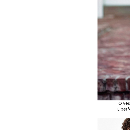
O ves
É perf