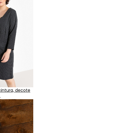
intura, decote
.