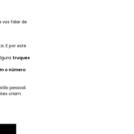
 vos falar de
. E por este
alguns
truques
com o número
ilo pessoal.
ções criam