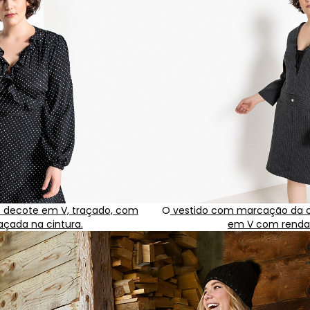
e decote em V, traçado, com
O
vestido com marcação da c
açada na cintura.
em V com renda