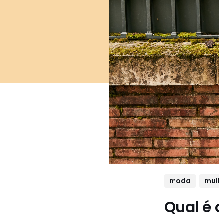
moda
mul
Qual é 