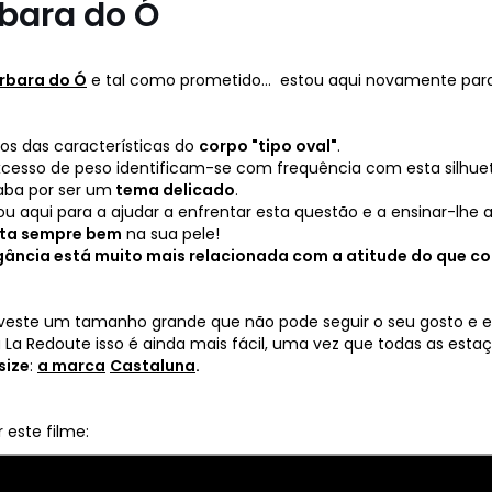
rbara do Ó
rbara do Ó
e tal como prometido... estou aqui novamente para
vos das características do
corpo "tipo oval"
.
esso de peso identificam-se com frequência com esta silhueta
aba por ser um
tema delicado
.
ou aqui para a ajudar a enfrentar esta questão e a ensinar-lhe 
nta sempre bem
na sua pele!
egância está muito mais relacionada com a atitude do que 
veste um tamanho grande que não pode seguir o seu gosto e est
La Redoute isso é ainda mais fácil, uma vez que todas as esta
size
:
a marca
Castaluna
.
este filme: