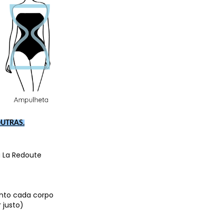
OUTRAS.
 La Redoute
anto cada corpo
 justo)