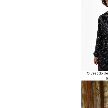
O vestido d
l