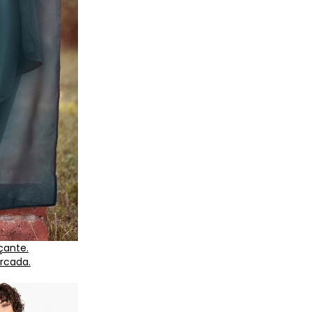
çante.
arcada.