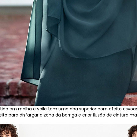
tido em malha e voile tem uma aba superior com efeito esvoa
eito para disfarçar a zona da barriga e criar ilusão de cintura m