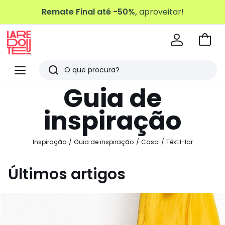
Remate Final até -50%,
aproveitar!
Ir
para
La
o
Redoute
Menu
Pesquisar
carri
Últimos
Guia de
artigos
inspiração
vistos
Inspiração
Guia de inspiração
Casa
Têxtil-lar
Últimos artigos