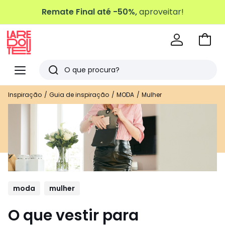
Remate Final até -50%,
aproveitar!
Ir
para
La
o
Redoute
Menu
Pesquisar
carri
Últimos
Inspiração
Guia de inspiração
MODA
Mulher
artigos
vistos
moda
mulher
O que vestir para