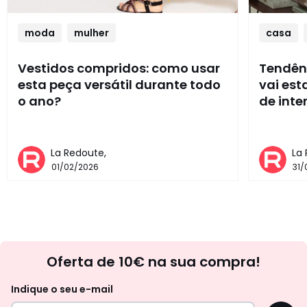
moda
mulher
casa
Vestidos compridos: como usar
Tendênc
esta peça versátil durante todo
vai es
o ano?
de inte
La Redoute,
La
01/02/2026
31/
Newsletter
Oferta de 10€ na sua compra!
Indique o seu e-mail