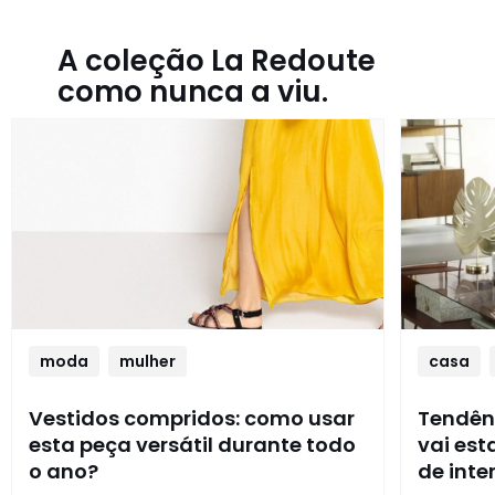
A coleção La Redoute
como nunca a viu.
moda
mulher
casa
Vestidos compridos: como usar
Tendênc
esta peça versátil durante todo
vai es
o ano?
de inte