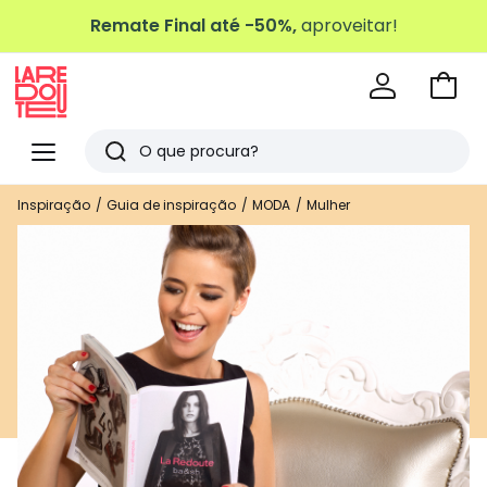
Remate Final até -50%,
aproveitar!
Ir
para
La
o
Redoute
Menu
Pesquisar
carri
Últimos
Inspiração
Guia de inspiração
MODA
Mulher
artigos
vistos