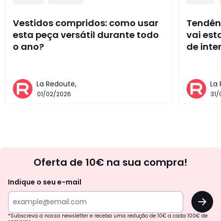
Vestidos compridos: como usar
Tendênc
esta peça versátil durante todo
vai es
o ano?
de inte
La Redoute,
La
01/02/2026
31/
Newsletter
Oferta de 10€ na sua compra!
Indique o seu e-mail
OK
*Subscreva a nossa newsletter e receba uma redução de 10€ a cada 100€ de