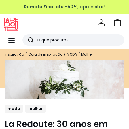
Remate Final até -50%,
aproveitar!
Ir
para
La
o
Redoute
Menu
Pesquisar
carri
Últimos
Inspiração
Guia de inspiração
MODA
Mulher
artigos
vistos
moda
mulher
La Redoute: 30 anos em