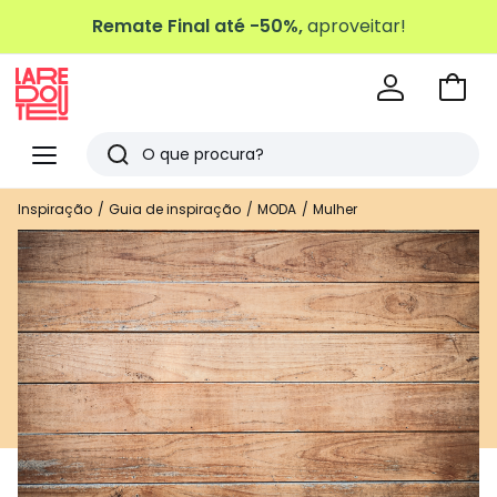
Remate Final até -50%,
aproveitar!
Ir
para
La
o
Redoute
Menu
Pesquisar
carri
Últimos
Inspiração
Guia de inspiração
MODA
Mulher
artigos
vistos