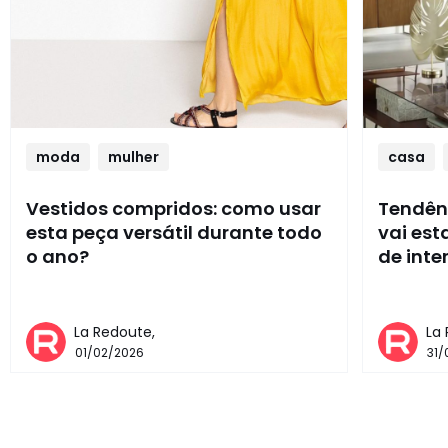
moda
mulher
casa
Vestidos compridos: como usar
Tendênc
esta peça versátil durante todo
vai es
o ano?
de inte
La Redoute,
La
01/02/2026
31/